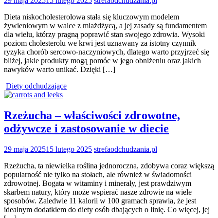
29 maja 2025
15 lutego 2025
strefaodchudzania.pl
Dieta niskocholesterolowa stała się kluczowym modelem
żywieniowym w walce z miażdżycą, a jej zasady są fundamentem
dla wielu, którzy pragną poprawić stan swojego zdrowia. Wysoki
poziom cholesterolu we krwi jest uznawany za istotny czynnik
ryzyka chorób sercowo-naczyniowych, dlatego warto przyjrzeć się
bliżej, jakie produkty mogą pomóc w jego obniżeniu oraz jakich
nawyków warto unikać. Dzięki […]
Diety odchudzające
Rzeżucha – właściwości zdrowotne,
odżywcze i zastosowanie w diecie
29 maja 2025
15 lutego 2025
strefaodchudzania.pl
Rzeżucha, ta niewielka roślina jednoroczna, zdobywa coraz większą
popularność nie tylko na stołach, ale również w świadomości
zdrowotnej. Bogata w witaminy i minerały, jest prawdziwym
skarbem natury, który może wspierać nasze zdrowie na wiele
sposobów. Zaledwie 11 kalorii w 100 gramach sprawia, że jest
idealnym dodatkiem do diety osób dbających o linię. Co więcej, jej