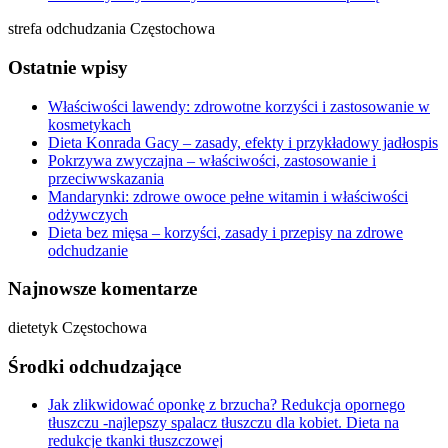
strefa odchudzania Częstochowa
Ostatnie wpisy
Właściwości lawendy: zdrowotne korzyści i zastosowanie w
kosmetykach
Dieta Konrada Gacy – zasady, efekty i przykładowy jadłospis
Pokrzywa zwyczajna – właściwości, zastosowanie i
przeciwwskazania
Mandarynki: zdrowe owoce pełne witamin i właściwości
odżywczych
Dieta bez mięsa – korzyści, zasady i przepisy na zdrowe
odchudzanie
Najnowsze komentarze
dietetyk Częstochowa
Środki odchudzające
Jak zlikwidować oponkę z brzucha? Redukcja opornego
tłuszczu -najlepszy spalacz tłuszczu dla kobiet. Dieta na
redukcje tkanki tłuszczowej