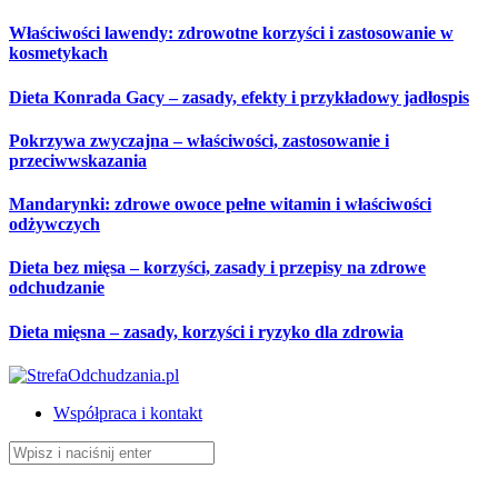
Przeskocz
Właściwości lawendy: zdrowotne korzyści i zastosowanie w
do
kosmetykach
treści
Dieta Konrada Gacy – zasady, efekty i przykładowy jadłospis
Pokrzywa zwyczajna – właściwości, zastosowanie i
przeciwwskazania
Mandarynki: zdrowe owoce pełne witamin i właściwości
odżywczych
Dieta bez mięsa – korzyści, zasady i przepisy na zdrowe
odchudzanie
Dieta mięsna – zasady, korzyści i ryzyko dla zdrowia
Współpraca i kontakt
Szukaj: