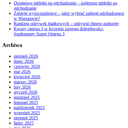
Działające tabletki na odchudzanie – najlepsze tabletki na
odchudzanie
Zabiegi wyszczuplające – jakie wybrać zabiegi odchudzające
w Warszawie?
Ranking odżywek białkowych – odżywki fitness authority
Kwasy omega 3 w leczeniu szeregu dolegliwości.
Suplementy Super Omega 3
Archiwa
sierpień 2026
lipiec 2026
czerwiec 2026
maj 2026
kwiecień 2026
marzec 2026
luty 2026
styczeń 2026
grudzień 2025
listopad 2025
październik 2025
wrzesień 2025
sierpień 2025
lipiec 2025