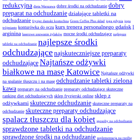
redukcyjna
dobry
dobre środki na odchudzanie
dieta Warszawa
preparat na odchudzanie
działające tabletki na
odchudzanie
fryzjer damski kostuchna
Green Coffee Plus skład
joga gdynia
joga
kurs trenera personalnego gdańsk
l
konturówka do oczu
trójmiasto
arginina
mocne środki odchudzające
laserowe usuwanie żylaków
najlepsze
najlepsze środki
tabletki na odchudzanie
odchudzające
najskuteczniejsze preparaty
Najtańsze odżywki
odchudzające
białkowe na masę Katowice
Najtańsze odżywki
odchudzanie tabletki zielona
na spalanie tłuszczu i na masę
kawa
preparaty na odchudzanie
preparaty odchudzające skuteczne
sklep z
ranking diet odchudzających
sklep fryzjerski online
skuteczne odchudzanie
odżywkami
skuteczne preparaty na
skuteczne preparaty odchudzające
odchudzanie
spalacz tłuszczu dla kobiet
sposoby na odchudzanie
sprawdzone tabletki na odchudzanie
sprawdzone środki na odchudzanie
suplementacja na rzeźbę