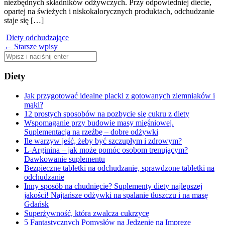
niezbędnych składników odżywczych. Przy odpowiedniej diecie,
opartej na świeżych i niskokalorycznych produktach, odchudzanie
staje się […]
Diety odchudzające
Nawigacja
←
Starsze wpisy
Szukaj:
po
wpisach
Diety
Jak przygotować idealne placki z gotowanych ziemniaków i
mąki?
12 prostych sposobów na pozbycie się cukru z diety
Wspomaganie przy budowie masy mięśniowej.
Suplementacja na rzeźbę – dobre odżywki
Ile warzyw jeść, żeby być szczupłym i zdrowym?
L-Arginina – jak może pomóc osobom trenującym?
Dawkowanie suplementu
Bezpieczne tabletki na odchudzanie, sprawdzone tabletki na
odchudzanie
Inny sposób na chudnięcie? Suplementy diety najlepszej
jakości! Najtańsze odżywki na spalanie tłuszczu i na masę
Gdańsk
Superżywność, która zwalcza cukrzycę
5 Fantastycznych Pomysłów na Jedzenie na Imprezę