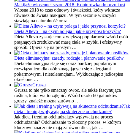
Makijaże wiosenne: sezon 2018. Konturówka do oczu i ust
Wiosna 2018 to czas odnowy i świeżości, który wkracza
również do świata makijażu. W tym sezonie wizażyści
stawiają na naturalność oraz …
Dieta Allevo – na czym polega i jakie przynosi korzyści?
Dieta Allevo zyskuje coraz większą popularność wśród osób
pragnących zredukować masę ciała w szybki i efektywny
sposób. Opiera się na prostym …
Dieta eliminacyjna: zasady, rodzaje i planowanie posiłków
Dieta eliminacyjna staje się coraz bardziej popularnym
rozwiązaniem dla osób zmagających się z alergiami
pokarmowymi i nietolerancjami. Wykluczając z jadłospisu
określone …
Grusza
Grusza to nie tylko smaczny owoc, ale także fascynująca
roślina, którą warto zgłębić. Wśród około 60 gatunków
gruszy, znaleźć można zarówno …
Jak
dieta i trening wpływają na skuteczne odchudzanie?
Jak dieta i trening odchudzający wpływają na proces
odchudzania? Odchudzanie to złożony proces, w którym
kluczowe znaczenie mają zarówno dieta, jak …