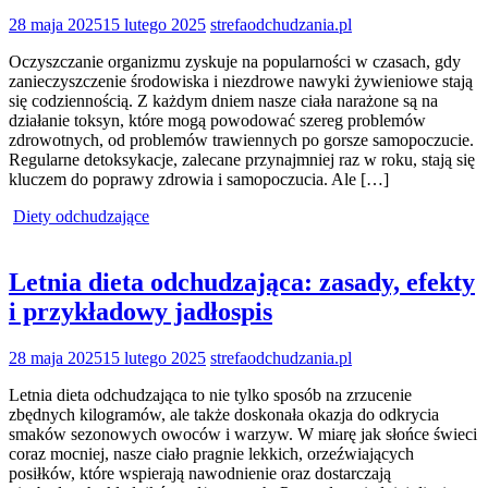
28 maja 2025
15 lutego 2025
strefaodchudzania.pl
Oczyszczanie organizmu zyskuje na popularności w czasach, gdy
zanieczyszczenie środowiska i niezdrowe nawyki żywieniowe stają
się codziennością. Z każdym dniem nasze ciała narażone są na
działanie toksyn, które mogą powodować szereg problemów
zdrowotnych, od problemów trawiennych po gorsze samopoczucie.
Regularne detoksykacje, zalecane przynajmniej raz w roku, stają się
kluczem do poprawy zdrowia i samopoczucia. Ale […]
Diety odchudzające
Letnia dieta odchudzająca: zasady, efekty
i przykładowy jadłospis
28 maja 2025
15 lutego 2025
strefaodchudzania.pl
Letnia dieta odchudzająca to nie tylko sposób na zrzucenie
zbędnych kilogramów, ale także doskonała okazja do odkrycia
smaków sezonowych owoców i warzyw. W miarę jak słońce świeci
coraz mocniej, nasze ciało pragnie lekkich, orzeźwiających
posiłków, które wspierają nawodnienie oraz dostarczają