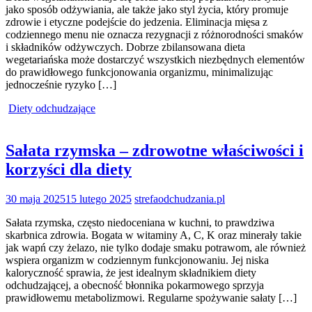
jako sposób odżywiania, ale także jako styl życia, który promuje
zdrowie i etyczne podejście do jedzenia. Eliminacja mięsa z
codziennego menu nie oznacza rezygnacji z różnorodności smaków
i składników odżywczych. Dobrze zbilansowana dieta
wegetariańska może dostarczyć wszystkich niezbędnych elementów
do prawidłowego funkcjonowania organizmu, minimalizując
jednocześnie ryzyko […]
Diety odchudzające
Sałata rzymska – zdrowotne właściwości i
korzyści dla diety
30 maja 2025
15 lutego 2025
strefaodchudzania.pl
Sałata rzymska, często niedoceniana w kuchni, to prawdziwa
skarbnica zdrowia. Bogata w witaminy A, C, K oraz minerały takie
jak wapń czy żelazo, nie tylko dodaje smaku potrawom, ale również
wspiera organizm w codziennym funkcjonowaniu. Jej niska
kaloryczność sprawia, że jest idealnym składnikiem diety
odchudzającej, a obecność błonnika pokarmowego sprzyja
prawidłowemu metabolizmowi. Regularne spożywanie sałaty […]