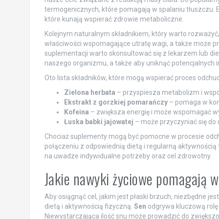
termogenicznych, które pomagają w spalaniu tłuszczu. Ek
które kunają wspierać zdrowie metaboliczne.
Kolejnym naturalnym składnikiem, który warto rozważyć,
właściwości wspomagające utratę wagi, a także może pr
suplementacji warto skonsultować się z lekarzem lub die
naszego organizmu, a także aby uniknąć potencjalnych i
Oto lista składników, które mogą wspierać proces odchu
Zielona herbata
– przyspiesza metabolizm i wspo
Ekstrakt z gorzkiej pomarańczy
– pomaga w kont
Kofeina
– zwiększa energię i może wspomagać w
Łuska babki jajowatej
– może przyczyniać się do u
Chociaż suplementy mogą być pomocne w procesie odchud
połączeniu z odpowiednią dietą i regularną aktywnością
na uwadze indywidualne potrzeby oraz cel zdrowotny.
Jakie nawyki życiowe pomagają w
Aby osiągnąć cel, jakim jest płaski brzuch, niezbędne j
dietą i aktywnością fizyczną.
Sen
odgrywa kluczową rolę 
Niewystarczająca ilość snu może prowadzić do zwiększon