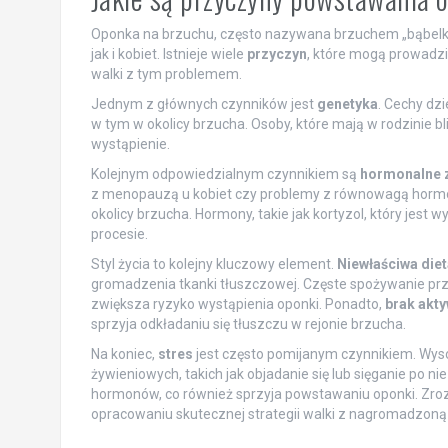
Oponka na brzuchu, często nazywana brzuchem „bąbelk
jak i kobiet. Istnieje wiele
przyczyn
, które mogą prowadzi
walki z tym problemem.
Jednym z głównych czynników jest
genetyka
. Cechy dz
w tym w okolicy brzucha. Osoby, które mają w rodzinie 
wystąpienie.
Kolejnym odpowiedzialnym czynnikiem są
hormonalne 
z menopauzą u kobiet czy problemy z równowagą hormo
okolicy brzucha. Hormony, takie jak kortyzol, który jest 
procesie.
Styl życia to kolejny kluczowy element.
Niewłaściwa diet
gromadzenia tkanki tłuszczowej. Częste spożywanie p
zwiększa ryzyko wystąpienia oponki. Ponadto,
brak akty
sprzyja odkładaniu się tłuszczu w rejonie brzucha.
Na koniec,
stres
jest często pomijanym czynnikiem. Wy
żywieniowych, takich jak objadanie się lub sięganie po 
hormonów, co również sprzyja powstawaniu oponki. Zro
opracowaniu skutecznej strategii walki z nagromadzoną