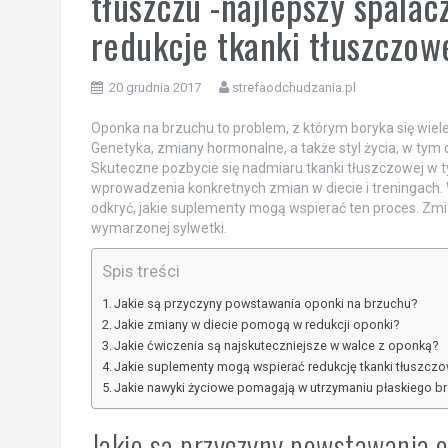
tłuszczu -najlepszy spalacz
redukcje tkanki tłuszczow
20 grudnia 2017
strefaodchudzania.pl
Oponka na brzuchu to problem, z którym boryka się wiel
Genetyka, zmiany hormonalne, a także styl życia, w tym 
Skuteczne pozbycie się nadmiaru tkanki tłuszczowej w t
wprowadzenia konkretnych zmian w diecie i treningach.
odkryć, jakie suplementy mogą wspierać ten proces. Z
wymarzonej sylwetki.
Spis treści
Jakie są przyczyny powstawania oponki na brzuchu?
Jakie zmiany w diecie pomogą w redukcji oponki?
Jakie ćwiczenia są najskuteczniejsze w walce z oponką?
Jakie suplementy mogą wspierać redukcję tkanki tłuszczo
Jakie nawyki życiowe pomagają w utrzymaniu płaskiego b
Jakie są przyczyny powstawania 