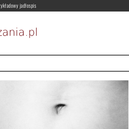
zykładowy jadłospis
osowanie i przeciwwskazania
 i właściwości odżywczych
episy na zdrowe odchudzanie
dla zdrowia
i i zastosowanie w kosmetykach