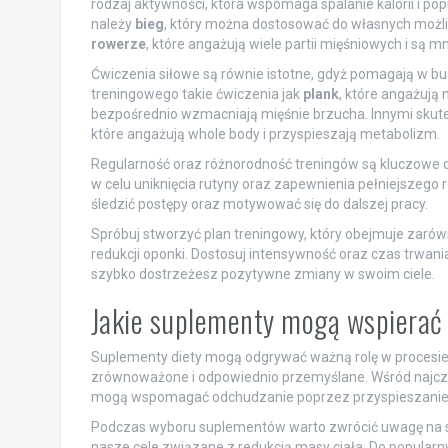
rodzaj aktywności, która wspomaga spalanie kalorii i p
należy
bieg
, który można dostosować do własnych możliw
rowerze
, które angażują wiele partii mięśniowych i są m
Ćwiczenia siłowe są równie istotne, gdyż pomagają w bud
treningowego takie ćwiczenia jak
plank
, które angażują
bezpośrednio wzmacniają mięśnie brzucha. Innymi sku
które angażują whole body i przyspieszają metabolizm.
Regularność oraz różnorodność treningów są kluczowe dl
w celu uniknięcia rutyny oraz zapewnienia pełniejszego 
śledzić postępy oraz motywować się do dalszej pracy.
Spróbuj stworzyć plan treningowy, który obejmuje zarówno 
redukcji oponki. Dostosuj intensywność oraz czas trwani
szybko dostrzeżesz pozytywne zmiany w swoim ciele.
Jakie suplementy mogą wspierać 
Suplementy diety mogą odgrywać ważną rolę w procesie r
zrównoważone i odpowiednio przemyślane. Wśród najczę
mogą wspomagać odchudzanie poprzez przyspieszanie 
Podczas wyboru suplementów warto zwrócić uwagę na sk
nasze cele związane z redukcją masy ciała. Do popularn