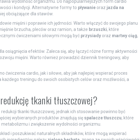
oprawia wydolność organizmu. Do najpopularniejszych form cardio
ości i kondycji. Alternatywne formy to
pływanie
oraz
jazda na
niej obciążające dla stawów.
owie mięśni i poprawie ich jędrności. Warto włączyć do swojego planu
 mięśnie brzucha, pleców oraz ramion, a także
brzuszki
, które
tecznymi ćwiczeniami siłowymi mogą być
przysiady
oraz
martwy ciąg
,
a osiągnięcia efektów. Zaleca się, aby łączyć różne formy aktywności
rozwoju mięśni. Warto również prowadzić dziennik treningowy, aby
ćwiczenia cardio, jak i siłowe, aby jak najlepiej wspierać proces
a każdego treningu do swoich osobistych celów oraz możliwości, a
redukcję tkanki tłuszczowej?
edukcji tkanki tłuszczowej, jednak ich stosowanie powinno być
ściej wybieranych produktów znajdują się
spalacze tłuszczu
, które
metabolizmu i zwiększenie wydolności organizmu.
ład i poszukiwać naturalnych składników, które mogą wspierać
ych ingredientów należy
zielona herbata
, znana ze swoich właściwości