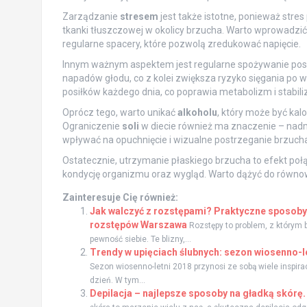
Zarządzanie
stresem
jest także istotne, ponieważ stre
tkanki tłuszczowej w okolicy brzucha. Warto wprowadzić t
regularne spacery, które pozwolą zredukować napięcie.
Innym ważnym aspektem jest regularne spożywanie pos
napadów głodu, co z kolei zwiększa ryzyko sięgania po 
posiłków każdego dnia, co poprawia metabolizm i stabili
Oprócz tego, warto unikać
alkoholu
, który może być ka
Ograniczenie
soli
w diecie również ma znaczenie – nad
wpływać na opuchnięcie i wizualne postrzeganie brzucha
Ostatecznie, utrzymanie płaskiego brzucha to efekt po
kondycję organizmu oraz wygląd. Warto dążyć do równowa
Zainteresuje Cię również:
Jak walczyć z rozstępami? Praktyczne sposoby 
rozstępów Warszawa
Rozstępy to problem, z którym bo
pewność siebie. Te blizny,...
Trendy w upięciach ślubnych: sezon wiosenno-le
Sezon wiosenno-letni 2018 przynosi ze sobą wiele inspirac
dzień. W tym...
Depilacja – najlepsze sposoby na gładką skórę. 