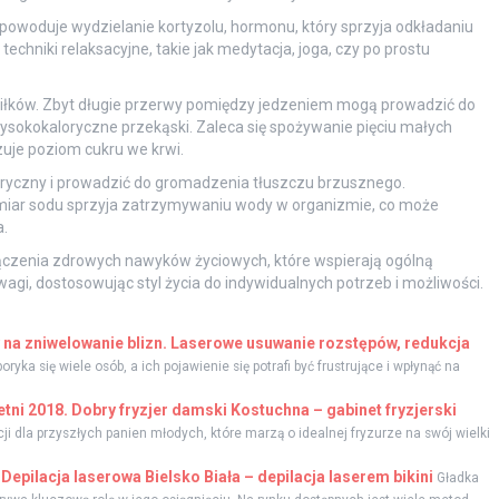
s powoduje wydzielanie kortyzolu, hormonu, który sprzyja odkładaniu
echniki relaksacyjne, takie jak medytacja, joga, czy po prostu
iłków. Zbyt długie przerwy pomiędzy jedzeniem mogą prowadzić do
wysokokaloryczne przekąski. Zaleca się spożywanie pięciu małych
zuje poziom cukru we krwi.
loryczny i prowadzić do gromadzenia tłuszczu brzusznego.
miar sodu sprzyja zatrzymywaniu wody w organizmie, co może
.
łączenia zdrowych nawyków życiowych, które wspierają ogólną
gi, dostosowując styl życia do indywidualnych potrzeb i możliwości.
na zniwelowanie blizn. Laserowe usuwanie rozstępów, redukcja
ryka się wiele osób, a ich pojawienie się potrafi być frustrujące i wpłynąć na
tni 2018. Dobry fryzjer damski Kostuchna – gabinet fryzjerski
ji dla przyszłych panien młodych, które marzą o idealnej fryzurze na swój wielki
Depilacja laserowa Bielsko Biała – depilacja laserem bikini
Gładka