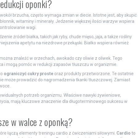
redukcji oponki?
wokół brzucha, często wymaga zmian w diecie. Istotne jest, aby skupić
 błonnik, witaminy i minerały. Jedzenie większej ilości warzyw wspiera
ontrolowanie wagi.
enie źródeł białka, takich jak ryby, chude mięso, jaja, a także rośliny
niejszenia apetytu na niezdrowe przekąski. Białko wspiera również
 można znaleźć w orzechach, awokado czy oliwie z oliwek. Tego
ca i mogą pomóc w redukcji zapasów tłuszczu w organizmie.
to
ograniczyć cukry proste
oraz produkty przetworzone. Te ostatnie
ożycie może prowadzić do nagromadzenia tkanki tłuszczowej. Zamiast
owoce.
ywidualnych potrzeb organizmu. Właściwe nawyki żywieniowe,
m życia, mają kluczowe znaczenie dla długoterminowego sukcesu w
jsze w walce z oponką?
tóre łączą elementy treningu cardio z ćwiczeniami siłowymi.
Cardio
to