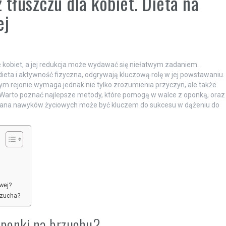
 tłuszczu dla kobiet. Dieta na
ej
e kobiet, a jej redukcja może wydawać się niełatwym zadaniem.
dieta i aktywność fizyczna, odgrywają kluczową rolę w jej powstawaniu.
ym rejonie wymaga jednak nie tylko zrozumienia przyczyn, ale także
 Warto poznać najlepsze metody, które pomogą w walce z oponką, oraz
miana nawyków życiowych może być kluczem do sukcesu w dążeniu do
wej?
rzucha?
oponki na brzuchu?