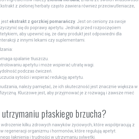
strakt z zielonej herbaty często zawiera również przeciwutleniacze,
 jest
ekstrakt z gorzkiej pomarańczy
. Jest on ceniony za swoje
zyczynić się do poprawy apetytu. Jednak przed rozpoczęciem
tetykiem, aby upewnić się, że dany produkt jest odpowiedni dla
nterakcji z innymi lekami czy suplementami.
dzania:
maga spalanie tłuszczu.
rolowaniu apetytu i może wspierać utratę wagi.
ydolność podczas ćwiczeń.
czucia sytości i wspierać redukcję apetytu.
zania, należy pamiętać, że ich skuteczność jest znacznie większa w
 fizyczną. Kluczowe jest, aby przyjmować je z rozwagą i zawsze mieć
 utrzymaniu płaskiego brzucha?
est wdrożenie kilku zdrowych nawyków życiowych, które współpracują z
w regeneracji organizmu i hormonów, które regulują apetyt.
ego łaknienia i trudności w utrzymaniu sylwetki.