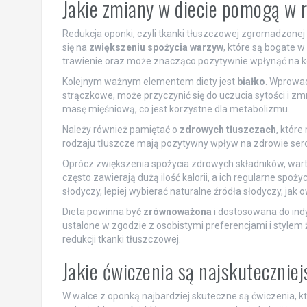
Jakie zmiany w diecie pomogą w 
Redukcja oponki, czyli tkanki tłuszczowej zgromadzonej 
się na
zwiększeniu spożycia warzyw
, które są bogate w
trawienie oraz może znacząco pozytywnie wpłynąć na k
Kolejnym ważnym elementem diety jest
białko
. Wprowadz
strączkowe, może przyczynić się do uczucia sytości i zm
masę mięśniową, co jest korzystne dla metabolizmu.
Należy również pamiętać o
zdrowych tłuszczach
, które
rodzaju tłuszcze mają pozytywny wpływ na zdrowie ser
Oprócz zwiększenia spożycia zdrowych składników, war
często zawierają dużą ilość kalorii, a ich regularne sp
słodyczy, lepiej wybierać naturalne źródła słodyczy, jak 
Dieta powinna być
zrównoważona
i dostosowana do ind
ustalone w zgodzie z osobistymi preferencjami i style
redukcji tkanki tłuszczowej.
Jakie ćwiczenia są najskutecznie
W walce z oponką najbardziej skuteczne są ćwiczenia, k