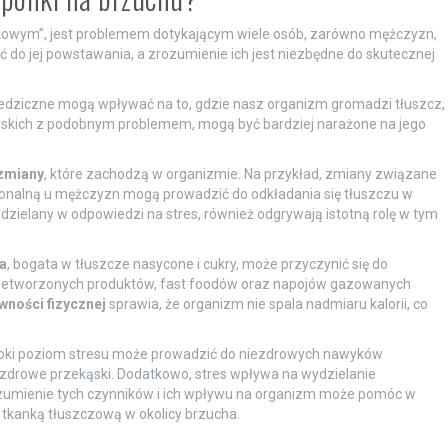
owym”, jest problemem dotykającym wiele osób, zarówno mężczyzn,
ć do jej powstawania, a zrozumienie ich jest niezbędne do skutecznej
iedziczne mogą wpływać na to, gdzie nasz organizm gromadzi tłuszcz,
bliskich z podobnym problemem, mogą być bardziej narażone na jego
zmiany
, które zachodzą w organizmie. Na przykład, zmiany związane
nalną u mężczyzn mogą prowadzić do odkładania się tłuszczu w
wydzielany w odpowiedzi na stres, również odgrywają istotną rolę w tym
a
, bogata w tłuszcze nasycone i cukry, może przyczynić się do
rzetworzonych produktów, fast foodów oraz napojów gazowanych
wności fizycznej
sprawia, że organizm nie spala nadmiaru kalorii, co
soki poziom stresu może prowadzić do niezdrowych nawyków
niezdrowe przekąski. Dodatkowo, stres wpływa na wydzielanie
zumienie tych czynników i ich wpływu na organizm może pomóc w
 tkanką tłuszczową w okolicy brzucha.