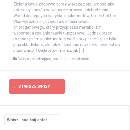
Zielona kawa zdobywa coraz większą popularność jako
naturalny sposób na wsparcie procesu odchudzania.
Wśród dostępnych na rynku suplementów, Green Coffee
Plus wyróżnia się dzięki zawartości kwasu
chlorogenowego, który przyspiesza metabolizm i
wspomaga spalanie tkanki tłuszczowej. Jednak przed
rozpoczęciem suplementacji warto przyjrzeć się nie tylko
jego składnikom, ale także działaniu oraz bezpieczeństwu
stosowania. Dzięki zrozumieniu, jak […]
Diety odchudzające
,
środki na ochudzanie
Nawigacja
←
STARSZE WPISY
po
wpisach
Szukaj: