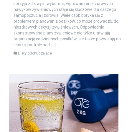
sprzyja zdrowym wyborom, wprowadzenie zdrowych
nawyków żywieniowych staje się kluczowe dla naszego
samopoczucia i zdrowia. Wiele osób boryka się z
problemem planowania posiłków, co może prowadzić do
niezdrowych decyzji żywieniowych. Odpowiednio
skonstruowane plany żywieniowe nie tylko ułatwiają
organizację codziennych posiłków, ale także pozwalają na
lepszą kontrolę nad […]
Diety odchudzające