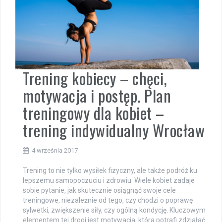
Trening kobiecy – chęci,
motywacja i postęp. Plan
treningowy dla kobiet –
trening indywidualny Wrocław
4 września 2017
Trening to nie tylko wysiłek fizyczny, ale także podróż ku
lepszemu samopoczuciu i zdrowiu. Wiele kobiet zadaje
sobie pytanie, jak skutecznie osiągnąć swoje cele
treningowe, niezależnie od tego, czy chodzi o poprawę
sylwetki, zwiększenie siły, czy ogólną kondycję. Kluczowym
elementem tej drogi jest motywacja, która potrafi zdziałać