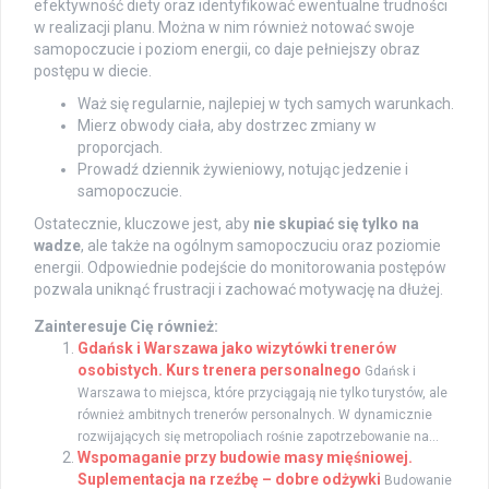
efektywność diety oraz identyfikować ewentualne trudności
w realizacji planu. Można w nim również notować swoje
samopoczucie i poziom energii, co daje pełniejszy obraz
postępu w diecie.
Waż się regularnie, najlepiej w tych samych warunkach.
Mierz obwody ciała, aby dostrzec zmiany w
proporcjach.
Prowadź dziennik żywieniowy, notując jedzenie i
samopoczucie.
Ostatecznie, kluczowe jest, aby
nie skupiać się tylko na
wadze
, ale także na ogólnym samopoczuciu oraz poziomie
energii. Odpowiednie podejście do monitorowania postępów
pozwala uniknąć frustracji i zachować motywację na dłużej.
Zainteresuje Cię również:
Gdańsk i Warszawa jako wizytówki trenerów
osobistych. Kurs trenera personalnego
Gdańsk i
Warszawa to miejsca, które przyciągają nie tylko turystów, ale
również ambitnych trenerów personalnych. W dynamicznie
rozwijających się metropoliach rośnie zapotrzebowanie na...
Wspomaganie przy budowie masy mięśniowej.
Suplementacja na rzeźbę – dobre odżywki
Budowanie