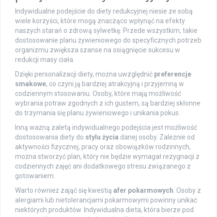
Indywidualne podejście do diety redukcyjnej niesie ze sobą
wiele korzyści, które mogą znacząco wpłynąć na efekty
naszych starań o zdrową sylwetkę. Przede wszystkim, takie
dostosowanie planu żywieniowego do specyficznych potrzeb
organizmu zwiększa szanse na osiągnięcie sukcesu w
redukcji masy ciała.
Dzięki personalizacji diety, można uwzględnić
preferencje
smakowe
, co czyni ją bardziej atrakcyjną i przyjemną w
codziennym stosowaniu. Osoby, które mają możliwość
wybrania potraw zgodnych z ich gustem, są bardziej skłonne
do trzymania się planu żywieniowego i unikania pokus.
Inną ważną zaletą indywidualnego podejścia jest możliwość
dostosowania diety do
stylu życia
danej osoby. Zależnie od
aktywności fizycznej, pracy oraz obowiązków rodzinnych,
można stworzyć plan, który nie będzie wymagał rezygnacji z
codziennych zajęć ani dodatkowego stresu związanego z
gotowaniem.
Warto również zająć się kwestią
afer pokarmowych
. Osoby z
alergiami lub nietolerancjami pokarmowymi powinny unikać
niektórych produktów. Indywidualna dieta, która bierze pod