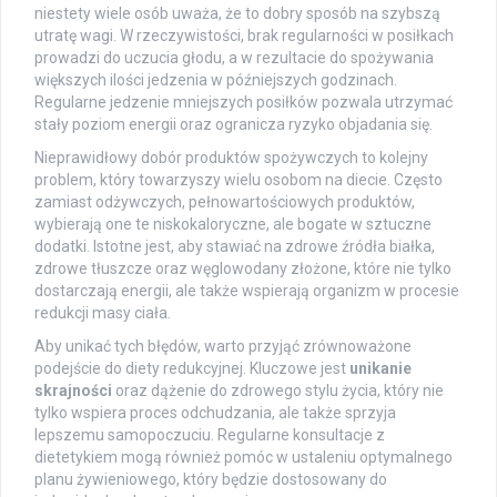
niestety wiele osób uważa, że to dobry sposób na szybszą
utratę wagi. W rzeczywistości, brak regularności w posiłkach
prowadzi do uczucia głodu, a w rezultacie do spożywania
większych ilości jedzenia w późniejszych godzinach.
Regularne jedzenie mniejszych posiłków pozwala utrzymać
stały poziom energii oraz ogranicza ryzyko objadania się.
Nieprawidłowy dobór produktów spożywczych to kolejny
problem, który towarzyszy wielu osobom na diecie. Często
zamiast odżywczych, pełnowartościowych produktów,
wybierają one te niskokaloryczne, ale bogate w sztuczne
dodatki. Istotne jest, aby stawiać na zdrowe źródła białka,
zdrowe tłuszcze oraz węglowodany złożone, które nie tylko
dostarczają energii, ale także wspierają organizm w procesie
redukcji masy ciała.
Aby unikać tych błędów, warto przyjąć zrównoważone
podejście do diety redukcyjnej. Kluczowe jest
unikanie
skrajności
oraz dążenie do zdrowego stylu życia, który nie
tylko wspiera proces odchudzania, ale także sprzyja
lepszemu samopoczuciu. Regularne konsultacje z
dietetykiem mogą również pomóc w ustaleniu optymalnego
planu żywieniowego, który będzie dostosowany do