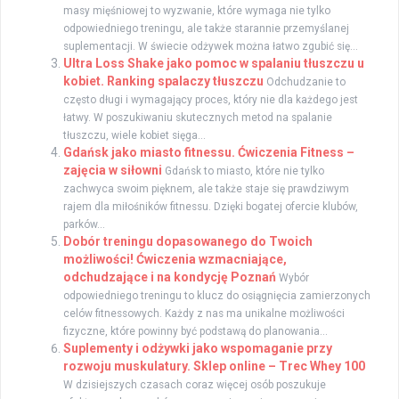
masy mięśniowej to wyzwanie, które wymaga nie tylko
odpowiedniego treningu, ale także starannie przemyślanej
suplementacji. W świecie odżywek można łatwo zgubić się...
Ultra Loss Shake jako pomoc w spalaniu tłuszczu u
kobiet. Ranking spalaczy tłuszczu
Odchudzanie to
często długi i wymagający proces, który nie dla każdego jest
łatwy. W poszukiwaniu skutecznych metod na spalanie
tłuszczu, wiele kobiet sięga...
Gdańsk jako miasto fitnessu. Ćwiczenia Fitness –
zajęcia w siłowni
Gdańsk to miasto, które nie tylko
zachwyca swoim pięknem, ale także staje się prawdziwym
rajem dla miłośników fitnessu. Dzięki bogatej ofercie klubów,
parków...
Dobór treningu dopasowanego do Twoich
możliwości! Ćwiczenia wzmacniające,
odchudzające i na kondycję Poznań
Wybór
odpowiedniego treningu to klucz do osiągnięcia zamierzonych
celów fitnessowych. Każdy z nas ma unikalne możliwości
fizyczne, które powinny być podstawą do planowania...
Suplementy i odżywki jako wspomaganie przy
rozwoju muskulatury. Sklep online – Trec Whey 100
W dzisiejszych czasach coraz więcej osób poszukuje