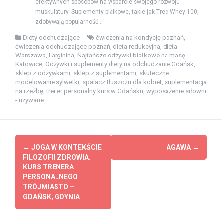
efektywnych sposobów na wsparcie swojego rozwoju
muskulatury. Suplementy białkowe, takie jak Trec Whey 100,
zdobywają popularność...
Diety odchudzające
ćwiczenia na kondycję poznań
,
ćwiczenia odchudzające poznań
,
dieta redukcyjna
,
dieta
Warszawa
,
l arginina
,
Najtańsze odżywki białkowe na masę
Katowice
,
Odżywki i suplementy diety na odchudzanie Gdańsk
,
sklep z odżywkami
,
sklep z suplementami
,
skuteczne
modelowanie sylwetki
,
spalacz tłuszczu dla kobiet
,
suplementacja
na rzeźbę
,
trener personalny kurs w Gdańsku
,
wyposażenie siłowni
- używane
Zobacz
←
JOGA W KONTEKŚCIE
AGAWA
→
wpisy
FILOZOFII ZDROWIA.
KURS TRENERA
PERSONALNEGO
TRÓJMIASTO –
GDAŃSK, GDYNIA