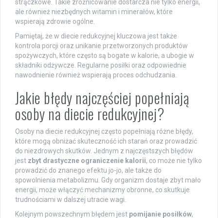
strączkowe. Takie zróżnicowanie dostarcza nie tylko energii,
ale również niezbędnych witamin i minerałów, które
wspierają zdrowie ogólne.
Pamiętaj, że w diecie redukcyjnej kluczowa jest także
kontrola porcji oraz unikanie przetworzonych produktów
spożywczych, które często są bogate w kalorie, a ubogie w
składniki odżywcze. Regularne posiłki oraz odpowiednie
nawodnienie również wspierają proces odchudzania.
Jakie błędy najczęściej popełniają
osoby na diecie redukcyjnej?
Osoby na diecie redukcyjnej często popełniają różne błędy,
które mogą obniżać skuteczność ich starań oraz prowadzić
do niezdrowych skutków. Jednym z najczęstszych błędów
jest
zbyt drastyczne ograniczenie kalorii
, co może nie tylko
prowadzić do znanego efektu jo-jo, ale także do
spowolnienia metabolizmu. Gdy organizm dostaje zbyt mało
energii, może włączyć mechanizmy obronne, co skutkuje
trudnościami w dalszej utracie wagi.
Kolejnym powszechnym błędem jest
pomijanie posiłków
,