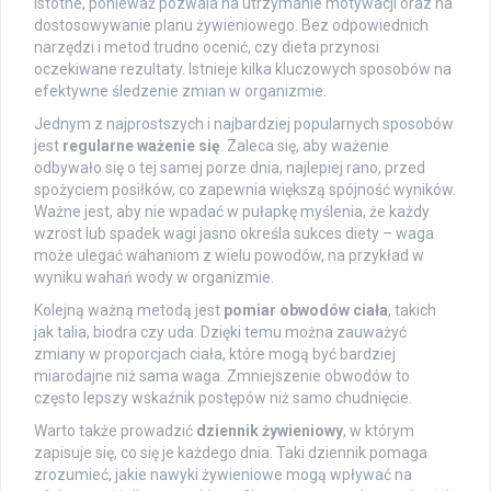
istotne, ponieważ pozwala na utrzymanie motywacji oraz na
dostosowywanie planu żywieniowego. Bez odpowiednich
narzędzi i metod trudno ocenić, czy dieta przynosi
oczekiwane rezultaty. Istnieje kilka kluczowych sposobów na
efektywne śledzenie zmian w organizmie.
Jednym z najprostszych i najbardziej popularnych sposobów
jest
regularne ważenie się
. Zaleca się, aby ważenie
odbywało się o tej samej porze dnia, najlepiej rano, przed
spożyciem posiłków, co zapewnia większą spójność wyników.
Ważne jest, aby nie wpadać w pułapkę myślenia, że każdy
wzrost lub spadek wagi jasno określa sukces diety – waga
może ulegać wahaniom z wielu powodów, na przykład w
wyniku wahań wody w organizmie.
Kolejną ważną metodą jest
pomiar obwodów ciała
, takich
jak talia, biodra czy uda. Dzięki temu można zauważyć
zmiany w proporcjach ciała, które mogą być bardziej
miarodajne niż sama waga. Zmniejszenie obwodów to
często lepszy wskaźnik postępów niż samo chudnięcie.
Warto także prowadzić
dziennik żywieniowy
, w którym
zapisuje się, co się je każdego dnia. Taki dziennik pomaga
zrozumieć, jakie nawyki żywieniowe mogą wpływać na