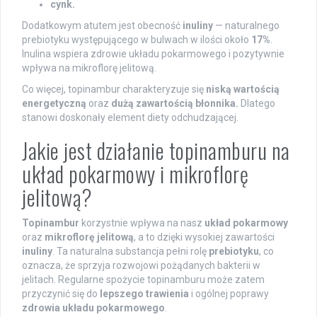
cynk.
Dodatkowym atutem jest obecność
inuliny
— naturalnego
prebiotyku występującego w bulwach w ilości około
17%
.
Inulina wspiera zdrowie układu pokarmowego i pozytywnie
wpływa na mikroflorę jelitową.
Co więcej, topinambur charakteryzuje się
niską wartością
energetyczną
oraz
dużą zawartością błonnika.
Dlatego
stanowi doskonały element diety odchudzającej.
Jakie jest działanie topinamburu na
układ pokarmowy i mikroflorę
jelitową?
Topinambur
korzystnie wpływa na nasz
układ pokarmowy
oraz
mikroflorę jelitową
, a to dzięki wysokiej zawartości
inuliny
. Ta naturalna substancja pełni rolę
prebiotyku
, co
oznacza, że sprzyja rozwojowi pożądanych bakterii w
jelitach. Regularne spożycie topinamburu może zatem
przyczynić się do
lepszego trawienia
i ogólnej poprawy
zdrowia układu pokarmowego
.