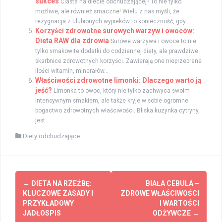
sukces
Ciasta na diecie odchudzającej? To nie tylko
możliwe, ale również smaczne! Wielu z nas myśli, że
rezygnacja z ulubionych wypieków to konieczność, gdy...
Korzyści zdrowotne surowych warzyw i owoców:
Dieta RAW dla zdrowia
Surowe warzywa i owoce to nie
tylko smakowite dodatki do codziennej diety, ale prawdziwe
skarbnice zdrowotnych korzyści. Zawierają one nieprzebrane
ilości witamin, minerałów...
Właściwości zdrowotne limonki: Dlaczego warto ją
jeść?
Limonka to owoc, który nie tylko zachwyca swoim
intensywnym smakiem, ale także kryje w sobie ogromne
bogactwo zdrowotnych właściwości. Bliska kuzynka cytryny,
jest...
Diety odchudzające
Zobacz
←
DIETA NA RZEŹBĘ:
BIAŁA CEBULA –
wpisy
KLUCZOWE ZASADY I
ZDROWE WŁAŚCIWOŚCI
PRZYKŁADOWY
I WARTOŚCI
JADŁOSPIS
ODŻYWCZE
→