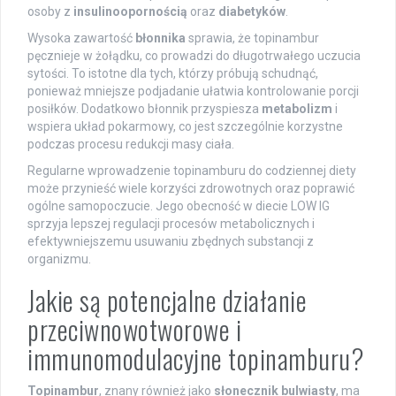
osoby z
insulinoopornością
oraz
diabetyków
.
Wysoka zawartość
błonnika
sprawia, że topinambur
pęcznieje w żołądku, co prowadzi do długotrwałego uczucia
sytości. To istotne dla tych, którzy próbują schudnąć,
ponieważ mniejsze podjadanie ułatwia kontrolowanie porcji
posiłków. Dodatkowo błonnik przyspiesza
metabolizm
i
wspiera układ pokarmowy, co jest szczególnie korzystne
podczas procesu redukcji masy ciała.
Regularne wprowadzenie topinamburu do codziennej diety
może przynieść wiele korzyści zdrowotnych oraz poprawić
ogólne samopoczucie. Jego obecność w diecie LOW IG
sprzyja lepszej regulacji procesów metabolicznych i
efektywniejszemu usuwaniu zbędnych substancji z
organizmu.
Jakie są potencjalne działanie
przeciwnowotworowe i
immunomodulacyjne topinamburu?
Topinambur
, znany również jako
słonecznik bulwiasty
, ma