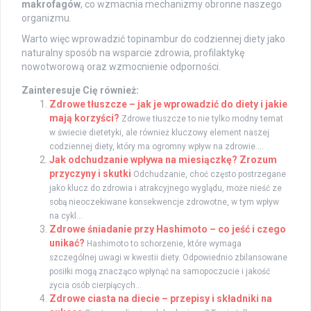
makrofagów
, co wzmacnia mechanizmy obronne naszego
organizmu.
Warto więc wprowadzić topinambur do codziennej diety jako
naturalny sposób na wsparcie zdrowia, profilaktykę
nowotworową oraz wzmocnienie odporności.
Zainteresuje Cię również:
Zdrowe tłuszcze – jak je wprowadzić do diety i jakie
mają korzyści?
Zdrowe tłuszcze to nie tylko modny temat
w świecie dietetyki, ale również kluczowy element naszej
codziennej diety, który ma ogromny wpływ na zdrowie....
Jak odchudzanie wpływa na miesiączkę? Zrozum
przyczyny i skutki
Odchudzanie, choć często postrzegane
jako klucz do zdrowia i atrakcyjnego wyglądu, może nieść ze
sobą nieoczekiwane konsekwencje zdrowotne, w tym wpływ
na cykl...
Zdrowe śniadanie przy Hashimoto – co jeść i czego
unikać?
Hashimoto to schorzenie, które wymaga
szczególnej uwagi w kwestii diety. Odpowiednio zbilansowane
posiłki mogą znacząco wpłynąć na samopoczucie i jakość
życia osób cierpiących...
Zdrowe ciasta na diecie – przepisy i składniki na