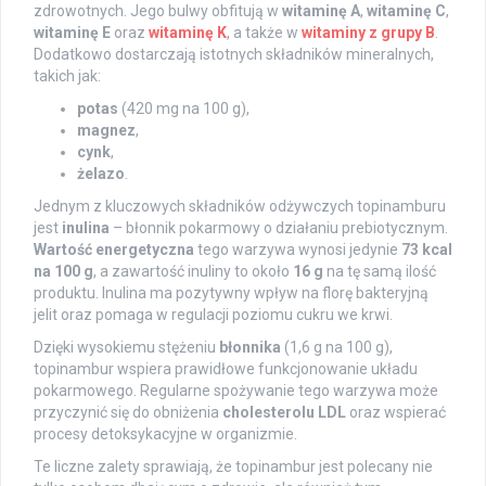
zdrowotnych. Jego bulwy obfitują w
witaminę A
,
witaminę C
,
witaminę E
oraz
witaminę K
, a także w
witaminy z grupy B
.
Dodatkowo dostarczają istotnych składników mineralnych,
takich jak:
potas
(420 mg na 100 g),
magnez
,
cynk
,
żelazo
.
Jednym z kluczowych składników odżywczych topinamburu
jest
inulina
– błonnik pokarmowy o działaniu prebiotycznym.
Wartość energetyczna
tego warzywa wynosi jedynie
73 kcal
na 100 g
, a zawartość inuliny to około
16 g
na tę samą ilość
produktu. Inulina ma pozytywny wpływ na florę bakteryjną
jelit oraz pomaga w regulacji poziomu cukru we krwi.
Dzięki wysokiemu stężeniu
błonnika
(1,6 g na 100 g),
topinambur wspiera prawidłowe funkcjonowanie układu
pokarmowego. Regularne spożywanie tego warzywa może
przyczynić się do obniżenia
cholesterolu LDL
oraz wspierać
procesy detoksykacyjne w organizmie.
Te liczne zalety sprawiają, że topinambur jest polecany nie