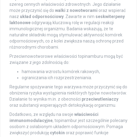
szereg cennych właściwości zdrowotnych. Jego działanie
może przyczynić się do
walki z nowotworami
oraz wspierać
nasz
układ odpornościowy
. Zawarte w nim
seskwiterpeny
laktonowe
odgrywają kluczową rolę w regulacji reakcji
immunologicznej organizmu. Badania wskazują, że te
naturalne składniki mogą stymulować aktywność komórek
odpornościowych, co z kolei zwiększa naszą ochronę przed
różnorodnymi chorobami.
Przeciwnowotworowe właściwości topinamburu mogą być
związane z jego zdolnością do:
hamowania wzrostu komórek rakowych,
ograniczania ich rozprzestrzeniania.
Regularne spożywanie tego warzywa może przyczynić się do
obniżenia ryzyka wystąpienia niektórych typów nowotworów.
Działanie to wynika m.in. z obecności
przeciwutleniaczy
oraz substancji wspierających detoksykację organizmu.
Dodatkowo, ze względu na swoje
właściwości
immunomodulacyjne
, topinambur jest szczególnie polecany
osobom z osłabionym układem odpornościowym. Pomaga
zwiększyć produkcję
cytokin
oraz poprawić funkcje