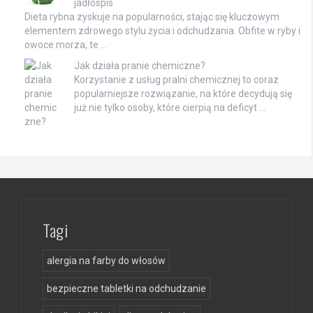
jadłospis
Dieta rybna zyskuje na popularności, stając się kluczowym
elementem zdrowego stylu życia i odchudzania. Obfite w ryby i
owoce morza, te …
Jak działa pranie chemiczne?
Korzystanie z usług pralni chemicznej to coraz
popularniejsze rozwiązanie, na które decydują się
już nie tylko osoby, które cierpią na deficyt …
Tagi
alergia na farby do włosów
bezpieczne tabletki na odchudzanie