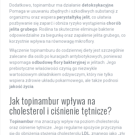
Dodatkowo, topinambur ma działanie
detoksykacyjne
.
Pomaga w usuwaniu zbędnych i szkodliwych substancji z
organizmu oraz wspiera
perystaltykę jelit
, co ułatwia
pozbywanie się zaparć i obniża ryzyko wystąpienia
chorób
jelita grubego
. Roślina ta skutecznie eliminuje bakterie
odpowiedzialne za biegunkę oraz zapalenie jelita grubego, co
korzystnie wpływa na równowagę mikroflory.
Włączenie topinamburu do codziennej diety jest szczególnie
zalecane dla osób po kuracjach antybiotykowych, ponieważ
wspomaga
odbudowę flory bakteryjnej
w jelitach. Jego
prebiotyczne właściwości czynią go niezwykle
wartościowym składnikiem odżywczym, który nie tylko
wspiera zdrowie układu pokarmowego, ale także podnosi
jakość życia
.
Jak topinambur wpływa na
cholesterol i ciśnienie tętnicze?
Topinambur
ma znaczący wpływ na poziom cholesterolu
oraz ciśnienie tętnicze. Jego regularne spożycie przyczynia
się do obniżenia stężenia cholesterolu
LDL
, znanego jako „zły