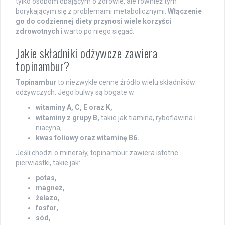
tylko osobom dbającym o zdrowie, ale również tym
borykającym się z problemami metabolicznymi.
Włączenie
go do codziennej diety przynosi wiele korzyści
zdrowotnych
i warto po niego sięgać.
Jakie składniki odżywcze zawiera
topinambur?
Topinambur
to niezwykle cenne źródło wielu składników
odżywczych. Jego bulwy są bogate w:
witaminy A, C, E oraz K,
witaminy z grupy B,
takie jak tiamina, ryboflawina i
niacyna,
kwas foliowy oraz witaminę B6.
Jeśli chodzi o minerały, topinambur zawiera istotne
pierwiastki, takie jak:
potas,
magnez,
żelazo,
fosfor,
sód,