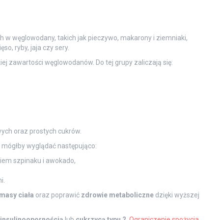
 w węglowodany, takich jak pieczywo, makarony i ziemniaki,
so, ryby, jaja czy sery.
ej zawartości węglowodanów. Do tej grupy zaliczają się:
ych oraz prostych cukrów.
j mógłby wyglądać następująco:
iem szpinaku i awokado,
i.
 masy ciała
oraz poprawić
zdrowie metaboliczne
dzięki wyższej
insulinoopornością
lub
cukrzycą typu 2
.
Ograniczenie spożycia