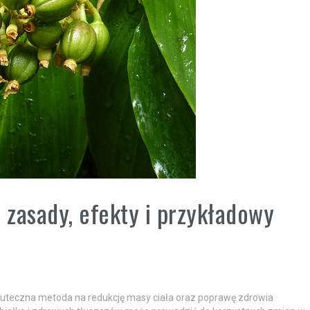
zasady, efekty i przykładowy
kuteczna metoda na redukcję masy ciała oraz poprawę zdrowia