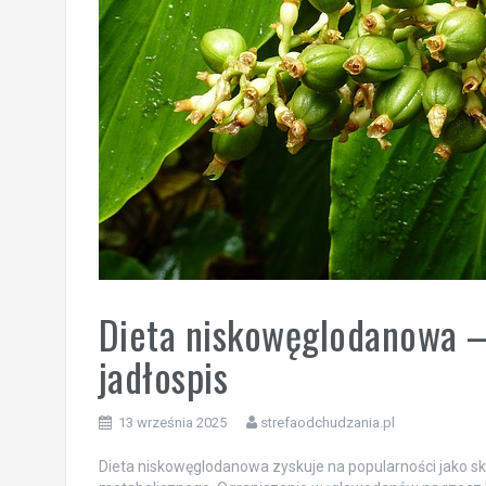
Dieta niskowęglodanowa – 
jadłospis
13 września 2025
strefaodchudzania.pl
Dieta niskowęglodanowa zyskuje na popularności jako s