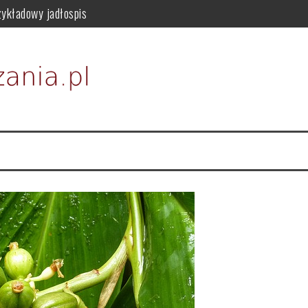
zykładowy jadłospis
osowanie i przeciwwskazania
 i właściwości odżywczych
episy na zdrowe odchudzanie
dla zdrowia
i i zastosowanie w kosmetykach