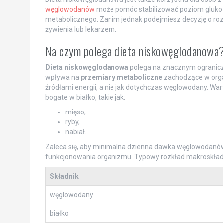
węglowodanów
może pomóc stabilizować poziom glukozy
metabolicznego. Zanim jednak podejmiesz decyzję o rozpo
żywienia lub lekarzem.
Na czym polega dieta niskowęglodanowa
Dieta niskowęglodanowa
polega na znacznym ogranic
wpływa na
przemiany metaboliczne
zachodzące w orga
źródłami energii, a nie jak dotychczas węglowodany. War
bogate w białko, takie jak:
mięso,
ryby,
nabiał.
Zaleca się, aby minimalna dzienna dawka węglowodanó
funkcjonowania organizmu. Typowy rozkład makroskład
Składnik
węglowodany
białko