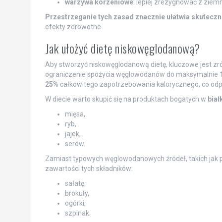
warzywa korzeniowe
: lepiej zrezygnować z ziem
Przestrzeganie tych zasad znacznie ułatwia skuteczne
efekty zdrowotne.
Jak ułożyć dietę niskowęglodanową?
Aby stworzyć niskowęglodanową dietę, kluczowe jest zr
ograniczenie spożycia węglowodanów do maksymalnie
25%
całkowitego zapotrzebowania kalorycznego, co od
W diecie warto skupić się na produktach bogatych w
biał
mięsa,
ryb,
jajek,
serów.
Zamiast typowych węglowodanowych źródeł, takich jak p
zawartości tych składników:
sałatę,
brokuły,
ogórki,
szpinak.