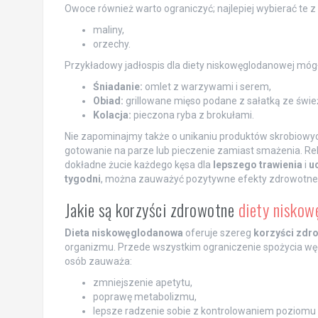
Owoce również warto ograniczyć; najlepiej wybierać te z
maliny,
orzechy.
Przykładowy jadłospis dla diety niskowęglodanowej móg
Śniadanie:
omlet z warzywami i serem,
Obiad:
grillowane mięso podane z sałatką ze świ
Kolacja:
pieczona ryba z brokułami.
Nie zapominajmy także o unikaniu produktów skrobiowy
gotowanie na parze lub pieczenie zamiast smażenia. R
dokładne żucie każdego kęsa dla
lepszego trawienia
i
u
tygodni
, można zauważyć pozytywne efekty zdrowotne 
Jakie są korzyści zdrowotne
diety nisko
Dieta niskowęglodanowa
oferuje szereg
korzyści zdr
organizmu. Przede wszystkim ograniczenie spożycia w
osób zauważa:
zmniejszenie apetytu,
poprawę metabolizmu,
lepsze radzenie sobie z kontrolowaniem poziomu 