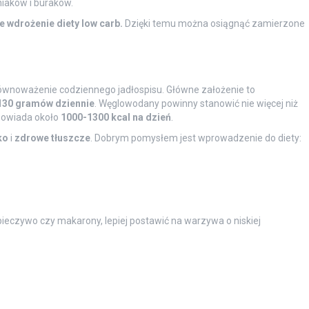
niaków i buraków.
 wdrożenie diety low carb.
Dzięki temu można osiągnąć zamierzone
ównoważenie codziennego jadłospisu. Główne założenie to
130 gramów dziennie
. Węglowodany powinny stanowić nie więcej niż
powiada około
1000-1300 kcal na dzień
.
ko
i
zdrowe tłuszcze
. Dobrym pomysłem jest wprowadzenie do diety:
ieczywo czy makarony, lepiej postawić na warzywa o niskiej