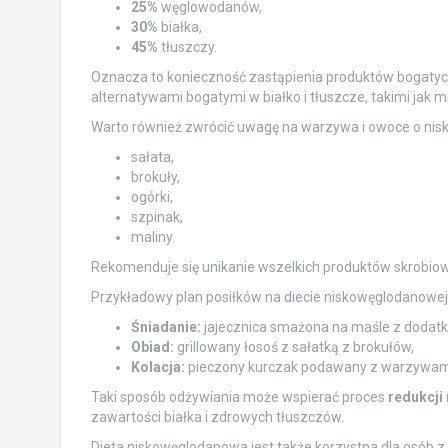
25%
węglowodanów,
30%
białka,
45%
tłuszczy.
Oznacza to konieczność zastąpienia produktów bogatych
alternatywami bogatymi w białko i tłuszcze, takimi jak mię
Warto również zwrócić uwagę na warzywa i owoce o niski
sałata,
brokuły,
ogórki,
szpinak,
maliny.
Rekomenduje się unikanie wszelkich produktów skrobiow
Przykładowy plan posiłków na diecie niskowęglodanowe
Śniadanie:
jajecznica smażona na maśle z dodatk
Obiad:
grillowany łosoś z sałatką z brokułów,
Kolacja:
pieczony kurczak podawany z warzywam
Taki sposób odżywiania może wspierać proces
redukcji
zawartości białka i zdrowych tłuszczów.
Dieta niskowęglodanowa jest także korzystna dla osób z