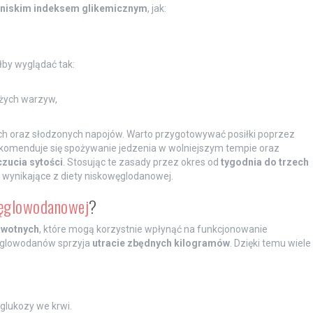
niskim indeksem glikemicznym
, jak:
łby wyglądać tak:
eżych warzyw,
ch oraz słodzonych napojów. Warto przygotowywać posiłki poprzez
ekomenduje się spożywanie jedzenia w wolniejszym tempie oraz
czucia sytości
. Stosując te zasady przez okres od
tygodnia do trzech
wynikające z diety niskowęglodanowej.
węglowodanowej
?
owotnych
, które mogą korzystnie wpłynąć na funkcjonowanie
ęglowodanów sprzyja
utracie zbędnych kilogramów
. Dzięki temu wiele
glukozy we krwi.