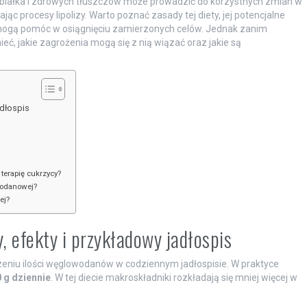
białka i zdrowych tłuszczów może prowadzić do korzystnych zmian w
jąc procesy lipolizy. Warto poznać zasady tej diety, jej potencjalne
 mogą pomóc w osiągnięciu zamierzonych celów. Jednak zanim
eć, jakie zagrożenia mogą się z nią wiązać oraz jakie są
adłospis
terapię cukrzycy?
wodanowej?
ej?
 efekty i przykładowy jadłospis
niu ilości węglowodanów w codziennym jadłospisie. W praktyce
 g dziennie
. W tej diecie makroskładniki rozkładają się mniej więcej w