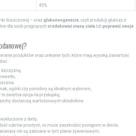
45%
nki tłuszczowej – oraz
glukoneogenezie
, czyli produkcji glukozy z
stne dla osób pragnących
zredukować masę ciała
lub
poprawić swoje
lodanowej?
ieranie produktów oraz unikanie tych, które mają wysoką zawartość
nić:
 dziczyznę,
krewetki,
uszczów,
pinak, ogórki czy pomidory są idealnym wyborem,
ny to świetna opcja na przekąskę,
orzechy dostarczą wartościowych składników.
wykluczone z diety,
 ilość cukrów prostych, co może zaszkodzić postępom w diecie,
 ananasy nie są zalecane w tym planie żywieniowym,