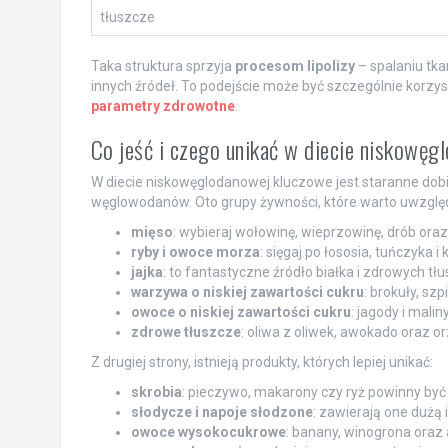
tłuszcze
Taka struktura sprzyja
procesom lipolizy
– spalaniu tka
innych źródeł. To podejście może być szczególnie korzy
parametry zdrowotne
.
Co jeść i czego unikać w diecie niskowęg
W diecie niskowęglodanowej kluczowe jest staranne dob
węglowodanów. Oto grupy żywności, które warto uwzględ
mięso
: wybieraj wołowinę, wieprzowinę, drób oraz
ryby i owoce morza
: sięgaj po łososia, tuńczyka i 
jajka
: to fantastyczne źródło białka i zdrowych tł
warzywa o niskiej zawartości cukru
: brokuły, sz
owoce o niskiej zawartości cukru
: jagody i mali
zdrowe tłuszcze
: oliwa z oliwek, awokado oraz 
Z drugiej strony, istnieją produkty, których lepiej unikać:
skrobia
: pieczywo, makarony czy ryż powinny być 
słodycze i napoje słodzone
: zawierają one dużą
owoce wysokocukrowe
: banany, winogrona oraz