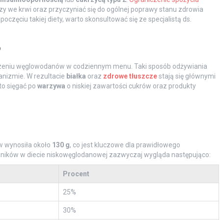
 we krwi oraz przyczyniać się do ogólnej poprawy stanu zdrowia
częciu takiej diety, warto skonsultować się ze specjalistą ds.
?
zeniu węglowodanów w codziennym menu. Taki sposób odżywiania
nizmie. W rezultacie
białka
oraz
zdrowe tłuszcze
stają się głównymi
to sięgać po
warzywa
o niskiej zawartości cukrów oraz produkty
w wynosiła około
130 g
, co jest kluczowe dla prawidłowego
ników w diecie niskowęglodanowej zazwyczaj wygląda następująco:
Procent
25%
30%