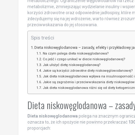
metabolicznego. Ograniczenie węglowodanów na rzecz 
metabolizmie, zmniejszając wydzielanie insuliny i wspiera
korzyści zdrowotne oraz odpowiednie jadłospisy, które
zdecydujemy się na jej wdrożenie, warto również zrozumi
przeciwwskazania do jej stosowania.
Spis treści
Dieta niskowęglodanowa – zasady, efekty i przykładowy j
Na czym polega dieta niskowęglodanowa?
Co jeść i czego unikać w diecie niskowęglodanowej?
Jak ułożyć dietę niskowęglodanową?
Jakie są korzyści zdrowotne diety niskowęglowodanowej?
Jak dieta niskowęglodanowa wpływa na insulinooporność i 
Jakie są zagrożenia i przeciwwskazania diety niskowęglo
Jak dieta niskowęglodanowa różni się od diety ketogeniczn
Dieta niskowęglodanowa – zasady,
Dieta niskowęglodanowa
polega na znacznym ogranicze
oznacza to, że ich spożycie nie powinno przekraczać
130
proporcjach: