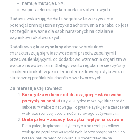
hamuje mutacje DNA,
wspiera eliminację komórek nowotworowych.
Badania wykazują, że dieta bogata w te warzywa ma
potencjał zmniejszenia ryzyka zachorowania na raka, co jest
szczególnie ważne dla osób narażonych na działanie
czynników rakotwórczych.
Dodatkowo
glukozynolany
obecne w brokułach
charakteryzują się właściwościami przeciwzapalnymi i
przeciwutleniającymi, co dodatkowo wzmacnia organizm w
walce z nowotworami. Dlatego warto regularnie cieszyć się
smakiem brokułów jako elementem zdrowego stylu życia i
skutecznej profilaktyki chorób nowotworowych.
Zainteresuje Cię również:
Kukurydza w diecie odchudzającej – właściwości i
pomysły na posiłki
Czy kukurydza może być kluczem do
sukcesu w walce z nadwagą? To pytanie zyskuje na znaczeniu
w obliczu rosnącej popularności zdrowego odżywiania i...
Dieta paleo – zasady, korzyści i wpływ na zdrowie
Dieta paleo, inspirowana stylem życia naszych przodków,
zyskuje na popularności wśród tych, którzy pragną wrócić do
korzeni naturalnego odżywiania. Koncentrując się na