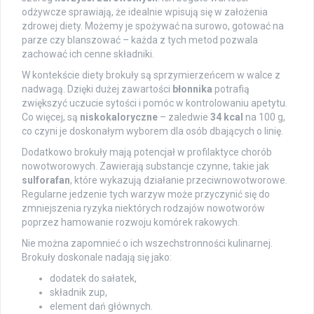
odżywcze sprawiają, że idealnie wpisują się w założenia
zdrowej diety. Możemy je spożywać na surowo, gotować na
parze czy blanszować – każda z tych metod pozwala
zachować ich cenne składniki.
W kontekście diety brokuły są sprzymierzeńcem w walce z
nadwagą. Dzięki dużej zawartości
błonnika
potrafią
zwiększyć uczucie sytości i pomóc w kontrolowaniu apetytu.
Co więcej, są
niskokaloryczne
– zaledwie
34 kcal
na 100 g,
co czyni je doskonałym wyborem dla osób dbających o linię.
Dodatkowo brokuły mają potencjał w profilaktyce chorób
nowotworowych. Zawierają substancje czynne, takie jak
sulforafan
, które wykazują działanie przeciwnowotworowe.
Regularne jedzenie tych warzyw może przyczynić się do
zmniejszenia ryzyka niektórych rodzajów nowotworów
poprzez hamowanie rozwoju komórek rakowych.
Nie można zapomnieć o ich wszechstronności kulinarnej.
Brokuły doskonale nadają się jako:
dodatek do sałatek,
składnik zup,
element dań głównych.