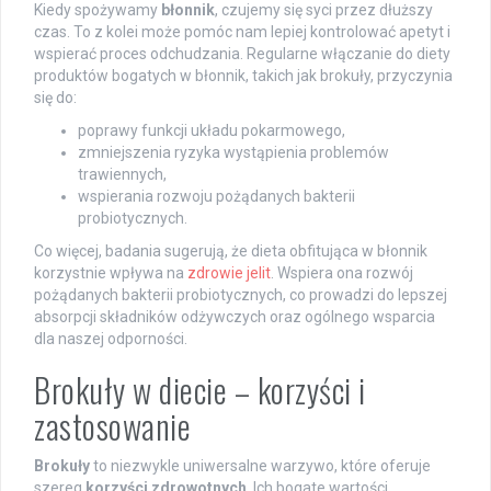
Kiedy spożywamy
błonnik
, czujemy się syci przez dłuższy
czas. To z kolei może pomóc nam lepiej kontrolować apetyt i
wspierać proces odchudzania. Regularne włączanie do diety
produktów bogatych w błonnik, takich jak brokuły, przyczynia
się do:
poprawy funkcji układu pokarmowego,
zmniejszenia ryzyka wystąpienia problemów
trawiennych,
wspierania rozwoju pożądanych bakterii
probiotycznych.
Co więcej, badania sugerują, że dieta obfitująca w błonnik
korzystnie wpływa na
zdrowie jelit
. Wspiera ona rozwój
pożądanych bakterii probiotycznych, co prowadzi do lepszej
absorpcji składników odżywczych oraz ogólnego wsparcia
dla naszej odporności.
Brokuły w diecie – korzyści i
zastosowanie
Brokuły
to niezwykle uniwersalne warzywo, które oferuje
szereg
korzyści zdrowotnych
. Ich bogate wartości