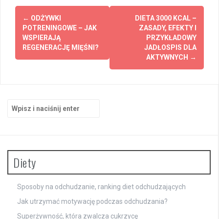
Zobacz
←
ODŻYWKI
DIETA 3000 KCAL –
wpisy
POTRENINGOWE – JAK
ZASADY, EFEKTY I
WSPIERAJĄ
PRZYKŁADOWY
REGENERACJĘ MIĘŚNI?
JADŁOSPIS DLA
AKTYWNYCH
→
Szukaj:
Diety
Sposoby na odchudzanie, ranking diet odchudzających
Jak utrzymać motywację podczas odchudzania?
Superżywność, która zwalcza cukrzycę