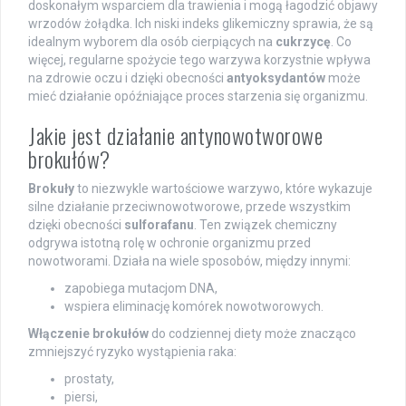
doskonałym wsparciem dla trawienia i mogą łagodzić objawy
wrzodów żołądka. Ich niski indeks glikemiczny sprawia, że są
idealnym wyborem dla osób cierpiących na
cukrzycę
. Co
więcej, regularne spożycie tego warzywa korzystnie wpływa
na zdrowie oczu i dzięki obecności
antyoksydantów
może
mieć działanie opóźniające proces starzenia się organizmu.
Jakie jest działanie antynowotworowe
brokułów?
Brokuły
to niezwykle wartościowe warzywo, które wykazuje
silne działanie przeciwnowotworowe, przede wszystkim
dzięki obecności
sulforafanu
. Ten związek chemiczny
odgrywa istotną rolę w ochronie organizmu przed
nowotworami. Działa na wiele sposobów, między innymi:
zapobiega mutacjom DNA,
wspiera eliminację komórek nowotworowych.
Włączenie brokułów
do codziennej diety może znacząco
zmniejszyć ryzyko wystąpienia raka:
prostaty,
piersi,