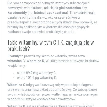
Nie można zapominać o innych istotnych substancjach
zawartych w brokułach, takich jak
glukorafanina
czy
karotenoidy
(np.
luteina
i
zeaksantyna
). Te składniki mają
działanie ochronne dla wzroku oraz właściwości
przeciwzapalne. Różnorodność tych składników sprawia, że
brokuły są doskonałym wyborem dla osób pragnących
zadbać o swoje zdrowie i profilaktykę chorób.
Jakie witaminy, w tym C i K, znajdują się w
brokułach?
Brokuły
to prawdziwy skarbiec witamin, zwłaszcza
witamina C
i
witamina K
. W 100 gramach surowych brokułów
znajdziemy:
około 89,2 mg witaminy C,
około 101,6 µg witaminy K.
Witamina C
odgrywa kluczową rolę w produkcji kolagenu
oraz wzmacnia nasz układ odpornościowy. Co więcej, dzięki
swoim właściwościom przeciwutleniającym może pomagać
w obniżeniu ryzyka wystąpienia nowotworów.
Witamina K
jest niezbędna dla zachowania zdrowia kości