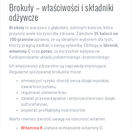
Brokuły – właściwości i składniki
odżywcze
Brokuły
to warzywo o głębokim, zielonym kolorze, które
przynosi wiele korzyści dla zdrowia. Zaledwie
35 kalorii na
100 gramów
sprawia, że są idealnym wyborem dla tych,
którzy pragną zadbać o swoją sylwetkę. Obfitują w
błonnik
,
witaminę C
oraz
potas
, co korzystnie wpływa na
funkcjonowanie układu pokarmowego i krwionośnego.
Ich właściwości zdrowotne są naprawdę imponujące.
Regularne spożywanie brokułów może:
zmniejszyć ryzyko chorób serca dzięki wysokiej
zawartości potasu,
regulować ciśnienie krwi,
działać przeciwzapalnie i antynowotworowo dzięki
sulforafanowi,
wspierać profilaktykę nowotworów.
Warto również zwrócić uwagę na obecność witamin:
Witamina K
ułatwia wchłanianie witaminy D,