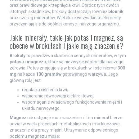
oraz prawidłowego krzepnięcia krwi. Oprócz tych dwóch
istotnych składników, brokuły dostarczają również
błonnik
oraz szereg minerałów. W efekcie wszystkie te elementy
przyczyniają się do ogólnej kondycji naszego organizmu.
Jakie minerały, takie jak potas i magnez, są
obecne w brokułach i jakie mają znaczenie?
Brokuły
to prawdziwa skarbnica cennych minerałów, w tym
potasu
i
magnezu
, które są niezwykle istotne dla naszego
zdrowia. Potas znajduje się w brokułach w ilości niemal
300
mg
na każde
100 gramów
gotowanego warzywa. Jego
główną rolą jest:
regulacja ciśnienia krwi,
wspieranie równowagi elektrolitowej,
wspomaganie właściwego funkcjonowania mięśni i
układu nerwowego.
Magnez
nie ustępuje mu znaczeniem. Ten minerał bierze
udział w wielu procesach metabolicznych i ma kluczowe
znaczenie dla pracy mięśni. Utrzymanie odpowiedniego
poziomu magnezu może: