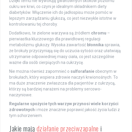
Dzięki temu nie wywołują gwałtownych skoków poziomu
cukru we krwi, co czyni je idealnym składnikiem diety
diabetyków. Włączenie ich do jadłospisu może pomóc w
lepszym zarządzaniu glukozą, co jest niezwykle istotne w
kontrolowaniu tej choroby.
Dodatkowo, te zielone warzywa są źródłem
chromu
–
pierwiastka kluczowego dla prawidłowej regulacji
metabolizmu glukozy. Wysoka zawartość
błonnika
sprawia,
że brokuły przyczyniają się do uczucia sytości oraz ułatwiają
utrzymanie odpowiedniej masy ciała, co jest szczególnie
ważne dla osób cierpiących na cukrzycę.
Nie można również zapomnieć o
sulforafanie
obecnym w
brokułach, który wspiera zdrowie naczyń krwionośnych. To
ma duże znaczenie zwłaszcza dla pacjentów z cukrzycą,
którzy są bardziej narażeni na problemy sercowo-
naczyniowe.
Regularne spożycie tych warzyw przynosi wiele korzyści
zdrowotnych
i może znacznie poprawić jakość życia ludzi z
tym schorzeniem.
Jakie mają
działanie przeciwzapalne
i