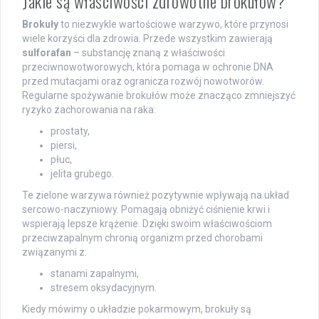
Jakie są właściwości zdrowotne brokułów?
Brokuły
to niezwykle wartościowe warzywo, które przynosi
wiele korzyści dla zdrowia. Przede wszystkim zawierają
sulforafan
– substancję znaną z właściwości
przeciwnowotworowych, która pomaga w ochronie DNA
przed mutacjami oraz ogranicza rozwój nowotworów.
Regularne spożywanie brokułów może znacząco zmniejszyć
ryzyko zachorowania na raka:
prostaty,
piersi,
płuc,
jelita grubego.
Te zielone warzywa również pozytywnie wpływają na układ
sercowo-naczyniowy. Pomagają obniżyć ciśnienie krwi i
wspierają lepsze krążenie. Dzięki swoim właściwościom
przeciwzapalnym chronią organizm przed chorobami
związanymi z:
stanami zapalnymi,
stresem oksydacyjnym.
Kiedy mówimy o układzie pokarmowym, brokuły są