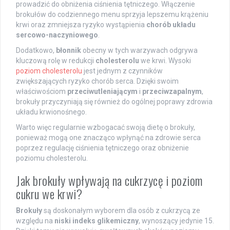
prowadzić do obniżenia ciśnienia tętniczego. Włączenie
brokułów do codziennego menu sprzyja lepszemu krążeniu
krwi oraz zmniejsza ryzyko wystąpienia
chorób układu
sercowo-naczyniowego
.
Dodatkowo,
błonnik
obecny w tych warzywach odgrywa
kluczową rolę w redukcji
cholesterolu
we krwi. Wysoki
poziom cholesterolu
jest jednym z czynników
zwiększających ryzyko chorób serca. Dzięki swoim
właściwościom
przeciwutleniającym
i
przeciwzapalnym
,
brokuły przyczyniają się również do ogólnej poprawy zdrowia
układu krwionośnego.
Warto więc regularnie wzbogacać swoją dietę o brokuły,
ponieważ mogą one znacząco wpłynąć na zdrowie serca
poprzez regulację ciśnienia tętniczego oraz obniżenie
poziomu cholesterolu.
Jak brokuły wpływają na cukrzycę i poziom
cukru we krwi?
Brokuły
są doskonałym wyborem dla osób z cukrzycą ze
względu na
niski indeks glikemiczny
, wynoszący jedynie 15.