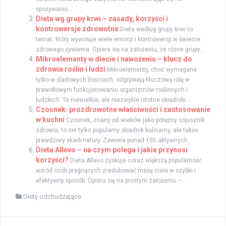
spożywaniu...
Dieta wg grupy krwi – zasady, korzyści i
kontrowersje zdrowotne
Dieta według grupy krwi to
temat, który wywołuje wiele emocji i kontrowersji w świecie
zdrowego żywienia. Opiera się na założeniu, że różne grupy...
Mikroelementy w diecie i nawożeniu – klucz do
zdrowia roślin i ludzi
Mikroelementy, choć wymagane
tylko w śladowych ilościach, odgrywają kluczową rolę w
prawidłowym funkcjonowaniu organizmów roślinnych i
ludzkich. Te niewielkie, ale niezwykle istotne składniki...
Czosnek: prozdrowotne właściwości i zastosowanie
w kuchni
Czosnek, znany od wieków jako potężny sojusznik
zdrowia, to nie tylko popularny składnik kulinarny, ale także
prawdziwy skarb natury. Zawiera ponad 100 aktywnych...
Dieta Allevo – na czym polega i jakie przynosi
korzyści?
Dieta Allevo zyskuje coraz większą popularność
wśród osób pragnących zredukować masę ciała w szybki i
efektywny sposób. Opiera się na prostym założeniu –...
Diety odchudzające