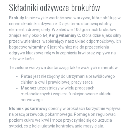
Składniki odżywcze brokułów
Brokuły
to niezwykle wartościowe warzywa, które obfitują w
cenne składniki odżywcze. Dzięki temu stanowią istotny
element zdrowej diety. W zaledwie 100 gramach brokułów
znajdziemy około
64,9 mg witaminy C
, która działa jako silny
przeciwutleniacz, wspierający nasz układ odpornościowy. Ich
bogactwo
witaminy K
jest również nie do przecenienia –
odgrywa kluczową rolę w krzepnięciu krwi oraz wpływa na
zdrowie kości.
Te zielone warzywa dostarczają także ważnych minerałów:
Potas
jest niezbędny do utrzymania prawidłowego
ciśnienia krwi i prawidłowej pracy serca,
Magnez
uczestniczy w wielu procesach
metabolicznych i wspiera funkcjonowanie układu
nerwowego.
Błonnik pokarmowy
obecny w brokułach korzystnie wpływa
na pracę przewodu pokarmowego. Pomaga on regulować
poziom cukru we krwi i może przyczyniać się do uczucia
sytości, co z kolei ułatwia kontrolowanie masy ciała.