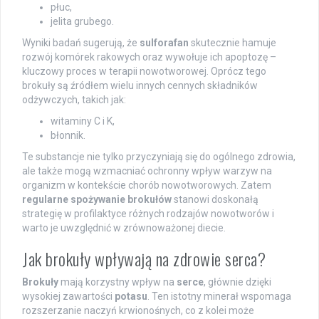
płuc,
jelita grubego.
Wyniki badań sugerują, że
sulforafan
skutecznie hamuje
rozwój komórek rakowych oraz wywołuje ich apoptozę –
kluczowy proces w terapii nowotworowej. Oprócz tego
brokuły są źródłem wielu innych cennych składników
odżywczych, takich jak:
witaminy C i K,
błonnik.
Te substancje nie tylko przyczyniają się do ogólnego zdrowia,
ale także mogą wzmacniać ochronny wpływ warzyw na
organizm w kontekście chorób nowotworowych. Zatem
regularne spożywanie brokułów
stanowi doskonałą
strategię w profilaktyce różnych rodzajów nowotworów i
warto je uwzględnić w zrównoważonej diecie.
Jak brokuły wpływają na zdrowie serca?
Brokuły
mają korzystny wpływ na
serce
, głównie dzięki
wysokiej zawartości
potasu
. Ten istotny minerał wspomaga
rozszerzanie naczyń krwionośnych, co z kolei może