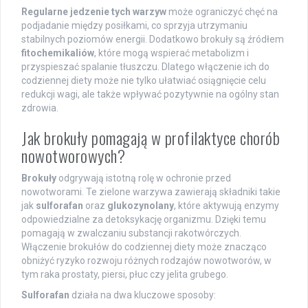
Regularne jedzenie tych warzyw
może ograniczyć chęć na
podjadanie między posiłkami, co sprzyja utrzymaniu
stabilnych poziomów energii. Dodatkowo brokuły są źródłem
fitochemikaliów
, które mogą wspierać metabolizm i
przyspieszać spalanie tłuszczu. Dlatego włączenie ich do
codziennej diety może nie tylko ułatwiać osiągnięcie celu
redukcji wagi, ale także wpływać pozytywnie na ogólny stan
zdrowia.
Jak brokuły pomagają w profilaktyce chorób
nowotworowych?
Brokuły
odgrywają istotną rolę w ochronie przed
nowotworami. Te zielone warzywa zawierają składniki takie
jak
sulforafan
oraz
glukozynolany
, które aktywują enzymy
odpowiedzialne za detoksykację organizmu. Dzięki temu
pomagają w zwalczaniu substancji rakotwórczych.
Włączenie brokułów do codziennej diety może znacząco
obniżyć ryzyko rozwoju różnych rodzajów nowotworów, w
tym raka prostaty, piersi, płuc czy jelita grubego.
Sulforafan
działa na dwa kluczowe sposoby: