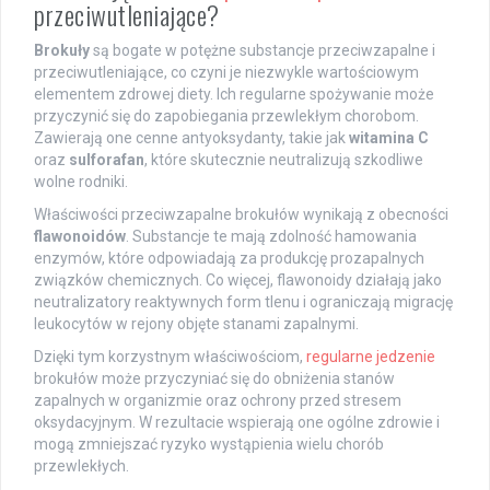
przeciwutleniające?
Brokuły
są bogate w potężne substancje przeciwzapalne i
przeciwutleniające, co czyni je niezwykle wartościowym
elementem zdrowej diety. Ich regularne spożywanie może
przyczynić się do zapobiegania przewlekłym chorobom.
Zawierają one cenne antyoksydanty, takie jak
witamina C
oraz
sulforafan
, które skutecznie neutralizują szkodliwe
wolne rodniki.
Właściwości przeciwzapalne brokułów wynikają z obecności
flawonoidów
. Substancje te mają zdolność hamowania
enzymów, które odpowiadają za produkcję prozapalnych
związków chemicznych. Co więcej, flawonoidy działają jako
neutralizatory reaktywnych form tlenu i ograniczają migrację
leukocytów w rejony objęte stanami zapalnymi.
Dzięki tym korzystnym właściwościom,
regularne jedzenie
brokułów może przyczyniać się do obniżenia stanów
zapalnych w organizmie oraz ochrony przed stresem
oksydacyjnym. W rezultacie wspierają one ogólne zdrowie i
mogą zmniejszać ryzyko wystąpienia wielu chorób
przewlekłych.