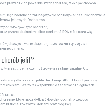
 może prowadzić do poważniejszych schorzeń, takich jak choroba
jelit. Jego nadmiar potrafi negatywnie oddziaływać na funkcjonowanie
blemów jelitowych. Dodatkowo:
rzyjać rozwojowi tych schorzeń,
 przerost bakterii w jelicie cienkim (SIBO), które stanowią
ów jelitowych, warto skupić się na
zdrowym stylu życia
i
odziennego menu.
 chorób jelit?
, w tym
zaburzenia czynnościowe
oraz
stany zapalne
. Oto
przede wszystkim
zespół jelita drażliwego (IBS)
, który objawia się
próżnieniami. Warto też wspomnieć o zaparciach i biegunkach
óżniają się:
 schorzenie, które może dotknąć dowolny odcinek przewodu
lem brzucha, krwawymi stolcami oraz biegunką.