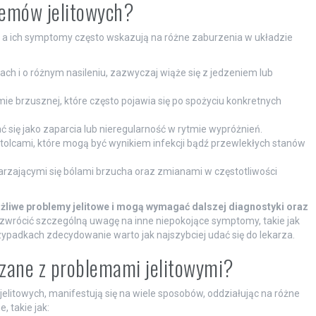
blemów jelitowych?
, a ich symptomy często wskazują na różne zaburzenia w układzie
ch i o różnym nasileniu, zazwyczaj wiąże się z jedzeniem lub
mie brzusznej, które często pojawia się po spożyciu konkretnych
się jako zaparcia lub nieregularność w rytmie wypróżnień.
stolcami, które mogą być wynikiem infekcji bądź przewlekłych stanów
arzającymi się bólami brzucha oraz zmianami w częstotliwości
liwe problemy jelitowe i mogą wymagać dalszej diagnostyki oraz
zwrócić szczególną uwagę na inne niepokojące symptomy, takie jak
rzypadkach zdecydowanie warto jak najszybciej udać się do lekarza.
ązane z problemami jelitowymi?
elitowych, manifestują się na wiele sposobów, oddziałując na różne
 takie jak: