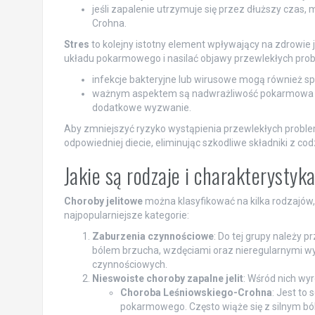
jeśli zapalenie utrzymuje się przez dłuższy czas,
Crohna.
Stres
to kolejny istotny element wpływający na zdrowie 
układu pokarmowego i nasilać objawy przewlekłych pro
infekcje bakteryjne lub wirusowe mogą również sp
ważnym aspektem są nadwrażliwość pokarmowa oraz
dodatkowe wyzwanie.
Aby zmniejszyć ryzyko wystąpienia przewlekłych problem
odpowiedniej diecie, eliminując szkodliwe składniki z c
Jakie są rodzaje i charakterystyka
Choroby jelitowe
można klasyfikować na kilka rodzajów
najpopularniejsze kategorie:
Zaburzenia czynnościowe
: Do tej grupy należy 
bólem brzucha, wzdęciami oraz nieregularnymi wy
czynnościowych.
Nieswoiste choroby zapalne jelit
: Wśród nich wyr
Choroba Leśniowskiego-Crohna
: Jest to
pokarmowego. Często wiąże się z silnym bó