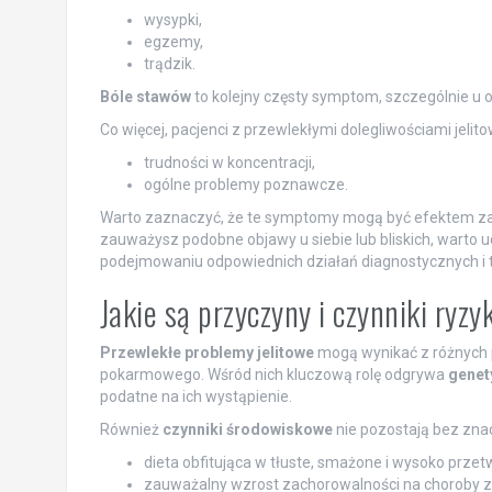
wysypki,
egzemy,
trądzik.
Bóle stawów
to kolejny częsty symptom, szczególnie u 
Co więcej, pacjenci z przewlekłymi dolegliwościami jelito
trudności w koncentracji,
ogólne problemy poznawcze.
Warto zaznaczyć, że te symptomy mogą być efektem za
zauważysz podobne objawy u siebie lub bliskich, warto ud
podejmowaniu odpowiednich działań diagnostycznych i 
Jakie są przyczyny i czynniki ry
Przewlekłe problemy jelitowe
mogą wynikać z różnych p
pokarmowego. Wśród nich kluczową rolę odgrywa
genet
podatne na ich wystąpienie.
Również
czynniki środowiskowe
nie pozostają bez znac
dieta obfitująca w tłuste, smażone i wysoko przet
zauważalny wzrost zachorowalności na choroby zap