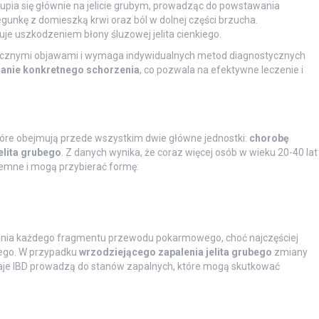
kupia się głównie na jelicie grubym, prowadząc do powstawania
unkę z domieszką krwi oraz ból w dolnej części brzucha.
tkuje uszkodzeniem błony śluzowej jelita cienkiego.
ficznymi objawami i wymaga indywidualnych metod diagnostycznych
nanie konkretnego schorzenia
, co pozwala na efektywne leczenie i
tóre obejmują przede wszystkim dwie główne jednostki:
chorobę
elita grubego
. Z danych wynika, że coraz więcej osób w wieku 20-40 lat
jemne i mogą przybierać formę:
nia każdego fragmentu przewodu pokarmowego, choć najczęściej
ubego. W przypadku
wrzodziejącego zapalenia jelita grubego
zmiany
zaje IBD prowadzą do stanów zapalnych, które mogą skutkować