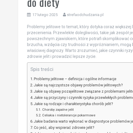
do diety
17 lutego 2025
strefaodchudzania.pl
Problemy jelitowe to temat, który dotyka coraz większej l
przecenienia. Przewlekłe dolegliwości, takie jak zespół j
powszechnym zjawiskiem, które potrafi skomplikować co
brzucha, wzdęcia czy trudności z wypróżnianiem, mogą by
właściwej diagnozy. Warto zrozumieć, jakie czynniki ryz
zdrowie jelit i prowadzić lepsze życie.
Spis treści
Problemy jelitowe – definicja i ogólne informacje
Jakie są najczęstsze objawy problemów jelitowych?
Jakie są objawy pozajelitowe związane z problemami jeli
Jakie są przyczyny i czynniki ryzyka przewlekłych problem
Jakie są rodzaje i charakterystyka chorób jelit?
Choroby zapalne jelit
Celiakia i nietolerancje pokarmowe
Jakie badania warto wykonać w diagnostyce problemów je
Co jeść, aby wspierać zdrowie jelit?