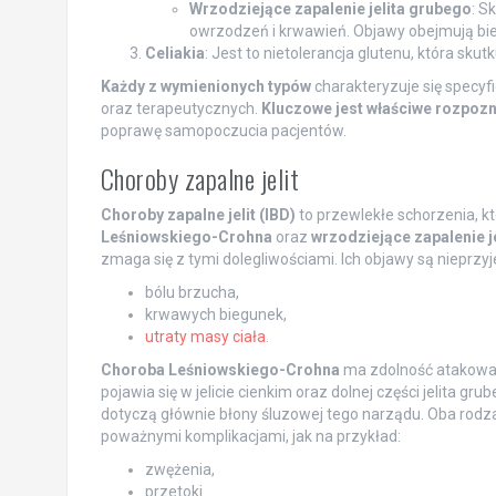
Wrzodziejące zapalenie jelita grubego
: S
owrzodzeń i krwawień. Objawy obejmują bieg
Celiakia
: Jest to nietolerancja glutenu, która sku
Każdy z wymienionych typów
charakteryzuje się specy
oraz terapeutycznych.
Kluczowe jest właściwe rozpoz
poprawę samopoczucia pacjentów.
Choroby zapalne jelit
Choroby zapalne jelit (IBD)
to przewlekłe schorzenia, k
Leśniowskiego-Crohna
oraz
wrzodziejące zapalenie j
zmaga się z tymi dolegliwościami. Ich objawy są nieprzy
bólu brzucha,
krwawych biegunek,
utraty masy ciała
.
Choroba Leśniowskiego-Crohna
ma zdolność atakowa
pojawia się w jelicie cienkim oraz dolnej części jelita gr
dotyczą głównie błony śluzowej tego narządu. Oba rod
poważnymi komplikacjami, jak na przykład:
zwężenia,
przetoki.