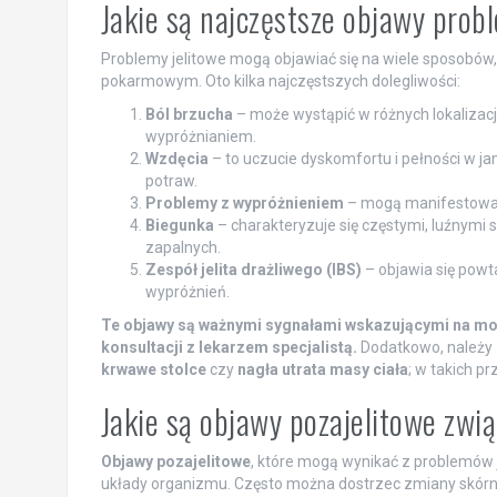
Jakie są najczęstsze objawy pro
Problemy jelitowe mogą objawiać się na wiele sposobów
pokarmowym. Oto kilka najczęstszych dolegliwości:
Ból brzucha
– może wystąpić w różnych lokalizacja
wypróżnianiem.
Wzdęcia
– to uczucie dyskomfortu i pełności w ja
potraw.
Problemy z wypróżnieniem
– mogą manifestować 
Biegunka
– charakteryzuje się częstymi, luźnymi 
zapalnych.
Zespół jelita drażliwego (IBS)
– objawia się powt
wypróżnień.
Te objawy są ważnymi sygnałami wskazującymi na moż
konsultacji z lekarzem specjalistą.
Dodatkowo, należy 
krwawe stolce
czy
nagła utrata masy ciała
; w takich p
Jakie są objawy pozajelitowe zwi
Objawy pozajelitowe
, które mogą wynikać z problemów j
układy organizmu. Często można dostrzec zmiany skórne,