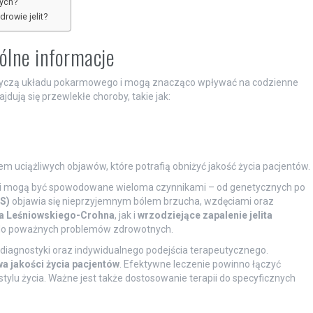
wych?
drowie jelit?
gólne informacje
dotyczą układu pokarmowego i mogą znacząco wpływać na codzienne
dują się przewlekłe choroby, takie jak:
m uciążliwych objawów, które potrafią obniżyć jakość życia pacjentów.
er i mogą być spowodowane wieloma czynnikami – od genetycznych po
BS)
objawia się nieprzyjemnym bólem brzucha, wzdęciami oraz
a Leśniowskiego-Crohna
, jak i
wrzodziejące zapalenie jelita
 do poważnych problemów zdrowotnych.
iagnostyki oraz indywidualnego podejścia terapeutycznego.
a jakości życia pacjentów
. Efektywne leczenie powinno łączyć
tylu życia. Ważne jest także dostosowanie terapii do specyficznych