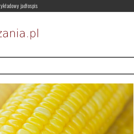
zykładowy jadłospis
osowanie i przeciwwskazania
 i właściwości odżywczych
episy na zdrowe odchudzanie
dla zdrowia
i i zastosowanie w kosmetykach