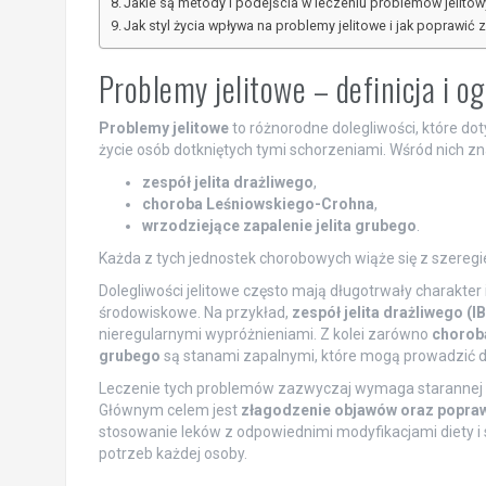
Jakie są metody i podejścia w leczeniu problemów jelito
Jak styl życia wpływa na problemy jelitowe i jak poprawić z
Problemy jelitowe – definicja i o
Problemy jelitowe
to różnorodne dolegliwości, które 
życie osób dotkniętych tymi schorzeniami. Wśród nich znaj
zespół jelita drażliwego
,
choroba Leśniowskiego-Crohna
,
wrzodziejące zapalenie jelita grubego
.
Każda z tych jednostek chorobowych wiąże się z szeregie
Dolegliwości jelitowe często mają długotrwały charakt
środowiskowe. Na przykład,
zespół jelita drażliwego (I
nieregularnymi wypróżnieniami. Z kolei zarówno
chorob
grubego
są stanami zapalnymi, które mogą prowadzić
Leczenie tych problemów zazwyczaj wymaga starannej d
Głównym celem jest
złagodzenie objawów oraz popraw
stosowanie leków z odpowiednimi modyfikacjami diety i s
potrzeb każdej osoby.