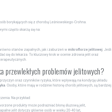
osób borykających się z chorobą Leśniowskiego-Crohna.
wymi często skarżą się na:
równo stanów zapalnych, jak i zaburzeń w
mikroflorze jelitowej
. Jeśli
ać się do lekarza. To kluczowy krok w ocenie zdrowia jelit oraz
terapeutycznych.
zyka przewlekłych problemów jelitowych?
rzyczyn oraz czynników ryzyka, które wpływają na kondycję układu
yka
. Osoby, które mają w rodzinie historię chorób jelitowych, są bardziej
zenia. Na przykład:
worzone produkty może podrażniać błonę śluzową jelit,
alne jelit dotyczy głównie osób w wieku 20-40 lat,