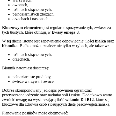
warzywach,
owocach,
roślinach strączkowych,
pełnoziarnistych zbożach,
orzechach i nasionach.
Kluczowym elementem
jest regularne spożywanie ryb, zwłaszcza
tych tłustych, które obfitują w
kwasy omega-3
.
W tej diecie istotne jest zapewnienie odpowiedniej ilości
białka
oraz
błonnika
. Białko można znaleźć nie tylko w rybach, ale także w:
roślinach strączkowych,
orzechach.
Błonnik natomiast dostarczą:
pełnoziarniste produkty,
świeże warzywa i owoce.
Dobrze skomponowany jadłospis powinien ograniczać
przetworzone jedzenie oraz nadmiar soli i cukru. Dodatkowo warto
zwrócić uwagę na wystarczającą ilość
witamin D
i
B12
, które są
kluczowe dla zdrowia osób stosujących dietę pescowegetariańską.
Planowanie posiłków może obejmować: