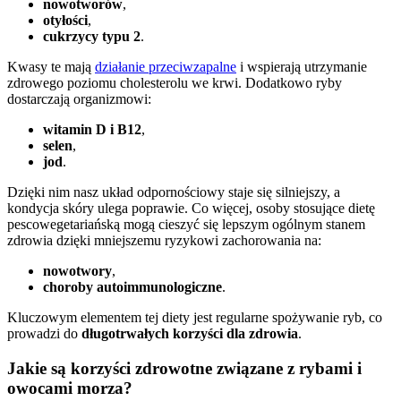
nowotworów
,
otyłości
,
cukrzycy typu 2
.
Kwasy te mają
działanie przeciwzapalne
i wspierają utrzymanie
zdrowego poziomu cholesterolu we krwi. Dodatkowo ryby
dostarczają organizmowi:
witamin D i B12
,
selen
,
jod
.
Dzięki nim nasz układ odpornościowy staje się silniejszy, a
kondycja skóry ulega poprawie. Co więcej, osoby stosujące dietę
pescowegetariańską mogą cieszyć się lepszym ogólnym stanem
zdrowia dzięki mniejszemu ryzykowi zachorowania na:
nowotwory
,
choroby autoimmunologiczne
.
Kluczowym elementem tej diety jest regularne spożywanie ryb, co
prowadzi do
długotrwałych korzyści dla zdrowia
.
Jakie są korzyści zdrowotne związane z rybami i
owocami morza?