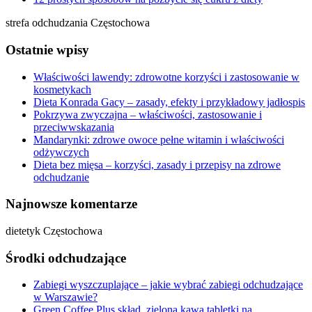
strefa odchudzania Częstochowa
Ostatnie wpisy
Właściwości lawendy: zdrowotne korzyści i zastosowanie w
kosmetykach
Dieta Konrada Gacy – zasady, efekty i przykładowy jadłospis
Pokrzywa zwyczajna – właściwości, zastosowanie i
przeciwwskazania
Mandarynki: zdrowe owoce pełne witamin i właściwości
odżywczych
Dieta bez mięsa – korzyści, zasady i przepisy na zdrowe
odchudzanie
Najnowsze komentarze
dietetyk Częstochowa
Środki odchudzające
Zabiegi wyszczuplające – jakie wybrać zabiegi odchudzające
w Warszawie?
Green Coffee Plus skład, zielona kawa tabletki na