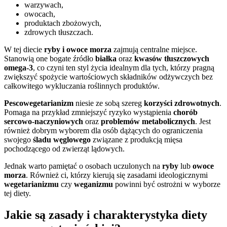
warzywach,
owocach,
produktach zbożowych,
zdrowych tłuszczach.
W tej diecie
ryby i owoce morza
zajmują centralne miejsce.
Stanowią one bogate źródło
białka
oraz
kwasów tłuszczowych
omega-3
, co czyni ten styl życia idealnym dla tych, którzy pragną
zwiększyć spożycie wartościowych składników odżywczych bez
całkowitego wykluczania roślinnych produktów.
Pescowegetarianizm
niesie ze sobą szereg
korzyści zdrowotnych
.
Pomaga na przykład zmniejszyć ryzyko wystąpienia
chorób
sercowo-naczyniowych
oraz
problemów metabolicznych
. Jest
również dobrym wyborem dla osób dążących do ograniczenia
swojego
śladu węglowego
związane z produkcją mięsa
pochodzącego od zwierząt lądowych.
Jednak warto pamiętać o osobach uczulonych na
ryby
lub
owoce
morza
. Również ci, którzy kierują się zasadami ideologicznymi
wegetarianizmu
czy
weganizmu
powinni być ostrożni w wyborze
tej diety.
Jakie są zasady i charakterystyka diety