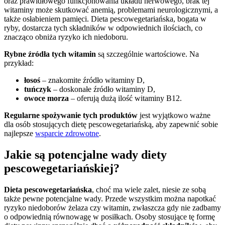
oraz prawidłowego funkcjonowania układu nerwowego, brak tej
witaminy może skutkować anemią, problemami neurologicznymi, a
także osłabieniem pamięci. Dieta pescowegetariańska, bogata w
ryby, dostarcza tych składników w odpowiednich ilościach, co
znacząco obniża ryzyko ich niedoboru.
Rybne źródła tych witamin
są szczególnie wartościowe. Na
przykład:
łosoś
– znakomite źródło witaminy D,
tuńczyk
– doskonałe źródło witaminy D,
owoce morza
– oferują dużą ilość witaminy B12.
Regularne spożywanie tych produktów
jest wyjątkowo ważne
dla osób stosujących dietę pescowegetariańską, aby zapewnić sobie
najlepsze
wsparcie zdrowotne
.
Jakie są potencjalne wady diety
pescowegetariańskiej?
Dieta pescowegetariańska
, choć ma wiele zalet, niesie ze sobą
także pewne potencjalne wady. Przede wszystkim można napotkać
ryzyko niedoborów żelaza czy witamin, zwłaszcza gdy nie zadbamy
o odpowiednią równowagę w posiłkach. Osoby stosujące tę formę