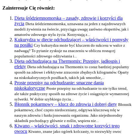
Zainteresuje Cię również:
Dieta śródziemnomorska – zasady, zdrowie i korzyści dla
życia
Dieta śródziemnomorska, uznawana za jeden z najzdrowszych
modeli żywienia na świecie, przyciąga uwagę zarówno ekspertów, jak i
amatorów zdrowego stylu życia. Korzystają z...
Kukurydza w diecie odchudzającej – właściwości i pomysły
na posiłki
Czy kukurydza może być kluczem do sukcesu w walce z
nadwagą? To pytanie zyskuje na znaczeniu w obliczu rosnącej
popularności zdrowego odżywiania i...
Dieta odchudzająca na Thermomix: Przepisy, jadłospis i
efekty
Dieta odchudzająca na Thermomix to coraz bardziej popularny
sposób na zdrowe i efektywne zrzucenie zbędnych kilogramów. Oparty
na niskokalorycznych posiłkach, takich jak smoothie,...
Proste przepisy na odchudzanie: smaczne dania
niskokaloryczne
Proste przepisy na odchudzanie to nie tylko trend,
ale także praktyczny sposób na zdrowe życie i osiągnięcie wymarzonej
sylwetki. W dobie szybkiego życia...
Błonnik pokarmowy – klucz do zdrowia i dobrej diety
Błonnik
pokarmowy, choć często niedoceniany, odgrywa kluczową rolę w
naszym zdrowiu i funkcjonowaniu organizmu. Jako niejednorodny
składnik pochodzący głównie z roślin, wspiera nie...
Kiwano – właściwości, smak i zdrowotne korzyści tego
owocu
Kiwano, znane jako ogórek kolczasty, to niezwykły owoc