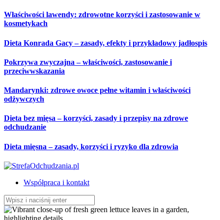
Przeskocz
Właściwości lawendy: zdrowotne korzyści i zastosowanie w
do
kosmetykach
treści
Dieta Konrada Gacy – zasady, efekty i przykładowy jadłospis
Pokrzywa zwyczajna – właściwości, zastosowanie i
przeciwwskazania
Mandarynki: zdrowe owoce pełne witamin i właściwości
odżywczych
Dieta bez mięsa – korzyści, zasady i przepisy na zdrowe
odchudzanie
Dieta mięsna – zasady, korzyści i ryzyko dla zdrowia
Współpraca i kontakt
Szukaj: