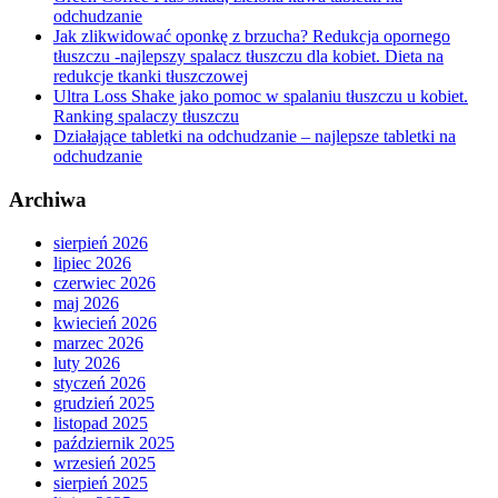
odchudzanie
Jak zlikwidować oponkę z brzucha? Redukcja opornego
tłuszczu -najlepszy spalacz tłuszczu dla kobiet. Dieta na
redukcje tkanki tłuszczowej
Ultra Loss Shake jako pomoc w spalaniu tłuszczu u kobiet.
Ranking spalaczy tłuszczu
Działające tabletki na odchudzanie – najlepsze tabletki na
odchudzanie
Archiwa
sierpień 2026
lipiec 2026
czerwiec 2026
maj 2026
kwiecień 2026
marzec 2026
luty 2026
styczeń 2026
grudzień 2025
listopad 2025
październik 2025
wrzesień 2025
sierpień 2025