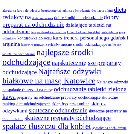
dieta
alergia na farby do włosów
bezpieczne tabletki na odchudzanie
depilacja bikini
redukcyjna
dobry
dobre środki na odchudzanie
dieta Warszawa
preparat na odchudzanie
działające tabletki na
odchudzanie
fryzjer damski kostuchna
Green Coffee Plus skład
joga gdynia
joga
kurs trenera personalnego gdańsk
l
konturówka do oczu
trójmiasto
arginina
mocne środki odchudzające
laserowe usuwanie żylaków
najlepsze
najlepsze środki
tabletki na odchudzanie
odchudzające
najskuteczniejsze preparaty
Najtańsze odżywki
odchudzające
białkowe na masę Katowice
Najtańsze odżywki
odchudzanie tabletki zielona
na spalanie tłuszczu i na masę
kawa
preparaty na odchudzanie
preparaty odchudzające skuteczne
sklep z
ranking diet odchudzających
sklep fryzjerski online
skuteczne odchudzanie
odżywkami
skuteczne preparaty na
skuteczne preparaty odchudzające
odchudzanie
spalacz tłuszczu dla kobiet
sposoby na odchudzanie