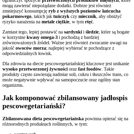
ograniczyć spożycie
przetworzonych produktów mięsnych
, które
mogą zawierać niepożądane dodatki. Dobrze jest również
zmniejszyć konsumpcję
ryb z wyższych poziomów łańcucha
pokarmowego
, takich jak
tuńczyk
czy
miecznik
, aby obniżyć
ryzyko narażenia na
metale ciężkie
, w tym
rtęć
.
Zamiast tego, lepiej postawić na
sardynki
i
śledzie
, które są bogate
w korzystne
kwasy omega-3
i pochodzą z bardziej
zrównoważonych źródeł. Ważne jest również zwracanie uwagi na
jakość
owoców morza
; najlepiej wybierać te pochodzące z
odpowiedzialnych łowisk.
Dla zdrowia na diecie pescowegetariańskiej kluczowe jest unikanie
wysoko przetworzonej żywności
oraz
fast foodów
. Takie
produkty często zawierają nadmiar soli, cukru i tłuszczów trans, co
może negatywnie wpływać na samopoczucie oraz ogólny stan
organizmu.
Jak komponować zbilansowany jadłospis
pescowegetariański?
Zbilansowana dieta pescowegetariańska
powinna opierać się na
różnorodnych produktach roślinnych, w tym: