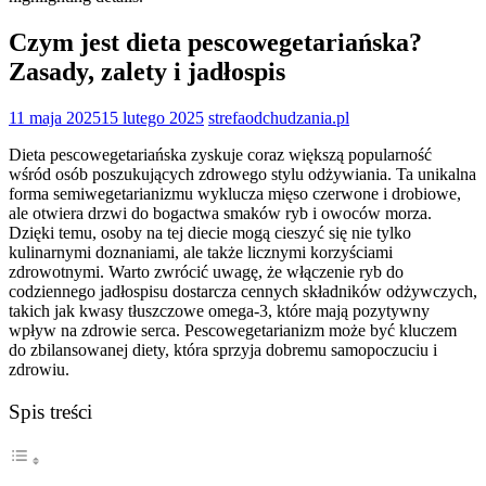
Czym jest dieta pescowegetariańska?
Zasady, zalety i jadłospis
11 maja 2025
15 lutego 2025
strefaodchudzania.pl
Dieta pescowegetariańska zyskuje coraz większą popularność
wśród osób poszukujących zdrowego stylu odżywiania. Ta unikalna
forma semiwegetarianizmu wyklucza mięso czerwone i drobiowe,
ale otwiera drzwi do bogactwa smaków ryb i owoców morza.
Dzięki temu, osoby na tej diecie mogą cieszyć się nie tylko
kulinarnymi doznaniami, ale także licznymi korzyściami
zdrowotnymi. Warto zwrócić uwagę, że włączenie ryb do
codziennego jadłospisu dostarcza cennych składników odżywczych,
takich jak kwasy tłuszczowe omega-3, które mają pozytywny
wpływ na zdrowie serca. Pescowegetarianizm może być kluczem
do zbilansowanej diety, która sprzyja dobremu samopoczuciu i
zdrowiu.
Spis treści