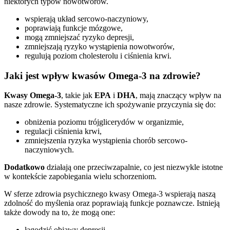
niektórych typów nowotworów.
wspierają układ sercowo-naczyniowy,
poprawiają funkcje mózgowe,
mogą zmniejszać ryzyko depresji,
zmniejszają ryzyko wystąpienia nowotworów,
regulują poziom cholesterolu i ciśnienia krwi.
Jaki jest wpływ kwasów Omega-3 na zdrowie?
Kwasy Omega-3
, takie jak
EPA
i
DHA
, mają znaczący wpływ na
nasze zdrowie. Systematyczne ich spożywanie przyczynia się do:
obniżenia poziomu trójglicerydów w organizmie,
regulacji ciśnienia krwi,
zmniejszenia ryzyka wystąpienia chorób sercowo-
naczyniowych.
Dodatkowo
działają one przeciwzapalnie, co jest niezwykle istotne
w kontekście zapobiegania wielu schorzeniom.
W sferze zdrowia psychicznego kwasy Omega-3 wspierają naszą
zdolność do myślenia oraz poprawiają funkcje poznawcze. Istnieją
także dowody na to, że mogą one:
łagodzić objawy depresji,