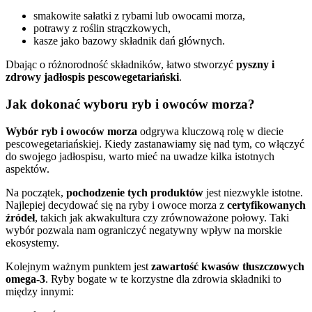
smakowite sałatki z rybami lub owocami morza,
potrawy z roślin strączkowych,
kasze jako bazowy składnik dań głównych.
Dbając o różnorodność składników, łatwo stworzyć
pyszny i
zdrowy jadłospis pescowegetariański
.
Jak dokonać wyboru ryb i owoców morza?
Wybór ryb i owoców morza
odgrywa kluczową rolę w diecie
pescowegetariańskiej. Kiedy zastanawiamy się nad tym, co włączyć
do swojego jadłospisu, warto mieć na uwadze kilka istotnych
aspektów.
Na początek,
pochodzenie tych produktów
jest niezwykle istotne.
Najlepiej decydować się na ryby i owoce morza z
certyfikowanych
źródeł
, takich jak akwakultura czy zrównoważone połowy. Taki
wybór pozwala nam ograniczyć negatywny wpływ na morskie
ekosystemy.
Kolejnym ważnym punktem jest
zawartość kwasów tłuszczowych
omega-3
. Ryby bogate w te korzystne dla zdrowia składniki to
między innymi: