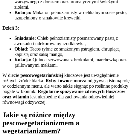
warzywnego z dorszem oraz aromatycznymi świeżymi
ziołami,
Kolacja:
Makaron pełnoziarnisty w delikatnym sosie pesto,
uzupełniony o smakowite krewetki.
Dzień 3:
Śniadanie:
Chleb pełnoziarnisty posmarowany pastą z
awokado i udekorowany rzodkiewką,
Obiad:
Tacos rybne ze smażonym pstrągiem, chrupiącą
kapustą oraz salsą mango,
Kolacja:
Quinoa serwowana z brokułami, marchewką oraz
grillowanymi małżami.
W diecie
pescowegetariańskiej
kluczowe jest uwzględnienie
różnych źródeł białka.
Ryby i owoce morza
odgrywają istotną rolę
w codziennym menu, ale warto także sięgnąć po roślinne produkty
bogate w błonnik.
Regularne spożywanie zdrowych tłuszczów
oraz witamin
jest niezbędne dla zachowania odpowiedniej
równowagi odżywczej.
Jakie są różnice między
pescowegetarianizmem a
wegetarianizmem?