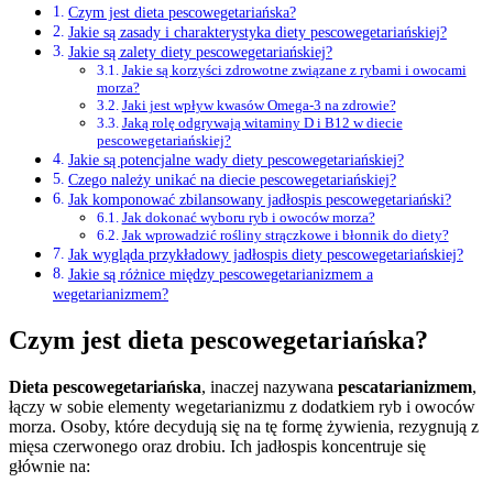
Czym jest dieta pescowegetariańska?
Jakie są zasady i charakterystyka diety pescowegetariańskiej?
Jakie są zalety diety pescowegetariańskiej?
Jakie są korzyści zdrowotne związane z rybami i owocami
morza?
Jaki jest wpływ kwasów Omega-3 na zdrowie?
Jaką rolę odgrywają witaminy D i B12 w diecie
pescowegetariańskiej?
Jakie są potencjalne wady diety pescowegetariańskiej?
Czego należy unikać na diecie pescowegetariańskiej?
Jak komponować zbilansowany jadłospis pescowegetariański?
Jak dokonać wyboru ryb i owoców morza?
Jak wprowadzić rośliny strączkowe i błonnik do diety?
Jak wygląda przykładowy jadłospis diety pescowegetariańskiej?
Jakie są różnice między pescowegetarianizmem a
wegetarianizmem?
Czym jest dieta pescowegetariańska?
Dieta pescowegetariańska
, inaczej nazywana
pescatarianizmem
,
łączy w sobie elementy wegetarianizmu z dodatkiem ryb i owoców
morza. Osoby, które decydują się na tę formę żywienia, rezygnują z
mięsa czerwonego oraz drobiu. Ich jadłospis koncentruje się
głównie na: