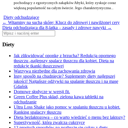
pochodzący z egzotycznych zakątków Afryki, który zyskuje coraz
większą popularność na całym świecie. Jego charakterystyczna...
Diety odchudzające
Zobacz
←
Witaminy na suchą skórę: Klucz do zdrowej i nawilżonej cery
Dieta odchudzająca dla 8-latka – zasady i zdrowe nawyki
→
wpisy
Szukaj:
Diety
Jak zlikwidować oponkę z brzucha? Redukcja opornego
tłuszczu -najlepszy spalacz tłuszczu dla kobiet. Dieta na
redukcje tkanki tłuszczowej
Warzywa niezbędne dla zachowania zdrowia
Inny sposób na chudnięcie? Suplementy diety najlepszej
jakości! Najtańsze odżywki na spalanie tłuszczu i na masę
Gdańsk
Domowe słodycze w wersji fit.
Green Coffee Plus skład, zielona kawa tabletki na
odchudzanie
Ultra Loss Shake jako pomoc w spalaniu tłuszczu u kobiet.
Ranking spalaczy tłuszczu
Dieta bezlaktozowa – co warto wiedzieć o menu bez laktozy?
Superżywność, która zwalcza cukrzycę
12 prostych sposobów na pozbycie się cukru z diety