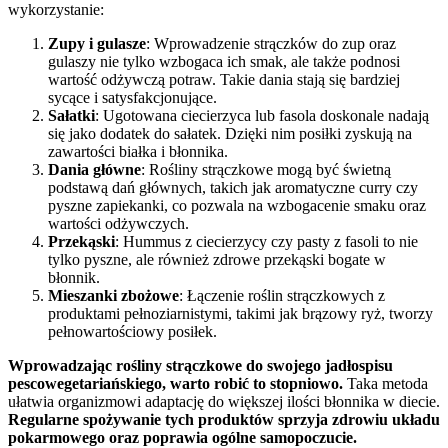
wykorzystanie:
Zupy i gulasze
: Wprowadzenie strączków do zup oraz
gulaszy nie tylko wzbogaca ich smak, ale także podnosi
wartość odżywczą potraw. Takie dania stają się bardziej
sycące i satysfakcjonujące.
Sałatki
: Ugotowana ciecierzyca lub fasola doskonale nadają
się jako dodatek do sałatek. Dzięki nim posiłki zyskują na
zawartości białka i błonnika.
Dania główne
: Rośliny strączkowe mogą być świetną
podstawą dań głównych, takich jak aromatyczne curry czy
pyszne zapiekanki, co pozwala na wzbogacenie smaku oraz
wartości odżywczych.
Przekąski
: Hummus z ciecierzycy czy pasty z fasoli to nie
tylko pyszne, ale również zdrowe przekąski bogate w
błonnik.
Mieszanki zbożowe
: Łączenie roślin strączkowych z
produktami pełnoziarnistymi, takimi jak brązowy ryż, tworzy
pełnowartościowy posiłek.
Wprowadzając rośliny strączkowe do swojego jadłospisu
pescowegetariańskiego, warto robić to stopniowo.
Taka metoda
ułatwia organizmowi adaptację do większej ilości błonnika w diecie.
Regularne spożywanie tych produktów sprzyja zdrowiu układu
pokarmowego oraz poprawia ogólne samopoczucie.