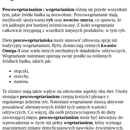
Pescowegetarianizm
i
wegetarianizm
różnią się przede wszystkim
tym, jakie źródła białka są dozwolone. Pescowegetarianie mają
możliwość spożywania
ryb
oraz
owoców morza
, co sprawia, że
ich jadłospis jest bardziej zróżnicowany. Z kolei wegetarianie
całkowicie rezygnują z wszelkich mięsnych produktów, w tym ryb.
Dieta
pescowegetariańska
może stanowić zdrowszą opcję niż
tradycyjny wegetarianizm. Ryby dostarczają cennych
kwasów
Omega-3
oraz wielu innych niezbędnych składników odżywczych.
Wegetarianie natomiast opierają swoje posiłki na roślinnych
źródłach białka, takich jak:
strączki,
orzechy,
nasiona.
Te różnice mają także wpływ na zdrowotne aspekty obu diet. Osoby
stosujące
pescowegetarianizm
czerpią korzyści płynące z
regularnego jedzenia ryb. Natomiast wegetarianie muszą aktywnie
poszukiwać alternatywnych źródeł tych samych wartości
odżywczych. Co więcej, dla osób przyzwyczajonych do diety
zawierającej mięso,
pescowegetarianizm
może być łatwiejszy do
wprowadzenia w życie niż pełny
wegetarianizm
, który wymaga
znaczniejszej zmiany dotychczasowych nawyków żywieniowych.