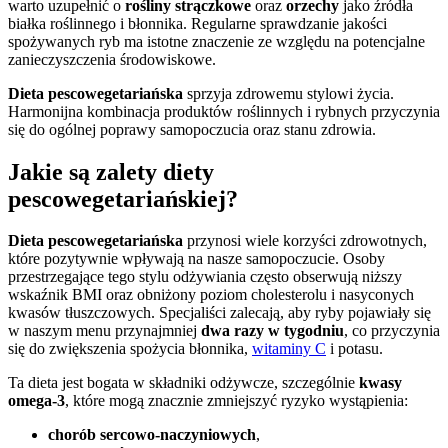
warto uzupełnić o
rośliny strączkowe
oraz
orzechy
jako źródła
białka roślinnego i błonnika. Regularne sprawdzanie jakości
spożywanych ryb ma istotne znaczenie ze względu na potencjalne
zanieczyszczenia środowiskowe.
Dieta pescowegetariańska
sprzyja zdrowemu stylowi życia.
Harmonijna kombinacja produktów roślinnych i rybnych przyczynia
się do ogólnej poprawy samopoczucia oraz stanu zdrowia.
Jakie są zalety diety
pescowegetariańskiej?
Dieta pescowegetariańska
przynosi wiele korzyści zdrowotnych,
które pozytywnie wpływają na nasze samopoczucie. Osoby
przestrzegające tego stylu odżywiania często obserwują niższy
wskaźnik BMI oraz obniżony poziom cholesterolu i nasyconych
kwasów tłuszczowych. Specjaliści zalecają, aby ryby pojawiały się
w naszym menu przynajmniej
dwa razy w tygodniu
, co przyczynia
się do zwiększenia spożycia błonnika,
witaminy C
i potasu.
Ta dieta jest bogata w składniki odżywcze, szczególnie
kwasy
omega-3
, które mogą znacznie zmniejszyć ryzyko wystąpienia:
chorób sercowo-naczyniowych
,