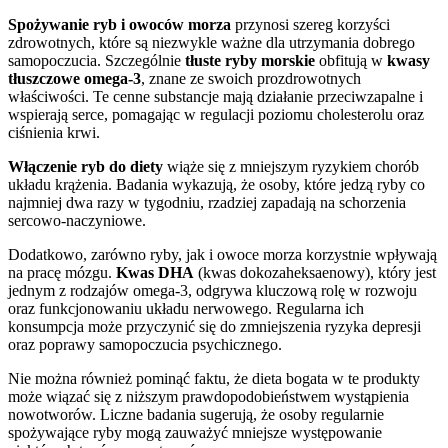
Spożywanie ryb i owoców morza
przynosi szereg korzyści
zdrowotnych, które są niezwykle ważne dla utrzymania dobrego
samopoczucia. Szczególnie
tłuste ryby morskie
obfitują w
kwasy
tłuszczowe omega-3
, znane ze swoich prozdrowotnych
właściwości. Te cenne substancje mają działanie przeciwzapalne i
wspierają serce, pomagając w regulacji poziomu cholesterolu oraz
ciśnienia krwi.
Włączenie ryb do diety
wiąże się z mniejszym ryzykiem chorób
układu krążenia. Badania wykazują, że osoby, które jedzą ryby co
najmniej dwa razy w tygodniu, rzadziej zapadają na schorzenia
sercowo-naczyniowe.
Dodatkowo, zarówno ryby, jak i owoce morza korzystnie wpływają
na pracę mózgu.
Kwas DHA
(kwas dokozaheksaenowy), który jest
jednym z rodzajów omega-3, odgrywa kluczową rolę w rozwoju
oraz funkcjonowaniu układu nerwowego. Regularna ich
konsumpcja może przyczynić się do zmniejszenia ryzyka depresji
oraz poprawy samopoczucia psychicznego.
Nie można również pominąć faktu, że dieta bogata w te produkty
może wiązać się z niższym prawdopodobieństwem wystąpienia
nowotworów. Liczne badania sugerują, że osoby regularnie
spożywające ryby mogą zauważyć mniejsze występowanie