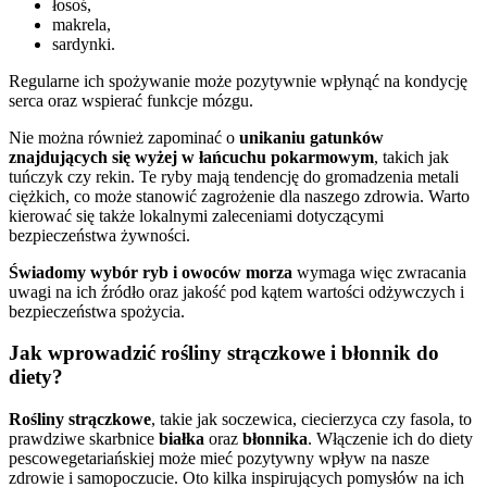
łosoś,
makrela,
sardynki.
Regularne ich spożywanie może pozytywnie wpłynąć na kondycję
serca oraz wspierać funkcje mózgu.
Nie można również zapominać o
unikaniu gatunków
znajdujących się wyżej w łańcuchu pokarmowym
, takich jak
tuńczyk czy rekin. Te ryby mają tendencję do gromadzenia metali
ciężkich, co może stanowić zagrożenie dla naszego zdrowia. Warto
kierować się także lokalnymi zaleceniami dotyczącymi
bezpieczeństwa żywności.
Świadomy wybór ryb i owoców morza
wymaga więc zwracania
uwagi na ich źródło oraz jakość pod kątem wartości odżywczych i
bezpieczeństwa spożycia.
Jak wprowadzić rośliny strączkowe i błonnik do
diety?
Rośliny strączkowe
, takie jak soczewica, ciecierzyca czy fasola, to
prawdziwe skarbnice
białka
oraz
błonnika
. Włączenie ich do diety
pescowegetariańskiej może mieć pozytywny wpływ na nasze
zdrowie i samopoczucie. Oto kilka inspirujących pomysłów na ich