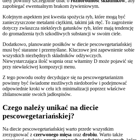
diety powinny szczególnie dbać o
różnorodność składników
, aby
zapobiegać ewentualnym brakom żywieniowym.
Kolejnym aspektem jest kwestia spożycia ryb, które mogą być
zanieczyszczone metalami ciężkimi, takimi jak rtęć. To zagrożenie
dotyczy zwłaszcza niektórych gatunków ryb, które mają tendencję
do gromadzenia tych szkodliwych substancji w swoim ciele.
Dodatkowo, planowanie posiłków w diecie pescowegetariańskiej
musi być staranne i przemyślane. Kluczowe jest zapewnienie sobie
wszystkich niezbędnych składników odżywczych.
Niewystarczająca ilość wapnia oraz witaminy D może pojawić się
przy niewłaściwej kompozycji menu.
Z tego powodu osoby decydujące się na pescowegetarianizm
powinny być świadome możliwych niedoborów i podejmować
odpowiednie kroki w celu ich minimalizacji poprzez właściwe
zbilansowanie swoich jadłospisów.
Czego należy unikać na diecie
pescowegetariańskiej?
Na diecie pescowegetariańskiej warto przede wszystkim
zrezygnować z
czerwonego mięsa
oraz
drobiu
. Warto także