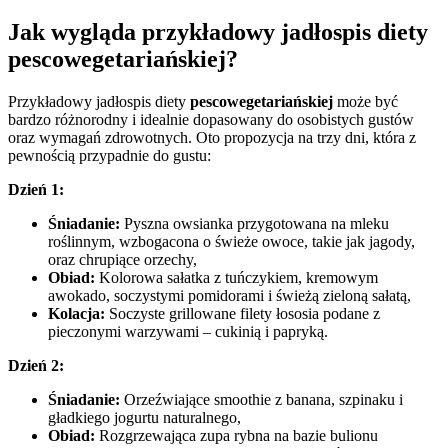
Jak wygląda przykładowy jadłospis diety
pescowegetariańskiej?
Przykładowy jadłospis diety
pescowegetariańskiej
może być
bardzo różnorodny i idealnie dopasowany do osobistych gustów
oraz wymagań zdrowotnych. Oto propozycja na trzy dni, która z
pewnością przypadnie do gustu:
Dzień 1:
Śniadanie:
Pyszna owsianka przygotowana na mleku
roślinnym, wzbogacona o świeże owoce, takie jak jagody,
oraz chrupiące orzechy,
Obiad:
Kolorowa sałatka z tuńczykiem, kremowym
awokado, soczystymi pomidorami i świeżą zieloną sałatą,
Kolacja:
Soczyste grillowane filety łososia podane z
pieczonymi warzywami – cukinią i papryką.
Dzień 2:
Śniadanie:
Orzeźwiające smoothie z banana, szpinaku i
gładkiego jogurtu naturalnego,
Obiad:
Rozgrzewająca zupa rybna na bazie bulionu