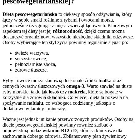
pescowegetariańskiej?
Dieta pescowegetariańska
to ciekawy sposób odżywiania, który
łączy w sobie smaki roślinne z rybami i owocami morza,
jednocześnie rezygnując z mięsa zwierząt lądowych. Kluczowym
aspektem tej diety jest jej
różnorodność
, dzięki czemu można
dostarczyć organizmowi wszystkie niezbędne składniki odżywcze.
Osoby wybierające ten styl życia powinny regularnie sięgać po:
świeże warzywa,
soczyste owoce,
pełnoziarniste zboża,
zdrowe tłuszcze.
Ryby i owoce morza stanowią doskonałe źródło
białka
oraz
cennych kwasów tłuszczowych
omega-3
. Warto stawiać na tłuste
ryby morskie, takie jak
łosoś
czy
makrela
, które są bogate w
korzystne dla zdrowia składniki. Co więcej, dieta ta pozwala na
spożywanie
nabiału
, co wzbogaca codzienny jadłospis o
dodatkowe witaminy i minerały.
Ważne jest jednak unikanie przetworzonych produktów. Osoby na
diecie pescowegetariańskiej powinny również zadbać o
odpowiednią podaż
witamin B12
i
D
, które są kluczowe dla
zachowania dobrego zdrowia. Zbilansowany plan żywieniowy