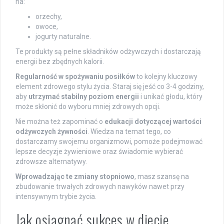
na:
orzechy,
owoce,
jogurty naturalne.
Te produkty są pełne składników odżywczych i dostarczają
energii bez zbędnych kalorii.
Regularność w spożywaniu posiłków
to kolejny kluczowy
element zdrowego stylu życia. Staraj się jeść co 3-4 godziny,
aby
utrzymać stabilny poziom energii
i unikać głodu, który
może skłonić do wyboru mniej zdrowych opcji.
Nie można też zapominać o
edukacji dotyczącej wartości
odżywczych żywności
. Wiedza na temat tego, co
dostarczamy swojemu organizmowi, pomoże podejmować
lepsze decyzje żywieniowe oraz świadomie wybierać
zdrowsze alternatywy.
Wprowadzając te zmiany stopniowo
, masz szansę na
zbudowanie trwałych zdrowych nawyków nawet przy
intensywnym trybie życia.
Jak osiągnąć sukces w diecie