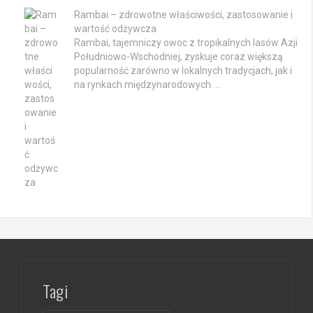
Rambai – zdrowotne właściwości, zastosowanie i
wartość odżywcza
Rambai, tajemniczy owoc z tropikalnych lasów Azji
Południowo-Wschodniej, zyskuje coraz większą
popularność zarówno w lokalnych tradycjach, jak i
na rynkach międzynarodowych. …
Tagi