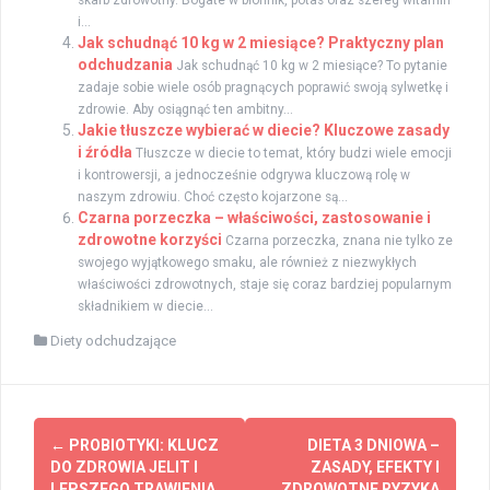
i...
Jak schudnąć 10 kg w 2 miesiące? Praktyczny plan
odchudzania
Jak schudnąć 10 kg w 2 miesiące? To pytanie
zadaje sobie wiele osób pragnących poprawić swoją sylwetkę i
zdrowie. Aby osiągnąć ten ambitny...
Jakie tłuszcze wybierać w diecie? Kluczowe zasady
i źródła
Tłuszcze w diecie to temat, który budzi wiele emocji
i kontrowersji, a jednocześnie odgrywa kluczową rolę w
naszym zdrowiu. Choć często kojarzone są...
Czarna porzeczka – właściwości, zastosowanie i
zdrowotne korzyści
Czarna porzeczka, znana nie tylko ze
swojego wyjątkowego smaku, ale również z niezwykłych
właściwości zdrowotnych, staje się coraz bardziej popularnym
składnikiem w diecie...
Diety odchudzające
Zobacz
←
PROBIOTYKI: KLUCZ
DIETA 3 DNIOWA –
wpisy
DO ZDROWIA JELIT I
ZASADY, EFEKTY I
LEPSZEGO TRAWIENIA
ZDROWOTNE RYZYKA