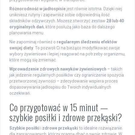
Różnorodność w jadłospisie
jest równie istotna. Dzięki niej
unikniesz rutyny i zapewnisz sobie odpowiednią ilość
składników odżywczych. Możesz stworzyć zestaw
28 lub 40
oryginalnych dań
, które posłużą jako baza do dalszego
planowania menu.
Nie zapominaj również o
regularnym śledzeniu efektów
swojej diety
. To pozwoli Ci na bieżąco modyfikować swoje
wybory żywieniowe i lepiej reagować na potrzeby organizmu,
które mogą się zmieniać.
Wprowadzenie zdrowych nawyków żywieniowych
– takich
jak jedzenie regularnych posiłków czy ograniczenie spożycia
przetworzonej żywności – zdecydowanie wspiera proces
dopasowywania jadłospisu do Twoich indywidualnych
oczekiwań.
Co przygotować w 15 minut —
szybkie posiłki i zdrowe przekąski?
Szybkie posiłki
i
zdrowe przekąski
to idealne rozwiązanie
dla zapracowanych, którzy pragną dbać o swoje zdrowie. W