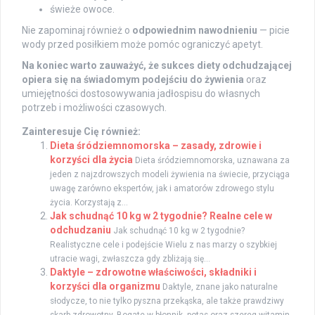
świeże owoce.
Nie zapominaj również o
odpowiednim nawodnieniu
— picie
wody przed posiłkiem może pomóc ograniczyć apetyt.
Na koniec warto zauważyć, że sukces diety odchudzającej
opiera się na świadomym podejściu do żywienia
oraz
umiejętności dostosowywania jadłospisu do własnych
potrzeb i możliwości czasowych.
Zainteresuje Cię również:
Dieta śródziemnomorska – zasady, zdrowie i
korzyści dla życia
Dieta śródziemnomorska, uznawana za
jeden z najzdrowszych modeli żywienia na świecie, przyciąga
uwagę zarówno ekspertów, jak i amatorów zdrowego stylu
życia. Korzystają z...
Jak schudnąć 10 kg w 2 tygodnie? Realne cele w
odchudzaniu
Jak schudnąć 10 kg w 2 tygodnie?
Realistyczne cele i podejście Wielu z nas marzy o szybkiej
utracie wagi, zwłaszcza gdy zbliżają się...
Daktyle – zdrowotne właściwości, składniki i
korzyści dla organizmu
Daktyle, znane jako naturalne
słodycze, to nie tylko pyszna przekąska, ale także prawdziwy
skarb zdrowotny. Bogate w błonnik, potas oraz szereg witamin