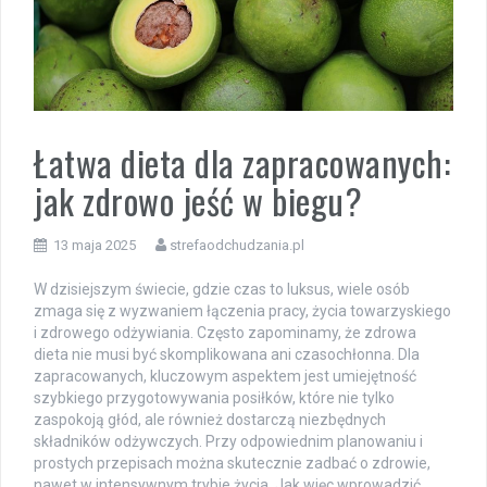
Łatwa dieta dla zapracowanych:
jak zdrowo jeść w biegu?
13 maja 2025
strefaodchudzania.pl
W dzisiejszym świecie, gdzie czas to luksus, wiele osób
zmaga się z wyzwaniem łączenia pracy, życia towarzyskiego
i zdrowego odżywiania. Często zapominamy, że zdrowa
dieta nie musi być skomplikowana ani czasochłonna. Dla
zapracowanych, kluczowym aspektem jest umiejętność
szybkiego przygotowywania posiłków, które nie tylko
zaspokoją głód, ale również dostarczą niezbędnych
składników odżywczych. Przy odpowiednim planowaniu i
prostych przepisach można skutecznie zadbać o zdrowie,
nawet w intensywnym trybie życia. Jak więc wprowadzić