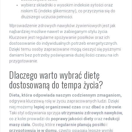
wybierz składniki o wysokim indeksie sytości oraz
niskim IG (indeks glikemiczny), co przyczynia się do
dłuższego uczucia pełności.
Wprowadzenie zdrowych nawyków żywieniowych jest jak
najbardziej możliwe nawet w zabieganym stylu życia.
Kluczowe jest regularne spożywanie posiłków oraz ich
dostosowanie do indywidualnych potrzeb energetycznych.
Dzięki temu osoby zapracowane mogą cieszyć się pysznymi
daniami bez potrzeby poświęcania dużej ilości czasu na ich
przygotowanie.
Dlaczego warto wybrać dietę
dostosowaną do tempa życia?
Dieta, która odpowiada naszym codziennym zmaganiom,
odgrywa kluczową rolę w życiu zapracowanych ludzi. Dzięki
niej możemy
lepiej organizować czas
oraz
dbać o zdrowie
.
Taki styl odżywiania sprzyja
utrzymaniu zdrowych nawyków,
co z kolei prowadzi do
poprawy jakości diety
oraz
redukcji
masy ciała.
Osoby, które
regularnie planują posiłki
i
przygotowują je w domu,
często osiągają lepsze wyniki