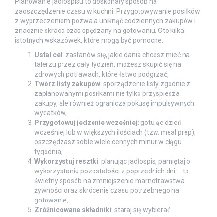
Planowanie jadłospisu to doskonały sposób na
zaoszczędzenie czasu w kuchni. Przygotowywanie posiłków
z wyprzedzeniem pozwala uniknąć codziennych zakupów i
znacznie skraca czas spędzany na gotowaniu. Oto kilka
istotnych wskazówek, które mogą być pomocne:
Ustal cel
: zastanów się, jakie dania chcesz mieć na
talerzu przez cały tydzień, możesz skupić się na
zdrowych potrawach, które łatwo podgrzać,
Twórz listy zakupów
: sporządzenie listy zgodnie z
zaplanowanymi posiłkami nie tylko przyspiesza
zakupy, ale również ogranicza pokusę impulsywnych
wydatków,
Przygotowuj jedzenie wcześniej
: gotując dzień
wcześniej lub w większych ilościach (tzw. meal prep),
oszczędzasz sobie wiele cennych minut w ciągu
tygodnia,
Wykorzystuj resztki
: planując jadłospis, pamiętaj o
wykorzystaniu pozostałości z poprzednich dni – to
świetny sposób na zmniejszenie marnotrawstwa
żywności oraz skrócenie czasu potrzebnego na
gotowanie,
Zróżnicowane składniki
: staraj się wybierać