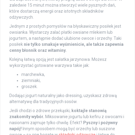
zaledwie 15 minut można stworzyć wiele pysznych dań,
które dostarczą energii oraz istotnych składników
odżywczych.
Jednym z prostych pomysłów na błyskawiczny posiłek jest
owsianka. Wystarczy zalać płatki owsiane mlekiem lub
jogurtem, a następnie dodać ulubione owoce i orzechy. Taki
posiłek
nie tylko smakuje wyśmienicie, ale także zapewnia
cenny błonnik oraz witaminy.
Kolejną łatwą opcją jest sałatka jarzynowa. Możesz
wykorzystać gotowane warzywa takie jak:
marchewka,
ziemniaki,
groszek.
Dodając jogurt naturalny jako dressing, uzyskasz zdrową
alternatywę dla tradycyjnych sosów.
Jeśli chodzi o zdrowe przekąski,
koktajle stanowią
znakomity wybór.
Miksowanie jogurtu lub kefiru z owocami i
nasionami zajmuje tylko chwilę. Efekt?
Pyszny i pożywny
napój!
Innym sposobem mogą być orzechy lub suszone
owoce – są one bogate w
składniki odżywcze
i łatwe do