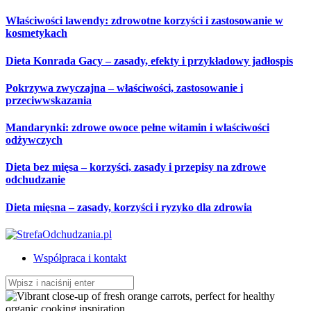
Przeskocz
Właściwości lawendy: zdrowotne korzyści i zastosowanie w
do
kosmetykach
treści
Dieta Konrada Gacy – zasady, efekty i przykładowy jadłospis
Pokrzywa zwyczajna – właściwości, zastosowanie i
przeciwwskazania
Mandarynki: zdrowe owoce pełne witamin i właściwości
odżywczych
Dieta bez mięsa – korzyści, zasady i przepisy na zdrowe
odchudzanie
Dieta mięsna – zasady, korzyści i ryzyko dla zdrowia
Współpraca i kontakt
Szukaj: