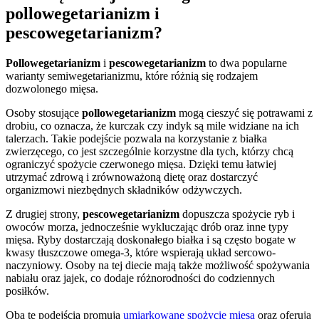
pollowegetarianizm i
pescowegetarianizm?
Pollowegetarianizm
i
pescowegetarianizm
to dwa popularne
warianty semiwegetarianizmu, które różnią się rodzajem
dozwolonego mięsa.
Osoby stosujące
pollowegetarianizm
mogą cieszyć się potrawami z
drobiu, co oznacza, że kurczak czy indyk są mile widziane na ich
talerzach. Takie podejście pozwala na korzystanie z białka
zwierzęcego, co jest szczególnie korzystne dla tych, którzy chcą
ograniczyć spożycie czerwonego mięsa. Dzięki temu łatwiej
utrzymać zdrową i zrównoważoną dietę oraz dostarczyć
organizmowi niezbędnych składników odżywczych.
Z drugiej strony,
pescowegetarianizm
dopuszcza spożycie ryb i
owoców morza, jednocześnie wykluczając drób oraz inne typy
mięsa. Ryby dostarczają doskonałego białka i są często bogate w
kwasy tłuszczowe omega-3, które wspierają układ sercowo-
naczyniowy. Osoby na tej diecie mają także możliwość spożywania
nabiału oraz jajek, co dodaje różnorodności do codziennych
posiłków.
Oba te podejścia promują
umiarkowane spożycie mięsa
oraz oferują