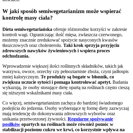
W jaki sposób semiwegetarianizm może wspierać
kontrolę masy ciała?
Dieta semiwegetariańska
oferuje różnorodne korzyści w zakresie
kontroli wagi. Ograniczając ilość mięsa, zwłaszcza czerwonego,
możemy znacznie zredukować spożycie nasyconych kwasów
tłuszczowych oraz cholesterolu.
Taki krok sprzyja przyjęciu
zdrowszych nawyków żywieniowych i wspiera proces
odchudzania.
Wprowadzenie większej ilości roślinnych składników, takich jak
warzywa, owoce, orzechy czy pełnoziarniste zboża, czyni jadłospis
mniej kalorycznym.
Te produkty są bogate w błonnik, co
zwiększa uczucie sytości i pomaga kontrolować apetyt.
Badania
wykazują, że osoby stosujące dietę opartą na roślinach często cieszą
się niższymi wskaźnikami masy ciała.
Co więcej, semiwegetarianizm zachęca do bardziej świadomego
podejścia do jedzenia. Osoby wybierające tę formę diety zazwyczaj
mają tendencję do dokonywania zdrowszych wyborów oraz
unikania przetworzonej żywności.
Regularne spożywanie
posiłków
opartych na roślinach może również pomóc w
stabilizacji poziomu cukru we krwi, co korzystnie wpływa na