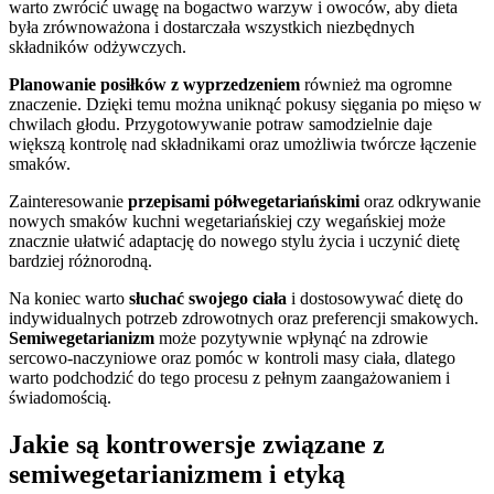
warto zwrócić uwagę na bogactwo warzyw i owoców, aby dieta
była zrównoważona i dostarczała wszystkich niezbędnych
składników odżywczych.
Planowanie posiłków z wyprzedzeniem
również ma ogromne
znaczenie. Dzięki temu można uniknąć pokusy sięgania po mięso w
chwilach głodu. Przygotowywanie potraw samodzielnie daje
większą kontrolę nad składnikami oraz umożliwia twórcze łączenie
smaków.
Zainteresowanie
przepisami półwegetariańskimi
oraz odkrywanie
nowych smaków kuchni wegetariańskiej czy wegańskiej może
znacznie ułatwić adaptację do nowego stylu życia i uczynić dietę
bardziej różnorodną.
Na koniec warto
słuchać swojego ciała
i dostosowywać dietę do
indywidualnych potrzeb zdrowotnych oraz preferencji smakowych.
Semiwegetarianizm
może pozytywnie wpłynąć na zdrowie
sercowo-naczyniowe oraz pomóc w kontroli masy ciała, dlatego
warto podchodzić do tego procesu z pełnym zaangażowaniem i
świadomością.
Jakie są kontrowersje związane z
semiwegetarianizmem i etyką