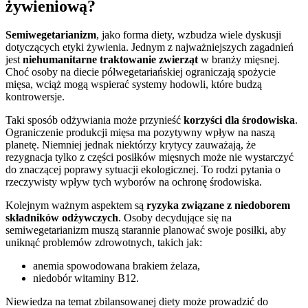
żywieniową?
Semiwegetarianizm
, jako forma diety, wzbudza wiele dyskusji
dotyczących etyki żywienia. Jednym z najważniejszych zagadnień
jest
niehumanitarne traktowanie zwierząt
w branży mięsnej.
Choć osoby na diecie półwegetariańskiej ograniczają spożycie
mięsa, wciąż mogą wspierać systemy hodowli, które budzą
kontrowersje.
Taki sposób odżywiania może przynieść
korzyści dla środowiska
.
Ograniczenie produkcji mięsa ma pozytywny wpływ na naszą
planetę. Niemniej jednak niektórzy krytycy zauważają, że
rezygnacja tylko z części posiłków mięsnych może nie wystarczyć
do znaczącej poprawy sytuacji ekologicznej. To rodzi pytania o
rzeczywisty wpływ tych wyborów na ochronę środowiska.
Kolejnym ważnym aspektem są
ryzyka związane z niedoborem
składników odżywczych
. Osoby decydujące się na
semiwegetarianizm muszą starannie planować swoje posiłki, aby
uniknąć problemów zdrowotnych, takich jak:
anemia spowodowana brakiem żelaza,
niedobór witaminy B12.
Niewiedza na temat zbilansowanej diety może prowadzić do