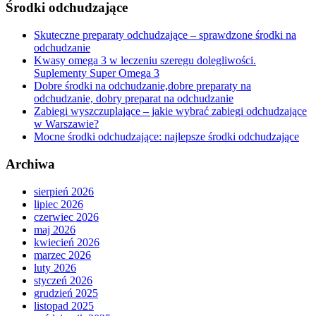
Środki odchudzające
Skuteczne preparaty odchudzające – sprawdzone środki na
odchudzanie
Kwasy omega 3 w leczeniu szeregu dolegliwości.
Suplementy Super Omega 3
Dobre środki na odchudzanie,dobre preparaty na
odchudzanie, dobry preparat na odchudzanie
Zabiegi wyszczuplające – jakie wybrać zabiegi odchudzające
w Warszawie?
Mocne środki odchudzające: najlepsze środki odchudzające
Archiwa
sierpień 2026
lipiec 2026
czerwiec 2026
maj 2026
kwiecień 2026
marzec 2026
luty 2026
styczeń 2026
grudzień 2025
listopad 2025