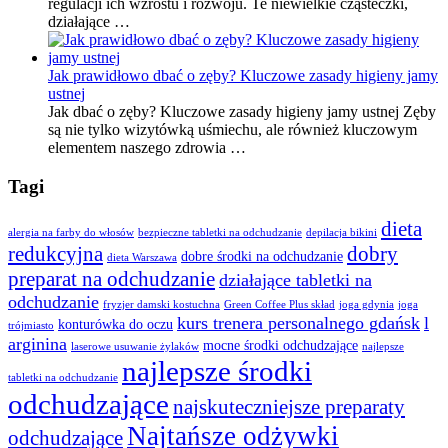
regulacji ich wzrostu i rozwoju. Te niewielkie cząsteczki,
działające …
Jak prawidłowo dbać o zęby? Kluczowe zasady higieny jamy
ustnej
Jak dbać o zęby? Kluczowe zasady higieny jamy ustnej Zęby
są nie tylko wizytówką uśmiechu, ale również kluczowym
elementem naszego zdrowia …
Tagi
dieta
alergia na farby do włosów
bezpieczne tabletki na odchudzanie
depilacja bikini
redukcyjna
dobry
dobre środki na odchudzanie
dieta Warszawa
preparat na odchudzanie
działające tabletki na
odchudzanie
fryzjer damski kostuchna
Green Coffee Plus skład
joga gdynia
joga
kurs trenera personalnego gdańsk
l
konturówka do oczu
trójmiasto
arginina
mocne środki odchudzające
laserowe usuwanie żylaków
najlepsze
najlepsze środki
tabletki na odchudzanie
odchudzające
najskuteczniejsze preparaty
Najtańsze odżywki
odchudzające