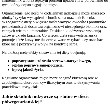
ciśnieniem krwi oraz lepszym profilem lipidowym w porównaniu do
tych, którzy często sięgają po mięso.
Ograniczenie jego ilości w codziennym jadłospisie może znacząco
obniżyć ryzyko wystąpienia chorób serca oraz nadciśnienia.
Wzbogacenie diety o większe ilości warzyw, owoców i produktów
pełnoziarnistych dostarcza organizmowi niezbędnego błonnika oraz
cennych witamin i minerałów. Te składniki odżywcze wspierają
zdrowie układu krążenia. Co więcej, dieta semiwegetariańska
promuje także korzystne tłuszcze zawarte w rybach czy orzechach,
które mają pozytywny wpływ na kondycję serca.
Na dłuższą metę efekty stosowania tej diety obejmują:
poprawę stanu zdrowia sercowo-naczyniowego,
ogólną poprawę samopoczucia,
lepszą jakość życia.
Regularne ograniczanie mięsa może odegrać kluczową rolę w
zapobieganiu chorobom cywilizacyjnym oraz w utrzymywaniu
prawidłowej masy ciała.
Jakie składniki odżywcze są istotne w diecie
półwegetariańskiej?