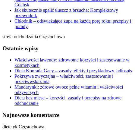
Gdańsk
Jak skutecznie spalić tłuszcz z brzucha: Kompleksowy
przewodnik
Chłodnik – odświeżająca zupa na każdą porę roku: przepisy i
porady
strefa odchudzania Częstochowa
Ostatnie wpisy
Właściwości lawendy: zdrowotne korzyści i zastosowanie w
kosmetykach
Dieta Konrada Gacy – zasady, efekty i przykładowy jadłospis
Pokrzywa zwyczajna – właściwości, zastosowanie i
przeciwwskazania
Mandarynki: zdrowe owoce pełne witamin i właściwości
odżywczych
Dieta bez mięsa – korzyści, zasady i przepisy na zdrowe
odchudzanie
Najnowsze komentarze
dietetyk Częstochowa