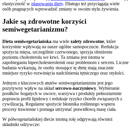
elastyczność w
planowaniu diety
. Dlatego też przyciągają wiele
osób pragnących wprowadzić zmiany w swoim stylu żywienia.
Jakie są zdrowotne korzyści
semiwegetarianizmu?
Dieta semiwegetariańska
ma wiele
zalety zdrowotne
, które
korzystnie wpływają na nasze ogólne samopoczucie. Redukcja
spożycia mięsa, szczególnie czerwonego, sprzyja obniżeniu
poziomu cholesterolu we krwi. Ta zmiana jest istotna w
zapobieganiu hipercholesterolemii oraz problemom z sercem. Liczne
badania wykazują, że osoby stosujące tę dietę mają znacznie
mniejsze ryzyko rozwinięcia nadciśnienia tętniczego oraz otyłości.
Jednym z kluczowych atutów semiwegetarianizmu jest jego
pozytywny wpływ na układ
sercowo-naczyniowy
. Wybieranie
posiłków bogatych w owoce, warzywa i produkty pełnoziarniste
poprawia profil lipidowy i redukuje ryzyko chorób związanych z
cywilizacją. Regularne spożycie błonnika roślinnego wspiera
procesy trawienne i pomaga utrzymać prawidłową masę ciała.
W półwegetariańskiej diecie istotną rolę odgrywają również
składniki odżywcze: