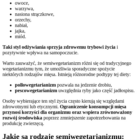
owoce,
warzywa,
nasiona strączkowe,
orzechy,
nabiał,
jajka,
miód.
Taki styl odżywiania sprzyja zdrowemu trybowi życia
i
pozytywnie wpływa na samopoczucie.
Warto zauważyć, że semiwegetarianizm różni się od tradycyjnego
wegetarianizmu tym, że umożliwia sporadyczne spożycie
niektórych rodzajów mięsa. Istnieją różnorodne podtypy tej diety:
pollowegetarianizm
pozwala na jedzenie drobiu,
pescowegetarianizm
uwzględnia ryby jako część jadłospisu.
Osoby wybierające ten styl życia często kierują się względami
zdrowotnymi lub etycznymi.
Ograniczenie konsumpcji mięsa
przynosi korzyści dla organizmu oraz wspiera zrównoważony
rozwój środowiska
poprzez zmniejszenie zapotrzebowania na
produkcję zwierzęcą.
Jakie są rodzaje semiwegetarianizmu: