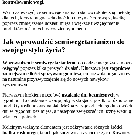
kontrolowanie wagi.
Warto zauważyć, że semiwegetarianizm stanowi skuteczną metodę
dla tych, którzy pragną schudnąć lub utrzymać zdrową sylwetkę
poprzez zmniejszenie udziału mięsa i większe uwzględnienie
produktów roślinnych w codziennym menu.
Jak wprowadzić semiwegetarianizm do
swojego stylu życia?
Wprowadzenie semiwegetarianizmu
do codziennego życia można
osiągnąć poprzez kilka prostych działań. Kluczowe jest
stopniowe
zmniejszanie ilości spożywanego mięsa
, co pozwala organizmowi
na naturalne przyzwyczajenie się do nowych nawyków
żywieniowych.
Pierwszym krokiem może być
ustalenie dni bezmięsnych
w
tygodniu. To doskonała okazja, aby wzbogacić posiłki o różnorodne
produkty roślinne oraz nabiał. Można zacząć od jednego lub dwóch
dni w tygodniu bez mięsa, a następnie zwiększać ich liczbę według
własnych potrzeb.
Kolejnym ważnym elementem jest odkrywanie różnych źródeł
białka roślinnego
, takich jak soczewica czy ciecierzyca. Również