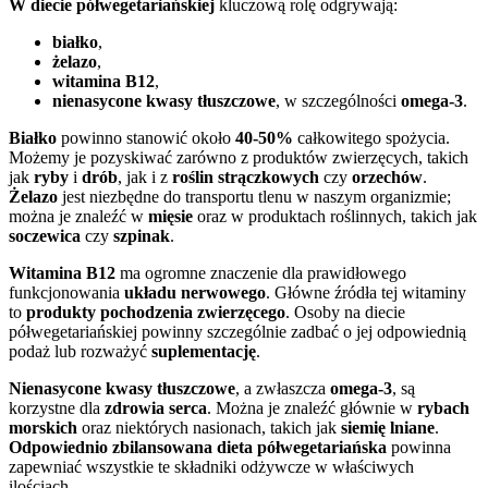
W diecie półwegetariańskiej
kluczową rolę odgrywają:
białko
,
żelazo
,
witamina B12
,
nienasycone kwasy tłuszczowe
, w szczególności
omega-3
.
Białko
powinno stanowić około
40-50%
całkowitego spożycia.
Możemy je pozyskiwać zarówno z produktów zwierzęcych, takich
jak
ryby
i
drób
, jak i z
roślin strączkowych
czy
orzechów
.
Żelazo
jest niezbędne do transportu tlenu w naszym organizmie;
można je znaleźć w
mięsie
oraz w produktach roślinnych, takich jak
soczewica
czy
szpinak
.
Witamina B12
ma ogromne znaczenie dla prawidłowego
funkcjonowania
układu nerwowego
. Główne źródła tej witaminy
to
produkty pochodzenia zwierzęcego
. Osoby na diecie
półwegetariańskiej powinny szczególnie zadbać o jej odpowiednią
podaż lub rozważyć
suplementację
.
Nienasycone kwasy tłuszczowe
, a zwłaszcza
omega-3
, są
korzystne dla
zdrowia serca
. Można je znaleźć głównie w
rybach
morskich
oraz niektórych nasionach, takich jak
siemię lniane
.
Odpowiednio zbilansowana dieta półwegetariańska
powinna
zapewniać wszystkie te składniki odżywcze w właściwych
ilościach.