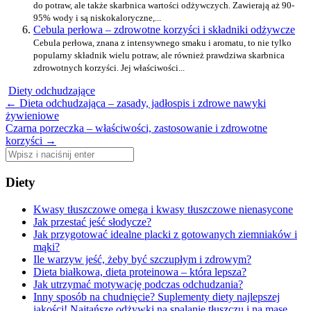
do potraw, ale także skarbnica wartości odżywczych. Zawierają aż 90-
95% wody i są niskokaloryczne,...
Cebula perłowa – zdrowotne korzyści i składniki odżywcze
Cebula perłowa, znana z intensywnego smaku i aromatu, to nie tylko
popularny składnik wielu potraw, ale również prawdziwa skarbnica
zdrowotnych korzyści. Jej właściwości...
Diety odchudzające
Zobacz
←
Dieta odchudzająca – zasady, jadłospis i zdrowe nawyki
żywieniowe
wpisy
Czarna porzeczka – właściwości, zastosowanie i zdrowotne
korzyści
→
Szukaj:
Diety
Kwasy tłuszczowe omega i kwasy tłuszczowe nienasycone
Jak przestać jeść słodycze?
Jak przygotować idealne placki z gotowanych ziemniaków i
mąki?
Ile warzyw jeść, żeby być szczupłym i zdrowym?
Dieta białkowa, dieta proteinowa – która lepsza?
Jak utrzymać motywację podczas odchudzania?
Inny sposób na chudnięcie? Suplementy diety najlepszej
jakości! Najtańsze odżywki na spalanie tłuszczu i na masę