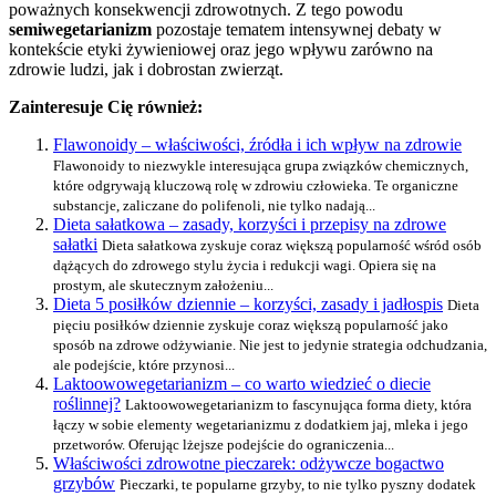
poważnych konsekwencji zdrowotnych. Z tego powodu
semiwegetarianizm
pozostaje tematem intensywnej debaty w
kontekście etyki żywieniowej oraz jego wpływu zarówno na
zdrowie ludzi, jak i dobrostan zwierząt.
Zainteresuje Cię również:
Flawonoidy – właściwości, źródła i ich wpływ na zdrowie
Flawonoidy to niezwykle interesująca grupa związków chemicznych,
które odgrywają kluczową rolę w zdrowiu człowieka. Te organiczne
substancje, zaliczane do polifenoli, nie tylko nadają...
Dieta sałatkowa – zasady, korzyści i przepisy na zdrowe
sałatki
Dieta sałatkowa zyskuje coraz większą popularność wśród osób
dążących do zdrowego stylu życia i redukcji wagi. Opiera się na
prostym, ale skutecznym założeniu...
Dieta 5 posiłków dziennie – korzyści, zasady i jadłospis
Dieta
pięciu posiłków dziennie zyskuje coraz większą popularność jako
sposób na zdrowe odżywianie. Nie jest to jedynie strategia odchudzania,
ale podejście, które przynosi...
Laktoowowegetarianizm – co warto wiedzieć o diecie
roślinnej?
Laktoowowegetarianizm to fascynująca forma diety, która
łączy w sobie elementy wegetarianizmu z dodatkiem jaj, mleka i jego
przetworów. Oferując lżejsze podejście do ograniczenia...
Właściwości zdrowotne pieczarek: odżywcze bogactwo
grzybów
Pieczarki, te popularne grzyby, to nie tylko pyszny dodatek