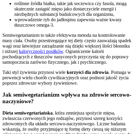
roślinne źródła białka, takie jak soczewica czy fasola, mogą
skutecznie zastąpić mięso jako dostarczyciele energii i
niezbędnych substancji budulcowych dla organizmu,
wprowadzenie ryb do jadłospisu zapewnia ważne kwasy
tłuszczowe omega-3.
Semiwegetarianizm to także efektywna metoda na kontrolowanie
masy ciała. Osoby przestrzegające tej diety często zauważają spadek
wagi oraz łatwiejsze zarządzanie nią dzięki większej ilości błonnika
i niższej
kaloryczności posiłków
. Ograniczenie kalorii
pochodzących z tłuszczów nasyconych przyczynia się do poprawy
samopoczucia zarówno fizycznego, jak i psychicznego.
Taki styl żywienia przynosi wiele
korzyści dla zdrowia
. Pomaga w
prewencji wielu chorób cywilizacyjnych oraz podnosi jakość życia
poprzez zdrowsze wybory żywieniowe.
Jak semiwegetarianizm wpływa na zdrowie sercowo-
naczyniowe?
Dieta semiwegetariańska
, która zmniejsza spożycie mięsa,
zwłaszcza czerwonych jego rodzajów, przynosi szereg korzyści
zdrowotnych dla układu sercowo-naczyniowego. Liczne badania
wskazują, że osoby przyjmujące tę formę diety cieszą się niższym