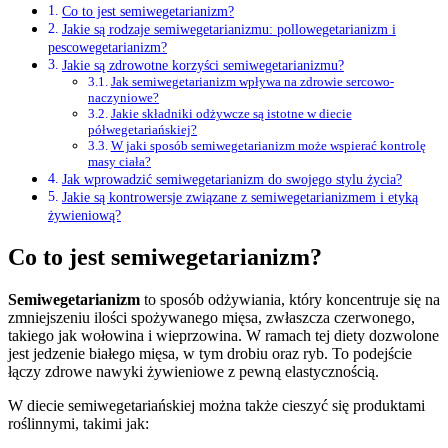
Co to jest semiwegetarianizm?
Jakie są rodzaje semiwegetarianizmu: pollowegetarianizm i
pescowegetarianizm?
Jakie są zdrowotne korzyści semiwegetarianizmu?
Jak semiwegetarianizm wpływa na zdrowie sercowo-
naczyniowe?
Jakie składniki odżywcze są istotne w diecie
półwegetariańskiej?
W jaki sposób semiwegetarianizm może wspierać kontrolę
masy ciała?
Jak wprowadzić semiwegetarianizm do swojego stylu życia?
Jakie są kontrowersje związane z semiwegetarianizmem i etyką
żywieniową?
Co to jest semiwegetarianizm?
Semiwegetarianizm
to sposób odżywiania, który koncentruje się na
zmniejszeniu ilości spożywanego mięsa, zwłaszcza czerwonego,
takiego jak wołowina i wieprzowina. W ramach tej diety dozwolone
jest jedzenie białego mięsa, w tym drobiu oraz ryb. To podejście
łączy zdrowe nawyki żywieniowe z pewną elastycznością.
W diecie semiwegetariańskiej można także cieszyć się produktami
roślinnymi, takimi jak: