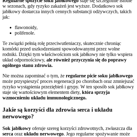
Regularne spożycie soku jabłkowego
staje się szczególnie istotne
w sezonach, gdy ryzyko zakażeń jest wyższe. Dodatkowo sok
jabłkowy dostarcza innych cennych substancji odżywczych, takich
jak:
flawonoidy,
polifenole.
Te związki pełnią rolę przeciwutleniaczy, skutecznie chroniąc
komórki przed uszkodzeniami spowodowanymi przez wolne
rodniki. Dzięki tym właściwościom sok jabłkowy nie tylko wspiera
układ odpornościowy,
ale również przyczynia się do poprawy
ogólnego stanu zdrowia.
Nie można zapominać o tym, że
regularne picie soku jabłkowego
może przyspieszyć proces regeneracji po chorobach oraz zmniejszać
ryzyko wystąpienia przeziębień i grypy. W ten sposób sok jabłkowy
staje się wartościowym elementem diety,
która sprzyja
wzmocnieniu układu immunologicznego.
Jakie są korzyści dla zdrowia serca i układu
nerwowego?
Sok jabłkowy
oferuje szereg korzyści zdrowotnych, zwłaszcza dla
serca
oraz
układu nerwowego
. Jego regularne spożywanie może