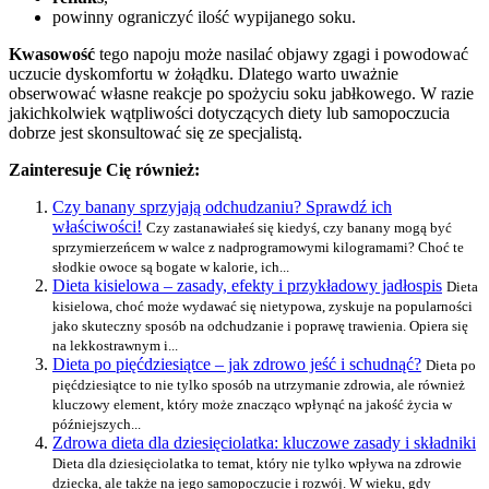
powinny ograniczyć ilość wypijanego soku.
Kwasowość
tego napoju może nasilać objawy zgagi i powodować
uczucie dyskomfortu w żołądku. Dlatego warto uważnie
obserwować własne reakcje po spożyciu soku jabłkowego. W razie
jakichkolwiek wątpliwości dotyczących diety lub samopoczucia
dobrze jest skonsultować się ze specjalistą.
Zainteresuje Cię również:
Czy banany sprzyjają odchudzaniu? Sprawdź ich
właściwości!
Czy zastanawiałeś się kiedyś, czy banany mogą być
sprzymierzeńcem w walce z nadprogramowymi kilogramami? Choć te
słodkie owoce są bogate w kalorie, ich...
Dieta kisielowa – zasady, efekty i przykładowy jadłospis
Dieta
kisielowa, choć może wydawać się nietypowa, zyskuje na popularności
jako skuteczny sposób na odchudzanie i poprawę trawienia. Opiera się
na lekkostrawnym i...
Dieta po pięćdziesiątce – jak zdrowo jeść i schudnąć?
Dieta po
pięćdziesiątce to nie tylko sposób na utrzymanie zdrowia, ale również
kluczowy element, który może znacząco wpłynąć na jakość życia w
późniejszych...
Zdrowa dieta dla dziesięciolatka: kluczowe zasady i składniki
Dieta dla dziesięciolatka to temat, który nie tylko wpływa na zdrowie
dziecka, ale także na jego samopoczucie i rozwój. W wieku, gdy