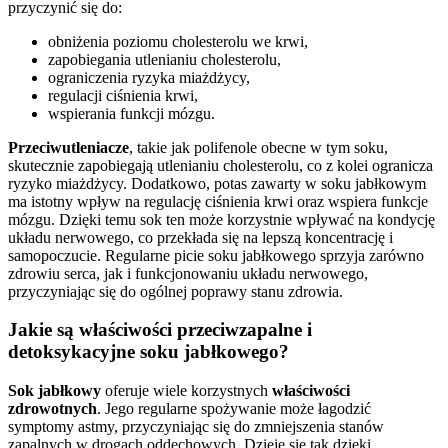
przyczynić się do:
obniżenia poziomu cholesterolu we krwi,
zapobiegania utlenianiu cholesterolu,
ograniczenia ryzyka miażdżycy,
regulacji ciśnienia krwi,
wspierania funkcji mózgu.
Przeciwutleniacze
, takie jak polifenole obecne w tym soku,
skutecznie zapobiegają utlenianiu cholesterolu, co z kolei ogranicza
ryzyko miażdżycy. Dodatkowo, potas zawarty w soku jabłkowym
ma istotny wpływ na regulację ciśnienia krwi oraz wspiera funkcje
mózgu. Dzięki temu sok ten może korzystnie wpływać na kondycję
układu nerwowego, co przekłada się na lepszą koncentrację i
samopoczucie. Regularne picie soku jabłkowego sprzyja zarówno
zdrowiu serca, jak i funkcjonowaniu układu nerwowego,
przyczyniając się do ogólnej poprawy stanu zdrowia.
Jakie są właściwości przeciwzapalne i
detoksykacyjne soku jabłkowego?
Sok jabłkowy
oferuje wiele korzystnych
właściwości
zdrowotnych
. Jego regularne spożywanie może łagodzić
symptomy astmy, przyczyniając się do zmniejszenia stanów
zapalnych w drogach oddechowych. Dzieje się tak dzięki