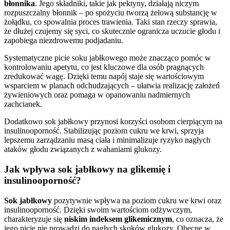
błonnika
. Jego składniki, takie jak pektyny, działają niczym
rozpuszczalny błonnik – po spożyciu tworzą żelową substancję w
żołądku, co spowalnia proces trawienia. Taki stan rzeczy sprawia,
że dłużej czujemy się syci, co skutecznie ogranicza uczucie głodu i
zapobiega niezdrowemu podjadaniu.
Systematyczne picie soku jabłkowego może znacząco pomóc w
kontrolowaniu apetytu, co jest kluczowe dla osób pragnących
zredukować wagę. Dzięki temu napój staje się wartościowym
wsparciem w planach odchudzających – ułatwia realizację założeń
żywieniowych oraz pomaga w opanowaniu nadmiernych
zachcianek.
Dodatkowo sok jabłkowy przynosi korzyści osobom cierpiącym na
insulinooporność. Stabilizując poziom cukru we krwi, sprzyja
lepszemu zarządzaniu masą ciała i minimalizuje ryzyko nagłych
ataków głodu związanych z wahaniami glukozy.
Jak wpływa sok jabłkowy na glikemię i
insulinooporność?
Sok jabłkowy
pozytywnie wpływa na poziom cukru we krwi oraz
insulinooporność. Dzięki swoim wartościom odżywczym,
charakteryzuje się
niskim indeksem glikemicznym
, co oznacza, że
jego picie nie prowadzi do nagłych skoków glukozy. Obecne w