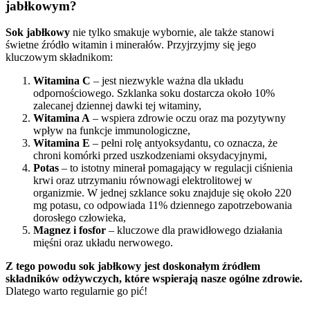
jabłkowym?
Sok jabłkowy
nie tylko smakuje wybornie, ale także stanowi
świetne źródło witamin i minerałów. Przyjrzyjmy się jego
kluczowym składnikom:
Witamina C
– jest niezwykle ważna dla układu
odpornościowego. Szklanka soku dostarcza około 10%
zalecanej dziennej dawki tej witaminy,
Witamina A
– wspiera zdrowie oczu oraz ma pozytywny
wpływ na funkcje immunologiczne,
Witamina E
– pełni rolę antyoksydantu, co oznacza, że
chroni komórki przed uszkodzeniami oksydacyjnymi,
Potas
– to istotny minerał pomagający w regulacji ciśnienia
krwi oraz utrzymaniu równowagi elektrolitowej w
organizmie. W jednej szklance soku znajduje się około 220
mg potasu, co odpowiada 11% dziennego zapotrzebowania
dorosłego człowieka,
Magnez i fosfor
– kluczowe dla prawidłowego działania
mięśni oraz układu nerwowego.
Z tego powodu sok jabłkowy jest doskonałym źródłem
składników odżywczych, które wspierają nasze ogólne zdrowie.
Dlatego warto regularnie go pić!