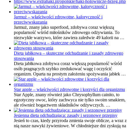
https://www.extrahaki.pl/opolskie/haki-holownicze-brzeg.php
Jarmuż – właściwości zdrowotne, kaloryczność i
przeciwwskazania
Jarmuż, znany jako superfood, zdobywa coraz większą
popularność wśród miłośników zdrowego odżywiania. To
niezwykłe warzywo, które zawiera zaledwie 49 kalorii na …
Dieta jabłkowa – skuteczne odchudzanie i zasady zdrowego
stosowania
Dieta jabłkowa zdobywa coraz większą popularność wśród
osób pragnących szybko zredukować wagę i oczyścić
organizm. Oparta na prostym założeniu spożywania jabłek …
Star apple – właściwości zdrowotne i korzyści dla organizmu
Star Apple, znany również jako Chrysophyllum cainito, to
egzotyczny owoc, który zachwyca nie tylko swoim smakiem,
ale również bogactwem składników odżywczych. …
Jesienna dieta odchudzająca: zasady i sezonowe przepisy
Jesień to czas, kiedy przyroda zmienia swoje oblicze, a wraz z
nią nasze nawyki żywieniowe. W chłodniejsze dni zyskują na