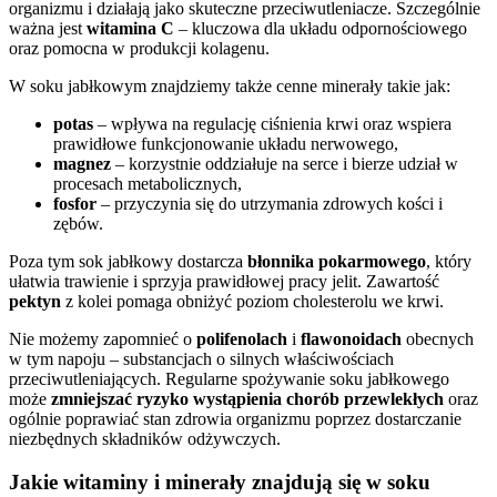
organizmu i działają jako skuteczne przeciwutleniacze. Szczególnie
ważna jest
witamina C
– kluczowa dla układu odpornościowego
oraz pomocna w produkcji kolagenu.
W soku jabłkowym znajdziemy także cenne minerały takie jak:
potas
– wpływa na regulację ciśnienia krwi oraz wspiera
prawidłowe funkcjonowanie układu nerwowego,
magnez
– korzystnie oddziałuje na serce i bierze udział w
procesach metabolicznych,
fosfor
– przyczynia się do utrzymania zdrowych kości i
zębów.
Poza tym sok jabłkowy dostarcza
błonnika pokarmowego
, który
ułatwia trawienie i sprzyja prawidłowej pracy jelit. Zawartość
pektyn
z kolei pomaga obniżyć poziom cholesterolu we krwi.
Nie możemy zapomnieć o
polifenolach
i
flawonoidach
obecnych
w tym napoju – substancjach o silnych właściwościach
przeciwutleniających. Regularne spożywanie soku jabłkowego
może
zmniejszać ryzyko wystąpienia chorób przewlekłych
oraz
ogólnie poprawiać stan zdrowia organizmu poprzez dostarczanie
niezbędnych składników odżywczych.
Jakie witaminy i minerały znajdują się w soku