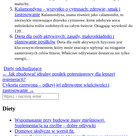
maluchy...
Kalamondyna – wszystko o cytrusach: zdrowie, smak i
zastosowanie
Kalamondyna, znana również jako calamondin, to
niezwykle interesujące drzewko cytrusowe, które zdobywa serca
miłośników roślin ozdobnych na całym świecie. Osiągając wysokość do
120...
Dieta dla osób aktywnych: zasady, makroskładniki i
planowanie posiłków
Dieta dla osób aktywnych fizycznie jest
kluczowym elementem, który może znacząco wpłynąć na osiąganie
zamierzonych celów fitness. Właściwe odżywianie dostarcza nie tylko
energii,...
Diety odchudzające
Zobacz
←
Jak zbudować idealny posiłek potreningowy dla lepszej
regeneracji?
wpisy
Cykoria czerwona – odkryj jej zdrowotne właściwości i
zastosowanie
→
Szukaj:
Diety
Wspomaganie przy budowie masy mięśniowej.
Suplementacja na rzeźbę – dobre odżywki
Domowe słodycze w wersji fit.