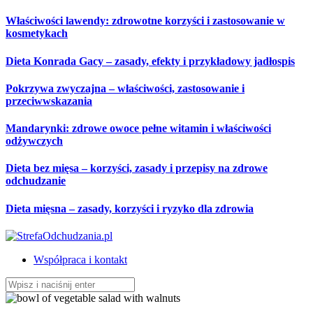
Przeskocz
Właściwości lawendy: zdrowotne korzyści i zastosowanie w
do
kosmetykach
treści
Dieta Konrada Gacy – zasady, efekty i przykładowy jadłospis
Pokrzywa zwyczajna – właściwości, zastosowanie i
przeciwwskazania
Mandarynki: zdrowe owoce pełne witamin i właściwości
odżywczych
Dieta bez mięsa – korzyści, zasady i przepisy na zdrowe
odchudzanie
Dieta mięsna – zasady, korzyści i ryzyko dla zdrowia
Współpraca i kontakt
Szukaj: