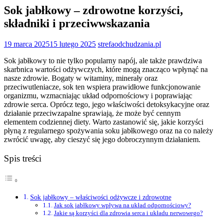
Sok jabłkowy – zdrowotne korzyści,
składniki i przeciwwskazania
19 marca 2025
15 lutego 2025
strefaodchudzania.pl
Sok jabłkowy to nie tylko popularny napój, ale także prawdziwa
skarbnica wartości odżywczych, które mogą znacząco wpłynąć na
nasze zdrowie. Bogaty w witaminy, minerały oraz
przeciwutleniacze, sok ten wspiera prawidłowe funkcjonowanie
organizmu, wzmacniając układ odpornościowy i poprawiając
zdrowie serca. Oprócz tego, jego właściwości detoksykacyjne oraz
działanie przeciwzapalne sprawiają, że może być cennym
elementem codziennej diety. Warto zastanowić się, jakie korzyści
płyną z regularnego spożywania soku jabłkowego oraz na co należy
zwrócić uwagę, aby cieszyć się jego dobroczynnym działaniem.
Spis treści
Sok jabłkowy – właściwości odżywcze i zdrowotne
Jak sok jabłkowy wpływa na układ odpornościowy?
Jakie są korzyści dla zdrowia serca i układu nerwowego?