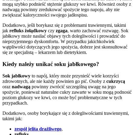
mogą szybko podnieść stężenie glukozy we krwi. Również osoby z
nadwagą powinny zredukować spożycie tego napoju, aby nie
zwiększać kaloryczności swojego jadłospisu.
Dodatkowo, jeśli borykasz się z problemami trawiennymi, takimi
jak
refluks żołądkowy
czy
zgaga
, warto zachować rozwagę. Sok
jabłkowy może nasilać objawy tych dolegliwości i prowadzić do
nieprzyjemnego dyskomfortu. W przypadku jakichkolwiek
wątpliwości dotyczących jego spożycia, dobrze jest skonsultować
się ze specjalistą – lekarzem lub dietetykiem.
Kiedy należy unikać soku jabłkowego?
Sok jabłkowy
to napój, który może przynieść wiele korzyści
zdrowotnych, ale nie każdy powinien go pić. Osoby z
cukrzycą
oraz
nadwagą
powinny zwrócić szczególną uwagę na jego
spożycie, ponieważ naturalne cukry zawarte w soku mogą podnosić
poziom glukozy we krwi, co może być problematyczne w tych
przypadkach.
Dodatkowo, osoby borykające się z dolegliwościami trawiennymi,
takimi jak:
zespół jelita drażliwego
,
refluks
,