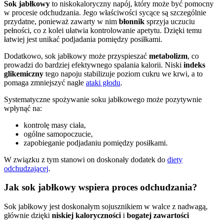
Sok jabłkowy
to niskokaloryczny napój, który może być pomocny
w procesie odchudzania. Jego właściwości sycące są szczególnie
przydatne, ponieważ zawarty w nim
błonnik
sprzyja uczuciu
pełności, co z kolei ułatwia kontrolowanie apetytu. Dzięki temu
łatwiej jest unikać podjadania pomiędzy posiłkami.
Dodatkowo, sok jabłkowy może przyspieszać
metabolizm
, co
prowadzi do bardziej efektywnego spalania kalorii. Niski
indeks
glikemiczny
tego napoju stabilizuje poziom cukru we krwi, a to
pomaga zmniejszyć nagłe
ataki głodu
.
Systematyczne spożywanie soku jabłkowego może pozytywnie
wpłynąć na:
kontrolę masy ciała,
ogólne samopoczucie,
zapobieganie podjadaniu pomiędzy posiłkami.
W związku z tym stanowi on doskonały dodatek do
diety
odchudzającej
.
Jak sok jabłkowy wspiera proces odchudzania?
Sok jabłkowy jest doskonałym sojusznikiem w walce z nadwagą,
głównie dzięki
niskiej kaloryczności
i
bogatej zawartości