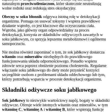
naturalnym
przeciwutleniaczom
, które skutecznie neutralizują
wolne rodniki oraz redukują stres oksydacyjny.
Obecny w soku błonnik
odgrywa istotną rolę w detoksykacji
organizmu. Pomaga on usuwać toksyny i wspiera prawidłowe
działanie wątroby, co jest kluczowe dla oczyszczania ciała.
Wątroba, jako główny organ odpowiedzialny za proces
detoksykacji, korzysta ze składników odżywczych zawartych w
soku jabłkowym, co sprzyja lepszemu metabolizmowi i ogólnemu
samopoczuciu.
Nie można również zapominać o tym, że sok jabłkowy dostarcza
witamin
oraz
minerałów
niezbędnych do prawidłowego
funkcjonowania układu odpornościowego. Ponadto wspiera
zdrowie serca poprzez obniżenie poziomu cholesterolu. Regularne
włączanie soku jabłkowego do diety może przynieść korzyści
szczególnie osobom z problemami układu oddechowego lub tym,
którzy potrzebują wsparcia w procesie detoksykacji organizmu.
Składniki odżywcze soku jabłkowego
Sok jabłkowy
to niezwykle wartościowy napój, bogaty w składniki
odżywcze. Oferuje wiele istotnych witamin oraz minerałów, w tym
witaminę C
,
witaminę A
i
witaminę B
, które wspierają funkcje