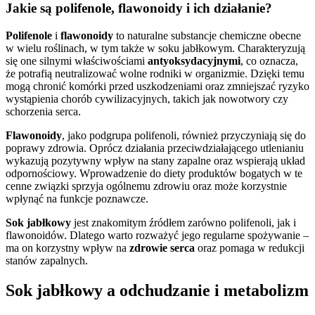
Jakie są polifenole, flawonoidy i ich działanie?
Polifenole
i
flawonoidy
to naturalne substancje chemiczne obecne
w wielu roślinach, w tym także w soku jabłkowym. Charakteryzują
się one silnymi właściwościami
antyoksydacyjnymi
, co oznacza,
że potrafią neutralizować wolne rodniki w organizmie. Dzięki temu
mogą chronić komórki przed uszkodzeniami oraz zmniejszać ryzyko
wystąpienia chorób cywilizacyjnych, takich jak nowotwory czy
schorzenia serca.
Flawonoidy
, jako podgrupa polifenoli, również przyczyniają się do
poprawy zdrowia. Oprócz działania przeciwdziałającego utlenianiu
wykazują pozytywny wpływ na stany zapalne oraz wspierają układ
odpornościowy. Wprowadzenie do diety produktów bogatych w te
cenne związki sprzyja ogólnemu zdrowiu oraz może korzystnie
wpłynąć na funkcje poznawcze.
Sok jabłkowy
jest znakomitym źródłem zarówno polifenoli, jak i
flawonoidów. Dlatego warto rozważyć jego regularne spożywanie –
ma on korzystny wpływ na
zdrowie serca
oraz pomaga w redukcji
stanów zapalnych.
Sok jabłkowy a odchudzanie i metabolizm