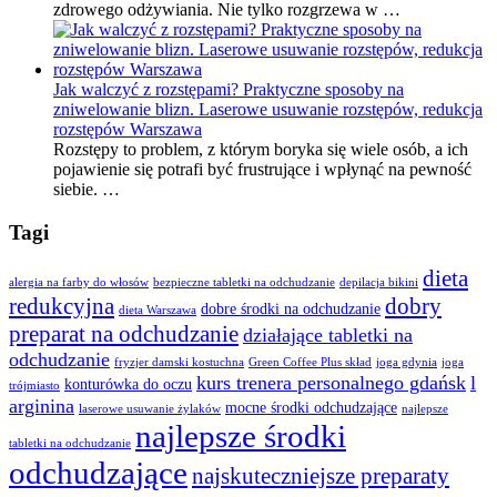
zdrowego odżywiania. Nie tylko rozgrzewa w …
Jak walczyć z rozstępami? Praktyczne sposoby na
zniwelowanie blizn. Laserowe usuwanie rozstępów, redukcja
rozstępów Warszawa
Rozstępy to problem, z którym boryka się wiele osób, a ich
pojawienie się potrafi być frustrujące i wpłynąć na pewność
siebie. …
Tagi
dieta
alergia na farby do włosów
bezpieczne tabletki na odchudzanie
depilacja bikini
redukcyjna
dobry
dobre środki na odchudzanie
dieta Warszawa
preparat na odchudzanie
działające tabletki na
odchudzanie
fryzjer damski kostuchna
Green Coffee Plus skład
joga gdynia
joga
kurs trenera personalnego gdańsk
l
konturówka do oczu
trójmiasto
arginina
mocne środki odchudzające
laserowe usuwanie żylaków
najlepsze
najlepsze środki
tabletki na odchudzanie
odchudzające
najskuteczniejsze preparaty