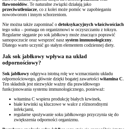
flawonoidów
. Te naturalne związki działają jako
przeciwutleniacze
, co z kolei może pomóc w zapobieganiu
nowotworom i innym schorzeniom.
Nie można także zapominać o
detoksykacyjnych właściwościach
tego soku – pomaga on organizmowi w oczyszczaniu z toksyn.
Regularne sięganie po sok jabłkowy może znacząco poprawić
samopoczucie oraz wesprzeć nasz
system immunologiczny
.
Dlatego warto uczynić go stałym elementem codziennej diety.
Jak sok jabłkowy wpływa na układ
odpornościowy?
Sok jabłkowy
odgrywa istotną rolę we wzmacnianiu układu
odpornościowego, głównie dzięki bogatej zawartości
witamina C
.
Ten składnik jest niezwykle ważny dla prawidłowego
funkcjonowania systemu immunologicznego, ponieważ:
witamina C wspiera produkcję białych krwinek,
białe krwinki są kluczowe w walce z różnorodnymi
infekcjami,
regularne spożywanie soku jabłkowego przyczynia się do
zwiększenia odporności organizmu.