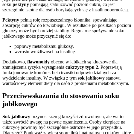
soku
pektyny
pomagają stabilizować poziom cukru, co jest
szczególnie istotne dla osób borykających się z insulinoopornością.
Pektyny
pełnią rolę rozpuszczalnego błonnika, spowalniając
absorpcję cukrów do krwiobiegu. W rezultacie po posiłkach poziom
glukozy może być bardziej stabilny. Regularne spożywanie soku
jabłkowego może przyczynić się do:
poprawy metabolizmu glukozy,
wzrostu wrażliwości na insulinę.
Dodatkowo,
flawonoidy
obecne w jabłkach są kluczowe dla
zmniejszenia ryzyka wystąpienia
cukrzycy typu 2
. Poprawiają
funkcjonowanie komórek beta trzustki odpowiedzialnych za
wydzielanie insuliny. W związku z tym
sok jabłkowy
stanowi
wartościowy element diety dla osób z problemami metabolicznymi.
Przeciwwskazania do stosowania soku
jabłkowego
Sok jabłkowy
przynosi szereg korzyści zdrowotnych, ale warto
także zwrócić uwagę na pewne ograniczenia. Osoby cierpiące na
cukrzycę powinny być szczególnie ostrożne w jego przypadku.
Dlaczego? Ponieważ zawiera spore ilości naturalnych cukrów, które