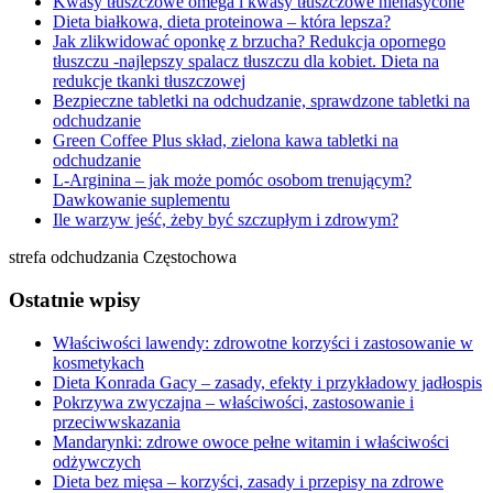
Kwasy tłuszczowe omega i kwasy tłuszczowe nienasycone
Dieta białkowa, dieta proteinowa – która lepsza?
Jak zlikwidować oponkę z brzucha? Redukcja opornego
tłuszczu -najlepszy spalacz tłuszczu dla kobiet. Dieta na
redukcje tkanki tłuszczowej
Bezpieczne tabletki na odchudzanie, sprawdzone tabletki na
odchudzanie
Green Coffee Plus skład, zielona kawa tabletki na
odchudzanie
L-Arginina – jak może pomóc osobom trenującym?
Dawkowanie suplementu
Ile warzyw jeść, żeby być szczupłym i zdrowym?
strefa odchudzania Częstochowa
Ostatnie wpisy
Właściwości lawendy: zdrowotne korzyści i zastosowanie w
kosmetykach
Dieta Konrada Gacy – zasady, efekty i przykładowy jadłospis
Pokrzywa zwyczajna – właściwości, zastosowanie i
przeciwwskazania
Mandarynki: zdrowe owoce pełne witamin i właściwości
odżywczych
Dieta bez mięsa – korzyści, zasady i przepisy na zdrowe