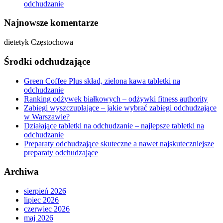
odchudzanie
Najnowsze komentarze
dietetyk Częstochowa
Środki odchudzające
Green Coffee Plus skład, zielona kawa tabletki na
odchudzanie
Ranking odżywek białkowych – odżywki fitness authority
Zabiegi wyszczuplające – jakie wybrać zabiegi odchudzające
w Warszawie?
Działające tabletki na odchudzanie – najlepsze tabletki na
odchudzanie
Preparaty odchudzające skuteczne a nawet najskuteczniejsze
preparaty odchudzające
Archiwa
sierpień 2026
lipiec 2026
czerwiec 2026
maj 2026