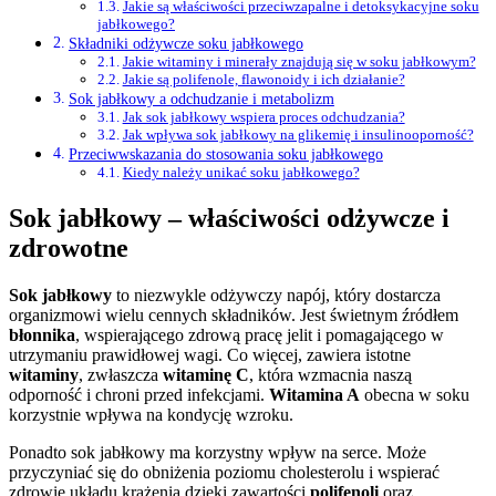
Jakie są właściwości przeciwzapalne i detoksykacyjne soku
jabłkowego?
Składniki odżywcze soku jabłkowego
Jakie witaminy i minerały znajdują się w soku jabłkowym?
Jakie są polifenole, flawonoidy i ich działanie?
Sok jabłkowy a odchudzanie i metabolizm
Jak sok jabłkowy wspiera proces odchudzania?
Jak wpływa sok jabłkowy na glikemię i insulinooporność?
Przeciwwskazania do stosowania soku jabłkowego
Kiedy należy unikać soku jabłkowego?
Sok jabłkowy – właściwości odżywcze i
zdrowotne
Sok jabłkowy
to niezwykle odżywczy napój, który dostarcza
organizmowi wielu cennych składników. Jest świetnym źródłem
błonnika
, wspierającego zdrową pracę jelit i pomagającego w
utrzymaniu prawidłowej wagi. Co więcej, zawiera istotne
witaminy
, zwłaszcza
witaminę C
, która wzmacnia naszą
odporność i chroni przed infekcjami.
Witamina A
obecna w soku
korzystnie wpływa na kondycję wzroku.
Ponadto sok jabłkowy ma korzystny wpływ na serce. Może
przyczyniać się do obniżenia poziomu cholesterolu i wspierać
zdrowie układu krążenia dzięki zawartości
polifenoli
oraz