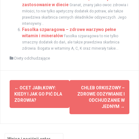
zastosowanie w diecie
Granat, znany jako owoc zdrowia i
miłości, to nie tylko apetyczny dodatek do potraw, ale także
prawdziwa skarbnica cennych składników odżywczych. Jego
intensywny...
Fasolka szparagowa – zdrowe warzywo pełne
witamin i minerałów
Fasolka szparagowa to nie tylko
smaczny dodatek do dań, ale także prawdziwa skarbnica
zdrowia. Bogata w witaminy A, C, K oraz minerały takie...
Diety odchudzające
Zobacz
←
OCET JABŁKOWY:
CHLEB ORKISZOWY –
wpisy
KIEDY I JAK GO PIĆ DLA
ZDROWE ODŻYWIANIE I
ZDROWIA?
ODCHUDZANIE W
JEDNYM
→
Szukaj: