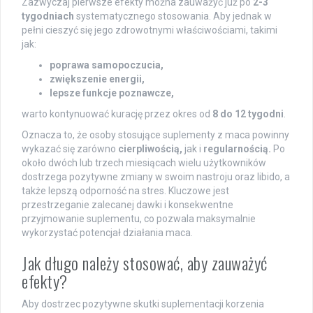
Zazwyczaj pierwsze efekty można zauważyć już po
2-3
tygodniach
systematycznego stosowania. Aby jednak w
pełni cieszyć się jego zdrowotnymi właściwościami, takimi
jak:
poprawa samopoczucia,
zwiększenie energii,
lepsze funkcje poznawcze,
warto kontynuować kurację przez okres od
8 do 12 tygodni
.
Oznacza to, że osoby stosujące suplementy z maca powinny
wykazać się zarówno
cierpliwością,
jak i
regularnością.
Po
około dwóch lub trzech miesiącach wielu użytkowników
dostrzega pozytywne zmiany w swoim nastroju oraz libido, a
także lepszą odporność na stres. Kluczowe jest
przestrzeganie zalecanej dawki i konsekwentne
przyjmowanie suplementu, co pozwala maksymalnie
wykorzystać potencjał działania maca.
Jak długo należy stosować, aby zauważyć
efekty?
Aby dostrzec pozytywne skutki suplementacji korzenia