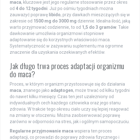
maca
, kluczowe jest jego regularne stosowanie przez okres
od
4 do 12 tygodni
. Już po ośmiu tygodniach można
zauważyć poprawę
libido
, przy dawkach mieszczących się w
zakresie od
1500 mg do 3000 mg
dziennie. Idealna ilość, jaką
warto przyjmować codziennie, to od
1,5 do 3 gramów
. Takie
dawkowanie umożliwia organizmowi stopniowe
adaptowanie się do korzystnych właściwości maca.
Systematyczność w zażywaniu suplementu ma ogromne
znaczenie dla uzyskania oczekiwanych efektów.
Jak długo trwa proces adaptacji organizmu
do maca?
Proces, w którym organizm przystosowuje się do działania
maca
, znanego jako
adaptogen
, może trwać od kilku tygodni
do nawet kilku miesięcy. Czas ten jest uzależniony od
indywidualnych cech każdego człowieka oraz jego stanu
zdrowia. W trakcie tego okresu ciało uczy się lepiej reagować
na zmiany w otoczeniu. Można zaobserwować poprawę
zarówno w odporności na stres, jak i ogólnym samopoczuciu.
Regularne przyjmowanie maca
wspiera ten proces
adaptacji, co prowadzi do poprawy zdrowia fizycznego i