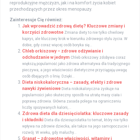
reprodukcyjne mężczyzn, jak i na komfort życia kobiet
przechodzących przez okres menopauzy.
Zainteresuje Cię również:
Jak wprowadzić zdrową dietę? Kluczowe zmiany i
korzyści zdrowotne
Zmiana diety to nie tylko chwilowy
kaprys, ale kluczowy krok w kierunku zdrowego stylu życia. W
dobie, gdy coraz więcej osób boryka się...
Chleb orkiszowy – zdrowe odżywianie i
odchudzanie w jednym
Chleb orkiszowy zdobywa coraz
większą popularność jako zdrowa alternatywa dla tradycyjnego
pieczywa, a jego właściwości dietetyczne przyciągają uwagę
osób dbających o linię. Dzięki...
Dieta niskokaloryczna – zasady, efekty i zdrowe
nawyki żywieniowe
Dieta niskokaloryczna zyskuje na
popularności jako skuteczny sposób na utratę masy ciała i
poprawę zdrowia. Główna zasada polega na ograniczeniu
liczby spożywanych kalorii,...
Zdrowa dieta dla dziesięciolatka: kluczowe zasady
i składniki
Dieta dla dziesięciolatka to temat, który nie tylko
wpływa na zdrowie dziecka, ale także na jego samopoczucie i
rozwój. W wieku, gdy maluchy...
Granat – zdrowotne właściwości, witaminy i