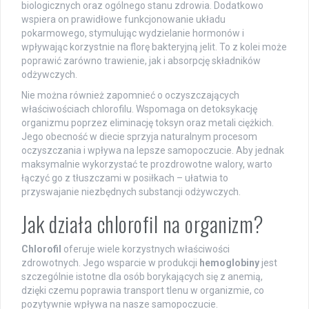
biologicznych oraz ogólnego stanu zdrowia. Dodatkowo
wspiera on prawidłowe funkcjonowanie układu
pokarmowego, stymulując wydzielanie hormonów i
wpływając korzystnie na florę bakteryjną jelit. To z kolei może
poprawić zarówno trawienie, jak i absorpcję składników
odżywczych.
Nie można również zapomnieć o oczyszczających
właściwościach chlorofilu. Wspomaga on detoksykację
organizmu poprzez eliminację toksyn oraz metali ciężkich.
Jego obecność w diecie sprzyja naturalnym procesom
oczyszczania i wpływa na lepsze samopoczucie. Aby jednak
maksymalnie wykorzystać te prozdrowotne walory, warto
łączyć go z tłuszczami w posiłkach – ułatwia to
przyswajanie niezbędnych substancji odżywczych.
Jak działa chlorofil na organizm?
Chlorofil
oferuje wiele korzystnych właściwości
zdrowotnych. Jego wsparcie w produkcji
hemoglobiny
jest
szczególnie istotne dla osób borykających się z anemią,
dzięki czemu poprawia transport tlenu w organizmie, co
pozytywnie wpływa na nasze samopoczucie.