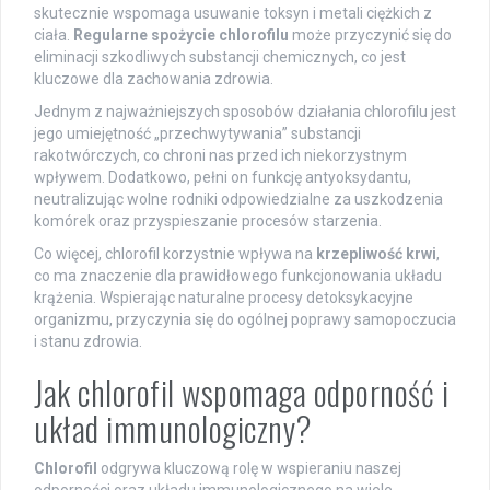
skutecznie wspomaga usuwanie toksyn i metali ciężkich z
ciała.
Regularne spożycie chlorofilu
może przyczynić się do
eliminacji szkodliwych substancji chemicznych, co jest
kluczowe dla zachowania zdrowia.
Jednym z najważniejszych sposobów działania chlorofilu jest
jego umiejętność „przechwytywania” substancji
rakotwórczych, co chroni nas przed ich niekorzystnym
wpływem. Dodatkowo, pełni on funkcję antyoksydantu,
neutralizując wolne rodniki odpowiedzialne za uszkodzenia
komórek oraz przyspieszanie procesów starzenia.
Co więcej, chlorofil korzystnie wpływa na
krzepliwość krwi
,
co ma znaczenie dla prawidłowego funkcjonowania układu
krążenia. Wspierając naturalne procesy detoksykacyjne
organizmu, przyczynia się do ogólnej poprawy samopoczucia
i stanu zdrowia.
Jak chlorofil wspomaga odporność i
układ immunologiczny?
Chlorofil
odgrywa kluczową rolę w wspieraniu naszej
odporności oraz układu immunologicznego na wiele