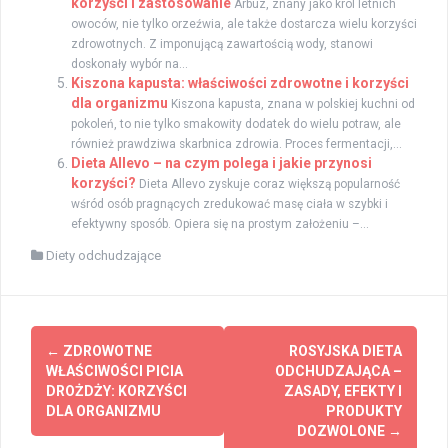
korzyści i zastosowanie
Arbuz, znany jako król letnich
owoców, nie tylko orzeźwia, ale także dostarcza wielu korzyści
zdrowotnych. Z imponującą zawartością wody, stanowi
doskonały wybór na...
Kiszona kapusta: właściwości zdrowotne i korzyści
dla organizmu
Kiszona kapusta, znana w polskiej kuchni od
pokoleń, to nie tylko smakowity dodatek do wielu potraw, ale
również prawdziwa skarbnica zdrowia. Proces fermentacji,...
Dieta Allevo – na czym polega i jakie przynosi
korzyści?
Dieta Allevo zyskuje coraz większą popularność
wśród osób pragnących zredukować masę ciała w szybki i
efektywny sposób. Opiera się na prostym założeniu –...
Diety odchudzające
Zobacz
←
ZDROWOTNE
ROSYJSKA DIETA
wpisy
WŁAŚCIWOŚCI PICIA
ODCHUDZAJĄCA –
DROŻDŻY: KORZYŚCI
ZASADY, EFEKTY I
DLA ORGANIZMU
PRODUKTY
DOZWOLONE
→