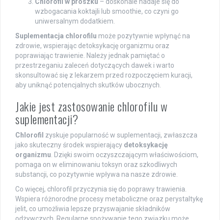
Chlorofil w proszku
– doskonale nadaje się do
wzbogacania koktajli lub smoothie, co czyni go
uniwersalnym dodatkiem.
Suplementacja chlorofilu
może pozytywnie wpłynąć na
zdrowie, wspierając detoksykację organizmu oraz
poprawiając trawienie. Należy jednak pamiętać o
przestrzeganiu zaleceń dotyczących dawek i warto
skonsultować się z lekarzem przed rozpoczęciem kuracji,
aby uniknąć potencjalnych skutków ubocznych.
Jakie jest zastosowanie chlorofilu w
suplementacji?
Chlorofil
zyskuje popularność w suplementacji, zwłaszcza
jako skuteczny środek wspierający
detoksykację
organizmu
. Dzięki swoim oczyszczającym właściwościom,
pomaga on w eliminowaniu toksyn oraz szkodliwych
substancji, co pozytywnie wpływa na nasze zdrowie.
Co więcej, chlorofil przyczynia się do poprawy trawienia.
Wspiera różnorodne procesy metaboliczne oraz perystaltykę
jelit, co umożliwia lepsze przyswajanie składników
odżywczych. Regularne spożywanie tego związku może