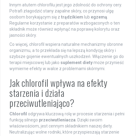
Innym atutem chlorofilu jest jego zdolność do ochrony cery.
Potrafi złagodzić stany zapalne skóry, co przynosi ulgę
osobom borykającym się z
trądzikiem
lub
egzemą
.
Regularne korzystanie z preparatów wzbogaconych o ten
składnik może również wpłynąć na poprawę kolorytu oraz
jasności skóry.
Co więcej, chlorofil wspiera naturalne mechanizmy obronne
organizmu, a to przekłada się na lepszą kondycję skóry i
szybsze gojenie ewentualnych uszkodzeń. Włączenie go do
terapii miejscowej lub jako
suplement diety
może przynieść
wymierne efekty w walce z problemami skórnymi.
Jak chlorofil wpływa na efekty
starzenia i działa
przeciwutleniająco?
Chlorofil
odgrywa kluczową rolę w procesie starzenia i pełni
funkcję silnego
przeciwutleniacza
. Dzięki swoim
właściwościom, jest cennym składnikiem naszej diety.
Neutralizując wolne rodniki, które przyspieszają starzenie