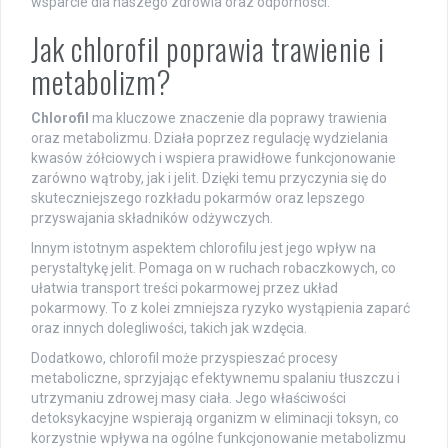
wsparcie dla naszego zdrowia oraz odporności.
Jak chlorofil poprawia trawienie i
metabolizm?
Chlorofil
ma kluczowe znaczenie dla poprawy trawienia
oraz metabolizmu. Działa poprzez regulację wydzielania
kwasów żółciowych i wspiera prawidłowe funkcjonowanie
zarówno wątroby, jak i jelit. Dzięki temu przyczynia się do
skuteczniejszego rozkładu pokarmów oraz lepszego
przyswajania składników odżywczych.
Innym istotnym aspektem chlorofilu jest jego wpływ na
perystaltykę jelit. Pomaga on w ruchach robaczkowych, co
ułatwia transport treści pokarmowej przez układ
pokarmowy. To z kolei zmniejsza ryzyko wystąpienia zaparć
oraz innych dolegliwości, takich jak wzdęcia.
Dodatkowo, chlorofil może przyspieszać procesy
metaboliczne, sprzyjając efektywnemu spalaniu tłuszczu i
utrzymaniu zdrowej masy ciała. Jego właściwości
detoksykacyjne wspierają organizm w eliminacji toksyn, co
korzystnie wpływa na ogólne funkcjonowanie metabolizmu