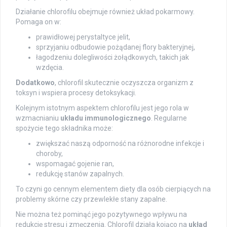
Działanie chlorofilu obejmuje również układ pokarmowy.
Pomaga on w:
prawidłowej perystaltyce jelit,
sprzyjaniu odbudowie pożądanej flory bakteryjnej,
łagodzeniu dolegliwości żołądkowych, takich jak
wzdęcia.
Dodatkowo
, chlorofil skutecznie oczyszcza organizm z
toksyn i wspiera procesy detoksykacji.
Kolejnym istotnym aspektem chlorofilu jest jego rola w
wzmacnianiu
układu immunologicznego
. Regularne
spożycie tego składnika może:
zwiększać naszą odporność na różnorodne infekcje i
choroby,
wspomagać gojenie ran,
redukcję stanów zapalnych.
To czyni go cennym elementem diety dla osób cierpiących na
problemy skórne czy przewlekłe stany zapalne.
Nie można też pominąć jego pozytywnego wpływu na
redukcję stresu i zmęczenia. Chlorofil działa kojąco na
układ