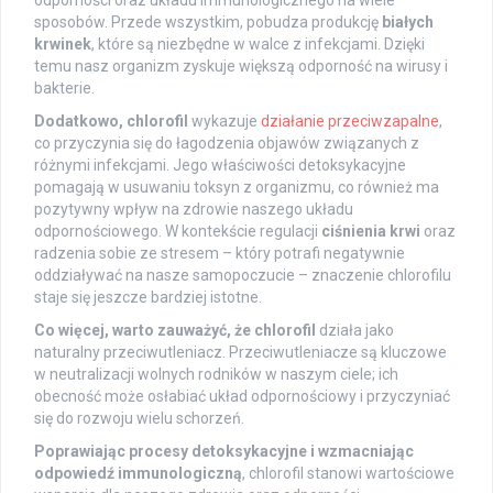
sposobów. Przede wszystkim, pobudza produkcję
białych
krwinek
, które są niezbędne w walce z infekcjami. Dzięki
temu nasz organizm zyskuje większą odporność na wirusy i
bakterie.
Dodatkowo, chlorofil
wykazuje
działanie przeciwzapalne
,
co przyczynia się do łagodzenia objawów związanych z
różnymi infekcjami. Jego właściwości detoksykacyjne
pomagają w usuwaniu toksyn z organizmu, co również ma
pozytywny wpływ na zdrowie naszego układu
odpornościowego. W kontekście regulacji
ciśnienia krwi
oraz
radzenia sobie ze stresem – który potrafi negatywnie
oddziaływać na nasze samopoczucie – znaczenie chlorofilu
staje się jeszcze bardziej istotne.
Co więcej, warto zauważyć, że chlorofil
działa jako
naturalny przeciwutleniacz. Przeciwutleniacze są kluczowe
w neutralizacji wolnych rodników w naszym ciele; ich
obecność może osłabiać układ odpornościowy i przyczyniać
się do rozwoju wielu schorzeń.
Poprawiając procesy detoksykacyjne i wzmacniając
odpowiedź immunologiczną
, chlorofil stanowi wartościowe