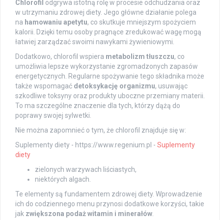
Chlorofil
odgrywa istotną rolę w procesie odchudzania oraz
w utrzymaniu zdrowej diety. Jego główne działanie polega
na
hamowaniu apetytu
, co skutkuje mniejszym spożyciem
kalorii. Dzięki temu osoby pragnące zredukować wagę mogą
łatwiej zarządzać swoimi nawykami żywieniowymi.
Dodatkowo, chlorofil wspiera
metabolizm tłuszczu
, co
umożliwia lepsze wykorzystanie zgromadzonych zapasów
energetycznych. Regularne spożywanie tego składnika może
także wspomagać
detoksykację organizmu
, usuwając
szkodliwe toksyny oraz produkty uboczne przemiany materii.
To ma szczególne znaczenie dla tych, którzy dążą do
poprawy swojej sylwetki.
Nie można zapomnieć o tym, że chlorofil znajduje się w:
Suplementy diety - https://www.regenium.pl -
Suplementy
diety
zielonych warzywach liściastych,
niektórych algach.
Te elementy są fundamentem zdrowej diety. Wprowadzenie
ich do codziennego menu przynosi dodatkowe korzyści, takie
jak
zwiększona podaż witamin i minerałów
.