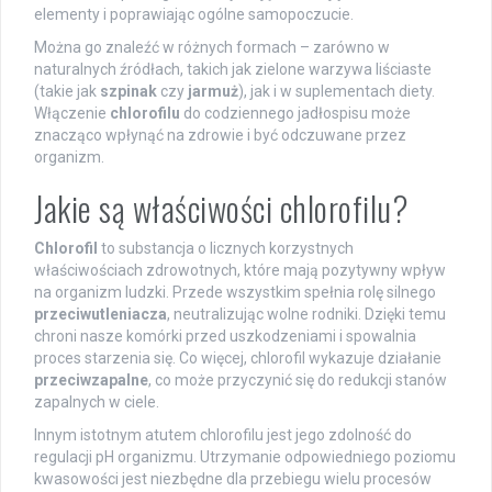
elementy i poprawiając ogólne samopoczucie.
Można go znaleźć w różnych formach – zarówno w
naturalnych źródłach, takich jak zielone warzywa liściaste
(takie jak
szpinak
czy
jarmuż
), jak i w suplementach diety.
Włączenie
chlorofilu
do codziennego jadłospisu może
znacząco wpłynąć na zdrowie i być odczuwane przez
organizm.
Jakie są właściwości chlorofilu?
Chlorofil
to substancja o licznych korzystnych
właściwościach zdrowotnych, które mają pozytywny wpływ
na organizm ludzki. Przede wszystkim spełnia rolę silnego
przeciwutleniacza
, neutralizując wolne rodniki. Dzięki temu
chroni nasze komórki przed uszkodzeniami i spowalnia
proces starzenia się. Co więcej, chlorofil wykazuje działanie
przeciwzapalne
, co może przyczynić się do redukcji stanów
zapalnych w ciele.
Innym istotnym atutem chlorofilu jest jego zdolność do
regulacji pH organizmu. Utrzymanie odpowiedniego poziomu
kwasowości jest niezbędne dla przebiegu wielu procesów