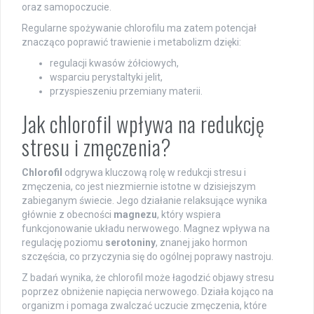
oraz samopoczucie.
Regularne spożywanie chlorofilu ma zatem potencjał
znacząco poprawić trawienie i metabolizm dzięki:
regulacji kwasów żółciowych,
wsparciu perystaltyki jelit,
przyspieszeniu przemiany materii.
Jak chlorofil wpływa na redukcję
stresu i zmęczenia?
Chlorofil
odgrywa kluczową rolę w redukcji stresu i
zmęczenia, co jest niezmiernie istotne w dzisiejszym
zabieganym świecie. Jego działanie relaksujące wynika
głównie z obecności
magnezu
, który wspiera
funkcjonowanie układu nerwowego. Magnez wpływa na
regulację poziomu
serotoniny
, znanej jako hormon
szczęścia, co przyczynia się do ogólnej poprawy nastroju.
Z badań wynika, że chlorofil może łagodzić objawy stresu
poprzez obniżenie napięcia nerwowego. Działa kojąco na
organizm i pomaga zwalczać uczucie zmęczenia, które