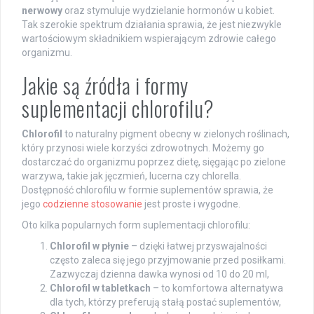
nerwowy
oraz stymuluje wydzielanie hormonów u kobiet.
Tak szerokie spektrum działania sprawia, że jest niezwykle
wartościowym składnikiem wspierającym zdrowie całego
organizmu.
Jakie są źródła i formy
suplementacji chlorofilu?
Chlorofil
to naturalny pigment obecny w zielonych roślinach,
który przynosi wiele korzyści zdrowotnych. Możemy go
dostarczać do organizmu poprzez dietę, sięgając po zielone
warzywa, takie jak jęczmień, lucerna czy chlorella.
Dostępność chlorofilu w formie suplementów sprawia, że
jego
codzienne stosowanie
jest proste i wygodne.
Oto kilka popularnych form suplementacji chlorofilu:
Chlorofil w płynie
– dzięki łatwej przyswajalności
często zaleca się jego przyjmowanie przed posiłkami.
Zazwyczaj dzienna dawka wynosi od 10 do 20 ml,
Chlorofil w tabletkach
– to komfortowa alternatywa
dla tych, którzy preferują stałą postać suplementów,