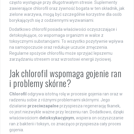
często występuje przy długotrwałym stresie. Suplementy
zawierające chlorofil oraz żywność bogata w ten składnik, jak
zielone warzywa, mogą być szczególnie korzystne dla osób
borykających się z codziennymi wyzwaniami.
Dodatkowo chlorofil posiada właściwości oczyszczające i
detoksykujące, co wspomaga organizm w walce z
toksycznymi substancjami. To wszystko pozytywnie wpływa
na samopoczucie oraz redukuje uczucie zmęczenia.
Regularne spożycie chlorofilu może sprzyjać lepszemu
zarządzaniu stresem oraz wzrostowi energii życiowej.
Jak chlorofil wspomaga gojenie ran
i problemy skórne?
Chlorofil
odgrywa istotną rolę w procesie gojenia ran oraz w
radzeniu sobie z różnymi problemami skórnymi. Jego
działanie
przeciwzapalne
przyspiesza regenerację tkanek,
co jest niezwykle ważne przy leczeniu ran. Dodatkowo, dzięki
właściwościom
detoksykacyjnym
, wspiera on oczyszczanie
ran z bakterii i toksyn, co znacząco przyspiesza cały proces
gojenia.