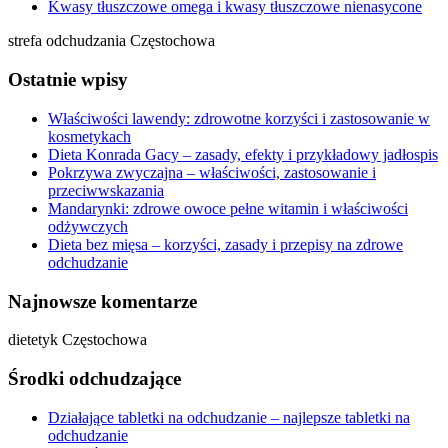
Kwasy tłuszczowe omega i kwasy tłuszczowe nienasycone
strefa odchudzania Częstochowa
Ostatnie wpisy
Właściwości lawendy: zdrowotne korzyści i zastosowanie w
kosmetykach
Dieta Konrada Gacy – zasady, efekty i przykładowy jadłospis
Pokrzywa zwyczajna – właściwości, zastosowanie i
przeciwwskazania
Mandarynki: zdrowe owoce pełne witamin i właściwości
odżywczych
Dieta bez mięsa – korzyści, zasady i przepisy na zdrowe
odchudzanie
Najnowsze komentarze
dietetyk Częstochowa
Środki odchudzające
Działające tabletki na odchudzanie – najlepsze tabletki na
odchudzanie