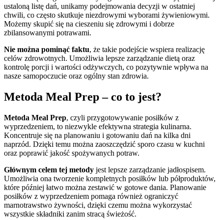
ustaloną listę dań, unikamy podejmowania decyzji w ostatniej
chwili, co często skutkuje niezdrowymi wyborami żywieniowymi.
Możemy skupić się na cieszeniu się zdrowymi i dobrze
zbilansowanymi potrawami.
Nie można pominąć faktu
, że takie podejście wspiera realizację
celów zdrowotnych. Umożliwia lepsze zarządzanie dietą oraz
kontrolę porcji i wartości odżywczych, co pozytywnie wpływa na
nasze samopoczucie oraz ogólny stan zdrowia.
Metoda Meal Prep – co to jest?
Metoda Meal Prep
, czyli przygotowywanie posiłków z
wyprzedzeniem, to niezwykle efektywna strategia kulinarna.
Koncentruje się na planowaniu i gotowaniu dań na kilka dni
naprzód. Dzięki temu można zaoszczędzić sporo czasu w kuchni
oraz poprawić jakość spożywanych potraw.
Głównym celem tej metody
jest lepsze zarządzanie jadłospisem.
Umożliwia ona tworzenie kompletnych posiłków lub półproduktów,
które później łatwo można zestawić w gotowe dania. Planowanie
posiłków z wyprzedzeniem pomaga również ograniczyć
marnotrawstwo żywności, dzięki czemu można wykorzystać
wszystkie składniki zanim stracą świeżość.