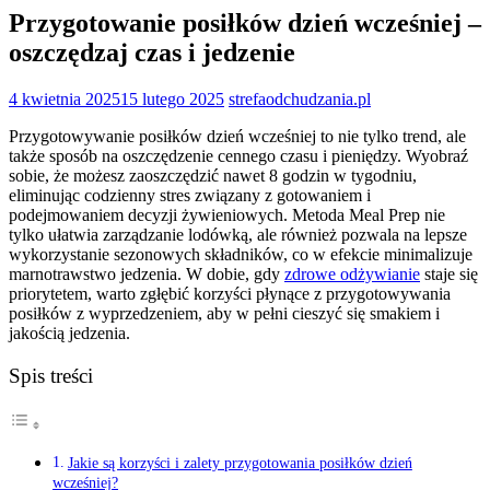
Przygotowanie posiłków dzień wcześniej –
oszczędzaj czas i jedzenie
4 kwietnia 2025
15 lutego 2025
strefaodchudzania.pl
Przygotowywanie posiłków dzień wcześniej to nie tylko trend, ale
także sposób na oszczędzenie cennego czasu i pieniędzy. Wyobraź
sobie, że możesz zaoszczędzić nawet 8 godzin w tygodniu,
eliminując codzienny stres związany z gotowaniem i
podejmowaniem decyzji żywieniowych. Metoda Meal Prep nie
tylko ułatwia zarządzanie lodówką, ale również pozwala na lepsze
wykorzystanie sezonowych składników, co w efekcie minimalizuje
marnotrawstwo jedzenia. W dobie, gdy
zdrowe odżywianie
staje się
priorytetem, warto zgłębić korzyści płynące z przygotowywania
posiłków z wyprzedzeniem, aby w pełni cieszyć się smakiem i
jakością jedzenia.
Spis treści
Jakie są korzyści i zalety przygotowania posiłków dzień
wcześniej?