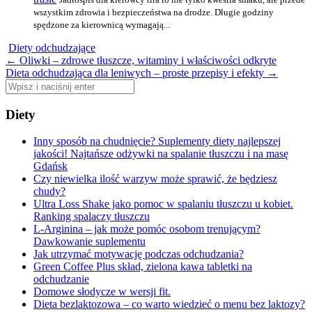
wszystkim zdrowia i bezpieczeństwa na drodze. Długie godziny
spędzone za kierownicą wymagają...
Diety odchudzające
Zobacz
←
Oliwki – zdrowe tłuszcze, witaminy i właściwości odkryte
Dieta odchudzająca dla leniwych – proste przepisy i efekty
→
wpisy
Szukaj:
Diety
Inny sposób na chudnięcie? Suplementy diety najlepszej
jakości! Najtańsze odżywki na spalanie tłuszczu i na masę
Gdańsk
Czy niewielka ilość warzyw może sprawić, że będziesz
chudy?
Ultra Loss Shake jako pomoc w spalaniu tłuszczu u kobiet.
Ranking spalaczy tłuszczu
L-Arginina – jak może pomóc osobom trenującym?
Dawkowanie suplementu
Jak utrzymać motywację podczas odchudzania?
Green Coffee Plus skład, zielona kawa tabletki na
odchudzanie
Domowe słodycze w wersji fit.
Dieta bezlaktozowa – co warto wiedzieć o menu bez laktozy?