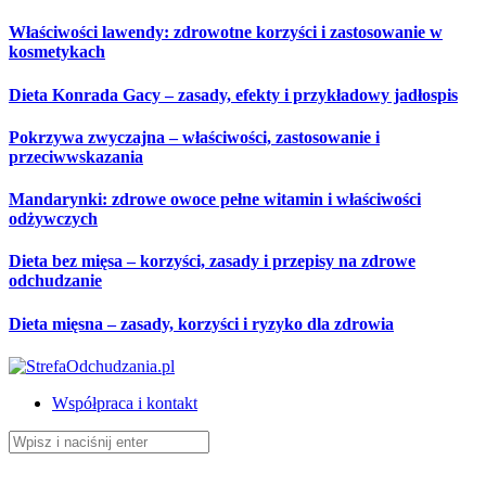
Przeskocz
Właściwości lawendy: zdrowotne korzyści i zastosowanie w
do
kosmetykach
treści
Dieta Konrada Gacy – zasady, efekty i przykładowy jadłospis
Pokrzywa zwyczajna – właściwości, zastosowanie i
przeciwwskazania
Mandarynki: zdrowe owoce pełne witamin i właściwości
odżywczych
Dieta bez mięsa – korzyści, zasady i przepisy na zdrowe
odchudzanie
Dieta mięsna – zasady, korzyści i ryzyko dla zdrowia
Współpraca i kontakt
Szukaj: