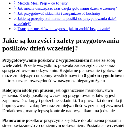
Metoda Meal Prep – co to jest?
Jak można oszczędzać czas dzięki gotowaniu dzień wcześniej?
Jak przygotować składniki i zorganizować kuchnię?
Jakie są przepisy kulinarne na posiłki do przygotowania dzień
wcześniej?
Transport posiłków na wynos – jak to zrobić bezpiecznie?
Jakie są korzyści i zalety przygotowania
posiłków dzień wcześniej?
Przygotowywanie posiłków z wyprzedzeniem
niesie ze sobą
wiele zalet. Przede wszystkim, pozwala zaoszczędzić czas oraz
sprzyja zdrowemu odżywianiu. Regularne planowanie i gotowanie
może zmniejszyć codzienny wysiłek nawet o
8 godzin tygodniowo
— to znacząca oszczędność w naszym zabieganym życiu.
Kolejnym istotnym plusem
jest ograniczenie marnotrawstwa
jedzenia. Kiedy posiłki są wcześniej przygotowane, łatwiej jest
zaplanować zakupy i potrzebne składniki. To prowadzi do redukcji
impulsywnych zakupów oraz zmniejsza ilość wyrzucanej żywności.
Dodatkowo, mamy lepszą kontrolę nad wydatkami na jedzenie.
Planowanie posiłków
przyczynia się także do obniżenia poziomu
stresu związanego z codziennym gotowaniem. Posiadając wcześniej