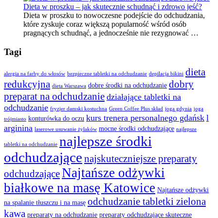
Dieta w proszku – jak skutecznie schudnąć i zdrowo jeść?
Dieta w proszku to nowoczesne podejście do odchudzania,
które zyskuje coraz większą popularność wśród osób
pragnących schudnąć, a jednocześnie nie rezygnować …
Tagi
dieta
alergia na farby do włosów
bezpieczne tabletki na odchudzanie
depilacja bikini
redukcyjna
dobry
dobre środki na odchudzanie
dieta Warszawa
preparat na odchudzanie
działające tabletki na
odchudzanie
fryzjer damski kostuchna
Green Coffee Plus skład
joga gdynia
joga
kurs trenera personalnego gdańsk
l
konturówka do oczu
trójmiasto
arginina
mocne środki odchudzające
laserowe usuwanie żylaków
najlepsze
najlepsze środki
tabletki na odchudzanie
odchudzające
najskuteczniejsze preparaty
Najtańsze odżywki
odchudzające
białkowe na masę Katowice
Najtańsze odżywki
odchudzanie tabletki zielona
na spalanie tłuszczu i na masę
kawa
preparaty na odchudzanie
preparaty odchudzające skuteczne