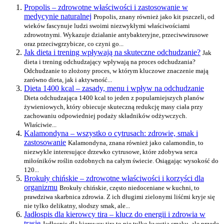
Propolis – zdrowotne właściwości i zastosowanie w
medycynie naturalnej
Propolis, znany również jako kit pszczeli, od
wieków fascynuje ludzi swoimi niezwykłymi właściwościami
zdrowotnymi. Wykazuje działanie antybakteryjne, przeciwwirusowe
oraz przeciwgrzybicze, co czyni go...
Jak dieta i trening wpływają na skuteczne odchudzanie?
Jak
dieta i trening odchudzający wpływają na proces odchudzania?
Odchudzanie to złożony proces, w którym kluczowe znaczenie mają
zarówno dieta, jak i aktywność...
Dieta 1400 kcal – zasady, menu i wpływ na odchudzanie
Dieta odchudzająca 1400 kcal to jeden z popularniejszych planów
żywieniowych, który obiecuje skuteczną redukcję masy ciała przy
zachowaniu odpowiedniej podaży składników odżywczych.
Właściwie...
Kalamondyna – wszystko o cytrusach: zdrowie, smak i
zastosowanie
Kalamondyna, znana również jako calamondin, to
niezwykle interesujące drzewko cytrusowe, które zdobywa serca
miłośników roślin ozdobnych na całym świecie. Osiągając wysokość do
120...
Brokuły chińskie – zdrowotne właściwości i korzyści dla
organizmu
Brokuły chińskie, często niedoceniane w kuchni, to
prawdziwa skarbnica zdrowia. Z ich długimi zielonymi liśćmi kryje się
nie tylko delikatny, słodszy smak, ale...
Jadłospis dla kierowcy tira – klucz do energii i zdrowia w
trasie
Jadłospis dla kierowcy tira to nie tylko kwestia smaku, ale przede