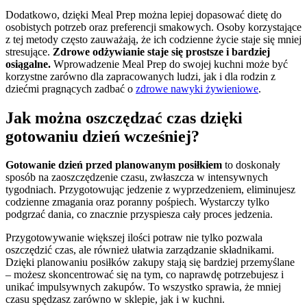
Dodatkowo, dzięki Meal Prep można lepiej dopasować dietę do
osobistych potrzeb oraz preferencji smakowych. Osoby korzystające
z tej metody często zauważają, że ich codzienne życie staje się mniej
stresujące.
Zdrowe odżywianie staje się prostsze i bardziej
osiągalne.
Wprowadzenie Meal Prep do swojej kuchni może być
korzystne zarówno dla zapracowanych ludzi, jak i dla rodzin z
dziećmi pragnących zadbać o
zdrowe nawyki żywieniowe
.
Jak można oszczędzać czas dzięki
gotowaniu dzień wcześniej?
Gotowanie dzień przed planowanym posiłkiem
to doskonały
sposób na zaoszczędzenie czasu, zwłaszcza w intensywnych
tygodniach. Przygotowując jedzenie z wyprzedzeniem, eliminujesz
codzienne zmagania oraz poranny pośpiech. Wystarczy tylko
podgrzać dania, co znacznie przyspiesza cały proces jedzenia.
Przygotowywanie większej ilości potraw nie tylko pozwala
oszczędzić czas, ale również ułatwia zarządzanie składnikami.
Dzięki planowaniu posiłków zakupy stają się bardziej przemyślane
– możesz skoncentrować się na tym, co naprawdę potrzebujesz i
unikać impulsywnych zakupów. To wszystko sprawia, że mniej
czasu spędzasz zarówno w sklepie, jak i w kuchni.