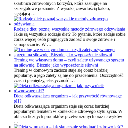
skarbnica zdrowotnych korzyści, która zasługuje na
szczegółowe poznanie. Z wysoką zawartością kakao,
sięgającą …
Rodzaje diet: poznaj wszystkie metody zdrowego odżywiania
Jakie są wszystkie rodzaje diet? To pytanie, które zadaje sobie
coraz więcej osób pragnących zadbać o swoje zdrowie i
samopoczucie. W …
Trening we własnym domu – czyli zalety używanego sprzętu
na siłownię. Bieżnie jako wyposażenie siłowni
Trening w domowym zaciszu staje się coraz bardziej
popularny, a jego zalety są nie do przecenienia. Oszczędność
czasu i pieniędzy, elastyczność …
Dieta odkwaszająca organizm – jak przywrócić równowagę
pH?
Dieta odkwaszająca organizm staje się coraz bardziej
popularnym tematem w kontekście zdrowego stylu życia. W
obliczu licznych produktów przetworzonych oraz nawyków
…