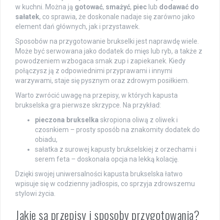
w kuchni. Można ją
gotować
,
smażyć
,
piec
lub
dodawać do
sałatek
, co sprawia, że doskonale nadaje się zarówno jako
element dań głównych, jak i przystawek.
Sposobów na przygotowanie brukselki jest naprawdę wiele.
Może być serwowana jako dodatek do mięs lub ryb, a także z
powodzeniem wzbogaca smak zup i zapiekanek. Kiedy
połączysz ją z odpowiednimi przyprawami i innymi
warzywami, staje się pysznym oraz zdrowym posiłkiem.
Warto zwrócić uwagę na przepisy, w których kapusta
brukselska gra pierwsze skrzypce. Na przykład:
pieczona brukselka
skropiona oliwą z oliwek i
czosnkiem – prosty sposób na znakomity dodatek do
obiadu,
sałatka z surowej kapusty brukselskiej z orzechami i
serem feta – doskonała opcja na lekką kolację.
Dzięki swojej uniwersalności kapusta brukselska łatwo
wpisuje się w codzienny jadłospis, co sprzyja zdrowszemu
stylowi życia.
Jakie są przepisy i sposoby przygotowania?