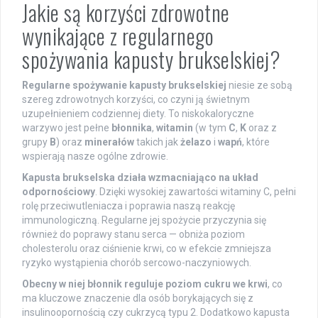
Jakie są korzyści zdrowotne
wynikające z regularnego
spożywania kapusty brukselskiej?
Regularne spożywanie kapusty brukselskiej
niesie ze sobą
szereg zdrowotnych korzyści, co czyni ją świetnym
uzupełnieniem codziennej diety. To niskokaloryczne
warzywo jest pełne
błonnika
,
witamin
(w tym
C
,
K
oraz z
grupy
B
) oraz
minerałów
takich jak
żelazo
i
wapń
, które
wspierają nasze ogólne zdrowie.
Kapusta brukselska działa wzmacniająco na układ
odpornościowy
. Dzięki wysokiej zawartości witaminy C, pełni
rolę przeciwutleniacza i poprawia naszą reakcję
immunologiczną. Regularne jej spożycie przyczynia się
również do poprawy stanu serca — obniża poziom
cholesterolu oraz ciśnienie krwi, co w efekcie zmniejsza
ryzyko wystąpienia chorób sercowo-naczyniowych.
Obecny w niej błonnik reguluje poziom cukru we krwi
, co
ma kluczowe znaczenie dla osób borykających się z
insulinoopornością czy cukrzycą typu 2. Dodatkowo kapusta