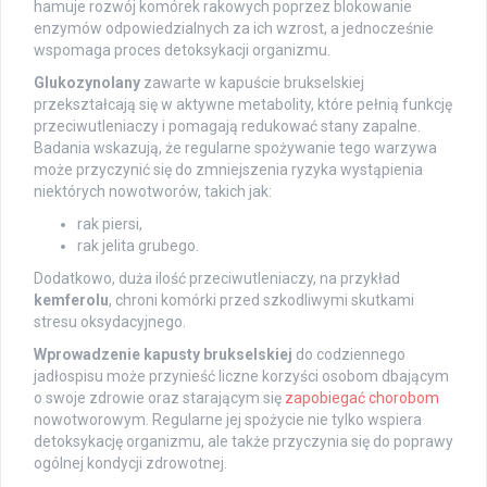
hamuje rozwój komórek rakowych poprzez blokowanie
enzymów odpowiedzialnych za ich wzrost, a jednocześnie
wspomaga proces detoksykacji organizmu.
Glukozynolany
zawarte w kapuście brukselskiej
przekształcają się w aktywne metabolity, które pełnią funkcję
przeciwutleniaczy i pomagają redukować stany zapalne.
Badania wskazują, że regularne spożywanie tego warzywa
może przyczynić się do zmniejszenia ryzyka wystąpienia
niektórych nowotworów, takich jak:
rak piersi,
rak jelita grubego.
Dodatkowo, duża ilość przeciwutleniaczy, na przykład
kemferolu
, chroni komórki przed szkodliwymi skutkami
stresu oksydacyjnego.
Wprowadzenie kapusty brukselskiej
do codziennego
jadłospisu może przynieść liczne korzyści osobom dbającym
o swoje zdrowie oraz starającym się
zapobiegać chorobom
nowotworowym. Regularne jej spożycie nie tylko wspiera
detoksykację organizmu, ale także przyczynia się do poprawy
ogólnej kondycji zdrowotnej.