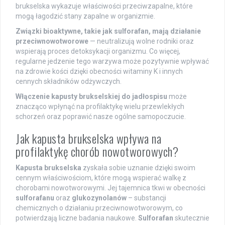
brukselska wykazuje właściwości przeciwzapalne, które
mogą łagodzić stany zapalne w organizmie.
Związki bioaktywne, takie jak sulforafan, mają działanie
przeciwnowotworowe
— neutralizują wolne rodniki oraz
wspierają proces detoksykacji organizmu. Co więcej,
regularne jedzenie tego warzywa może pozytywnie wpływać
na zdrowie kości dzięki obecności witaminy K i innych
cennych składników odżywczych.
Włączenie kapusty brukselskiej do jadłospisu
może
znacząco wpłynąć na profilaktykę wielu przewlekłych
schorzeń oraz poprawić nasze ogólne samopoczucie.
Jak kapusta brukselska wpływa na
profilaktykę chorób nowotworowych?
Kapusta brukselska
zyskała sobie uznanie dzięki swoim
cennym właściwościom, które mogą wspierać walkę z
chorobami nowotworowymi. Jej tajemnica tkwi w obecności
sulforafanu
oraz
glukozynolanów
– substancji
chemicznych o działaniu przeciwnowotworowym, co
potwierdzają liczne badania naukowe.
Sulforafan
skutecznie