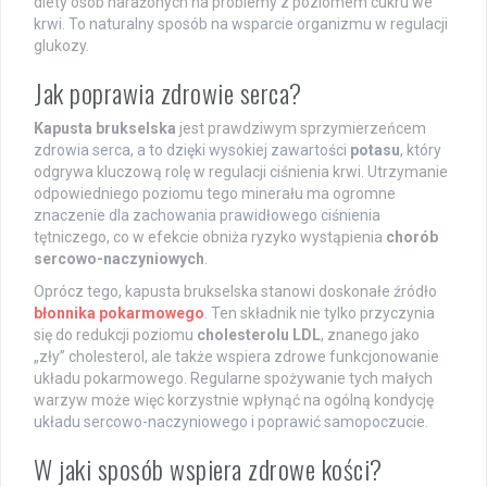
diety osób narażonych na problemy z poziomem cukru we
krwi. To naturalny sposób na wsparcie organizmu w regulacji
glukozy.
Jak poprawia zdrowie serca?
Kapusta brukselska
jest prawdziwym sprzymierzeńcem
zdrowia serca, a to dzięki wysokiej zawartości
potasu
, który
odgrywa kluczową rolę w regulacji ciśnienia krwi. Utrzymanie
odpowiedniego poziomu tego minerału ma ogromne
znaczenie dla zachowania prawidłowego ciśnienia
tętniczego, co w efekcie obniża ryzyko wystąpienia
chorób
sercowo-naczyniowych
.
Oprócz tego, kapusta brukselska stanowi doskonałe źródło
błonnika pokarmowego
. Ten składnik nie tylko przyczynia
się do redukcji poziomu
cholesterolu LDL
, znanego jako
„zły” cholesterol, ale także wspiera zdrowe funkcjonowanie
układu pokarmowego. Regularne spożywanie tych małych
warzyw może więc korzystnie wpłynąć na ogólną kondycję
układu sercowo-naczyniowego i poprawić samopoczucie.
W jaki sposób wspiera zdrowe kości?