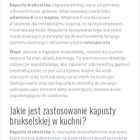
Kapusta brukselska
odgrywa istotną rolę w utrzymaniu
zdrowych kości, głównie dzięki wysokiej zawartości
witaminie K
oraz
wapniu
. Witamina K ma kluczowe
znaczenie dla metabolizmu wapnia, co sprzyja właściwej
mineralizacji kości. Regularne spożywanie tego warzywa
może znacząco przyczynić się do wzmocnienia twojego
systemu kostnego i obniżenia ryzyka
osteoporozy
.
Wapń
, obecny w kapuście brukselskiej, również korzystnie
wpływa na stan układu kostnego. Te wartościowe składniki
odżywcze współdziałają, aby zapewnić odpowiednią gęstość
mineralną kości, co jest szczególnie ważne dla osób
starszych oraz tych bardziej narażonych na kontuzje.
Dlatego warto włączyć kapustę brukselską do swojego
jadłospisu jako element diety wspierającej zdrowie kości i
zapobiegającej ich osłabieniu.
Jakie jest zastosowanie kapusty
brukselskiej w kuchni?
Kapusta brukselska
to niezwykle wszechstronne warzywo,
które można wykorzystać na wiele różnorodnych sposobów