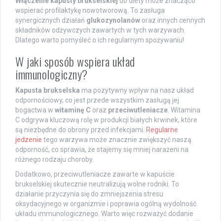
Włączenie kapusty brukselskiej
do diety może znacząco
wspierać profilaktykę nowotworową. To zasługa
synergicznych działań
glukozynolanów
oraz innych cennych
składników odżywczych zawartych w tych warzywach.
Dlatego warto pomyśleć o ich regularnym spożywaniu!
W jaki sposób wspiera układ
immunologiczny?
Kapusta brukselska
ma pozytywny wpływ na nasz układ
odpornościowy, co jest przede wszystkim zasługą jej
bogactwa w
witaminę C
oraz
przeciwutleniacze
. Witamina
C odgrywa kluczową rolę w produkcji białych krwinek, które
są niezbędne do obrony przed infekcjami.
Regularne
jedzenie
tego warzywa może znacznie zwiększyć naszą
odporność, co sprawia, że stajemy się mniej narażeni na
różnego rodzaju choroby.
Dodatkowo, przeciwutleniacze zawarte w kapuście
brukselskiej skutecznie neutralizują wolne rodniki. To
działanie przyczynia się do zmniejszenia stresu
oksydacyjnego w organizmie i poprawia ogólną wydolność
układu immunologicznego. Warto więc rozważyć dodanie