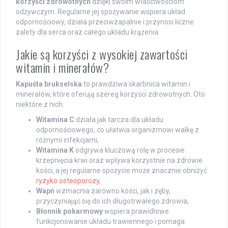
korzyści zdrowotnych
dzięki swoim właściwościom
odżywczym. Regularne jej spożywanie wspiera układ
odpornościowy, działa przeciwzapalnie i przynosi liczne
zalety dla serca oraz całego układu krążenia.
Jakie są korzyści z wysokiej zawartości
witamin i minerałów?
Kapuśta brukselska
to prawdziwa skarbnica witamin i
minerałów, które oferują szereg korzyści zdrowotnych. Oto
niektóre z nich:
Witamina C
działa jak tarcza dla układu
odpornościowego, co ułatwia organizmowi walkę z
różnymi infekcjami,
Witamina K
odgrywa kluczową rolę w procesie
krzepnięcia krwi oraz wpływa korzystnie na zdrowie
kości, a jej regularne spożycie może znacznie obniżyć
ryzyko osteoporozy
,
Wapń
wzmacnia zarówno kości, jak i zęby,
przyczyniając się do ich długotrwałego zdrowia,
Błonnik pokarmowy
wspiera prawidłowe
funkcjonowanie układu trawiennego i pomaga