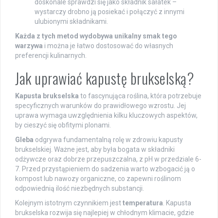
doskonale sprawdzi się jako składnik sałatek –
wystarczy drobno ją posiekać i połączyć z innymi
ulubionymi składnikami.
Każda z tych metod wydobywa unikalny smak tego
warzywa
i można je łatwo dostosować do własnych
preferencji kulinarnych.
Jak uprawiać kapustę brukselską?
Kapusta brukselska
to fascynująca roślina, która potrzebuje
specyficznych warunków do prawidłowego wzrostu. Jej
uprawa wymaga uwzględnienia kilku kluczowych aspektów,
by cieszyć się obfitymi plonami.
Gleba
odgrywa fundamentalną rolę w zdrowiu kapusty
brukselskiej. Ważne jest, aby była bogata w składniki
odżywcze oraz dobrze przepuszczalna, z pH w przedziale 6-
7. Przed przystąpieniem do sadzenia warto wzbogacić ją o
kompost lub nawozy organiczne, co zapewni roślinom
odpowiednią ilość niezbędnych substancji.
Kolejnym istotnym czynnikiem jest
temperatura
. Kapusta
brukselska rozwija się najlepiej w chłodnym klimacie, gdzie