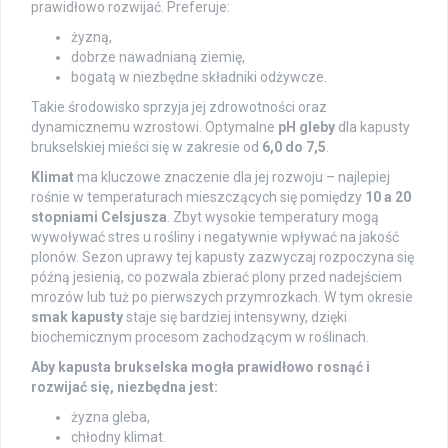
prawidłowo rozwijać. Preferuje:
żyzną,
dobrze nawadnianą ziemię,
bogatą w niezbędne składniki odżywcze.
Takie środowisko sprzyja jej zdrowotności oraz
dynamicznemu wzrostowi. Optymalne
pH gleby
dla kapusty
brukselskiej mieści się w zakresie od
6,0 do 7,5
.
Klimat
ma kluczowe znaczenie dla jej rozwoju – najlepiej
rośnie w temperaturach mieszczących się pomiędzy
10 a 20
stopniami Celsjusza
. Zbyt wysokie temperatury mogą
wywoływać stres u rośliny i negatywnie wpływać na jakość
plonów. Sezon uprawy tej kapusty zazwyczaj rozpoczyna się
późną jesienią, co pozwala zbierać plony przed nadejściem
mrozów lub tuż po pierwszych przymrozkach. W tym okresie
smak kapusty
staje się bardziej intensywny, dzięki
biochemicznym procesom zachodzącym w roślinach.
Aby kapusta brukselska mogła prawidłowo rosnąć i
rozwijać się, niezbędna jest:
żyzna gleba,
chłodny klimat.