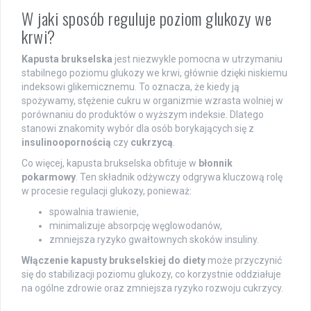
W jaki sposób reguluje poziom glukozy we
krwi?
Kapusta brukselska
jest niezwykle pomocna w utrzymaniu
stabilnego poziomu glukozy we krwi, głównie dzięki niskiemu
indeksowi glikemicznemu. To oznacza, że kiedy ją
spożywamy, stężenie cukru w organizmie wzrasta wolniej w
porównaniu do produktów o wyższym indeksie. Dlatego
stanowi znakomity wybór dla osób borykających się z
insulinoopornością
czy
cukrzycą
.
Co więcej, kapusta brukselska obfituje w
błonnik
pokarmowy
. Ten składnik odżywczy odgrywa kluczową rolę
w procesie regulacji glukozy, ponieważ:
spowalnia trawienie,
minimalizuje absorpcję węglowodanów,
zmniejsza ryzyko gwałtownych skoków insuliny.
Włączenie kapusty brukselskiej do diety
może przyczynić
się do stabilizacji poziomu glukozy, co korzystnie oddziałuje
na ogólne zdrowie oraz zmniejsza ryzyko rozwoju cukrzycy.