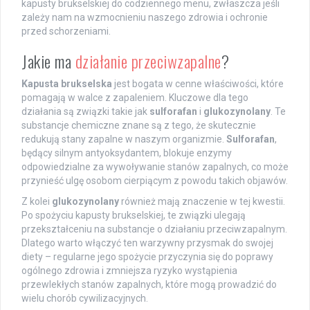
kapusty brukselskiej do codziennego menu, zwłaszcza jeśli
zależy nam na wzmocnieniu naszego zdrowia i ochronie
przed schorzeniami.
Jakie ma
działanie przeciwzapalne
?
Kapusta brukselska
jest bogata w cenne właściwości, które
pomagają w walce z zapaleniem. Kluczowe dla tego
działania są związki takie jak
sulforafan
i
glukozynolany
. Te
substancje chemiczne znane są z tego, że skutecznie
redukują stany zapalne w naszym organizmie.
Sulforafan
,
będący silnym antyoksydantem, blokuje enzymy
odpowiedzialne za wywoływanie stanów zapalnych, co może
przynieść ulgę osobom cierpiącym z powodu takich objawów.
Z kolei
glukozynolany
również mają znaczenie w tej kwestii.
Po spożyciu kapusty brukselskiej, te związki ulegają
przekształceniu na substancje o działaniu przeciwzapalnym.
Dlatego warto włączyć ten warzywny przysmak do swojej
diety – regularne jego spożycie przyczynia się do poprawy
ogólnego zdrowia i zmniejsza ryzyko wystąpienia
przewlekłych stanów zapalnych, które mogą prowadzić do
wielu chorób cywilizacyjnych.