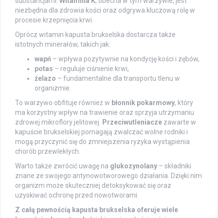
substancjami.
Witamina K
, obecna w tym warzywie, jest
niezbędna dla zdrowia kości oraz odgrywa kluczową rolę w
procesie krzepnięcia krwi.
Oprócz witamin kapusta brukselska dostarcza także
istotnych minerałów, takich jak:
wapń
– wpływa pozytywnie na kondycję kości i zębów,
potas
– reguluje ciśnienie krwi,
żelazo
– fundamentalne dla transportu tlenu w
organizmie.
To warzywo obfituje również w
błonnik pokarmowy
, który
ma korzystny wpływ na trawienie oraz sprzyja utrzymaniu
zdrowej mikroflory jelitowej.
Przeciwutleniacze
zawarte w
kapuście brukselskiej pomagają zwalczać wolne rodniki i
mogą przyczynić się do zmniejszenia ryzyka wystąpienia
chorób przewlekłych.
Warto także zwrócić uwagę na
glukozynolany
– składniki
znane ze swojego antynowotworowego działania. Dzięki nim
organizm może skuteczniej detoksykować się oraz
uzyskiwać ochronę przed nowotworami.
Z całą pewnością kapusta brukselska oferuje wiele