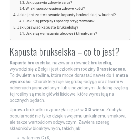
Jak poprawia zdrowie serca?
W jaki sposób wspiera zdrowe kości?
Jakie jest zastosowanie kapusty brukselskiej w kuchni?
Jakie są przepisy i sposoby przygotowania?
Jak uprawiać kapustę brukselską?
Jakie są wymagania glebowe i klimatyczne?
Kapusta brukselska – co to jest?
Kapusta brukselska
, nazywana również
brukselką
,
wywodzi się z Belgii i jest członkiem rodziny
Brassicaceae
.
To dwuletnia roślina, która może dorastać nawet do
1 metra
wysokości
. Charakteryzuje się grubą łodygą oraz liśćmi w
odcieniach jasnozielonym lub sinozielonym. Jadalną częścią
tej rośliny są małe główki liściowe, które wyrastają na
bocznych pędach.
Uprawa brukselki rozpoczęła się już w
XIX wieku
. Zdobyła
popularność nie tylko dzięki swojemu unikalnemu smakowi,
ale także wartościom odżywczym. Zawiera szereg
składników bioaktywnych, takich jak:
witaminy C i K,