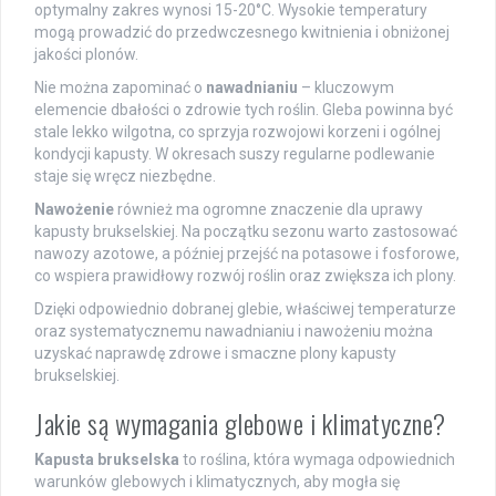
optymalny zakres wynosi 15-20°C. Wysokie temperatury
mogą prowadzić do przedwczesnego kwitnienia i obniżonej
jakości plonów.
Nie można zapominać o
nawadnianiu
– kluczowym
elemencie dbałości o zdrowie tych roślin. Gleba powinna być
stale lekko wilgotna, co sprzyja rozwojowi korzeni i ogólnej
kondycji kapusty. W okresach suszy regularne podlewanie
staje się wręcz niezbędne.
Nawożenie
również ma ogromne znaczenie dla uprawy
kapusty brukselskiej. Na początku sezonu warto zastosować
nawozy azotowe, a później przejść na potasowe i fosforowe,
co wspiera prawidłowy rozwój roślin oraz zwiększa ich plony.
Dzięki odpowiednio dobranej glebie, właściwej temperaturze
oraz systematycznemu nawadnianiu i nawożeniu można
uzyskać naprawdę zdrowe i smaczne plony kapusty
brukselskiej.
Jakie są wymagania glebowe i klimatyczne?
Kapusta brukselska
to roślina, która wymaga odpowiednich
warunków glebowych i klimatycznych, aby mogła się