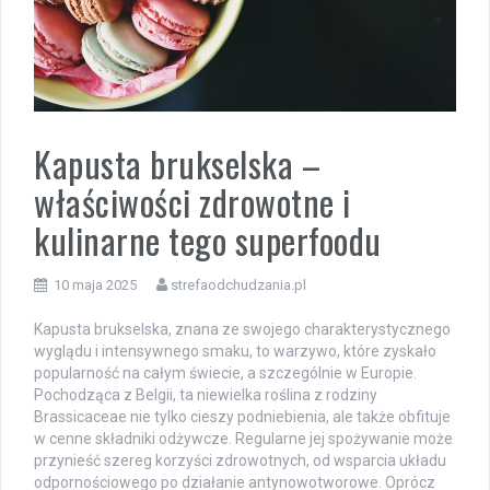
Kapusta brukselska –
właściwości zdrowotne i
kulinarne tego superfoodu
10 maja 2025
strefaodchudzania.pl
Kapusta brukselska, znana ze swojego charakterystycznego
wyglądu i intensywnego smaku, to warzywo, które zyskało
popularność na całym świecie, a szczególnie w Europie.
Pochodząca z Belgii, ta niewielka roślina z rodziny
Brassicaceae nie tylko cieszy podniebienia, ale także obfituje
w cenne składniki odżywcze. Regularne jej spożywanie może
przynieść szereg korzyści zdrowotnych, od wsparcia układu
odpornościowego po działanie antynowotworowe. Oprócz