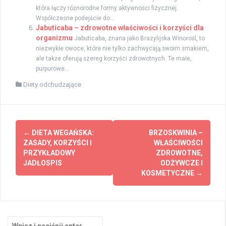
która łączy różnorodne formy aktywności fizycznej.
Współczesne podejście do...
Jabuticaba – zdrowotne właściwości i korzyści dla
organizmu
Jabuticaba, znana jako Brazylijska Winorośl, to
niezwykłe owoce, które nie tylko zachwycają swoim smakiem,
ale także oferują szereg korzyści zdrowotnych. Te małe,
purpurowe...
Diety odchudzające
Zobacz
←
DIETA WEGAŃSKA:
BRZOSKWINIA –
wpisy
ZASADY, KORZYŚCI I
WŁAŚCIWOŚCI
PRZYKŁADOWY
ZDROWOTNE,
JADŁOSPIS
ODŻYWCZE I
KOSMETYCZNE
→
Szukaj: