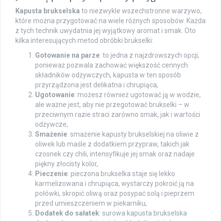
Kapusta brukselska
to niezwykle wszechstronne warzywo,
które można przygotować na wiele różnych sposobów. Każda
z tych technik uwydatnia jej wyjątkowy aromat i smak. Oto
kilka interesujących metod obróbki brukselki:
Gotowanie na parze
: to jedna z najzdrowszych opcji,
ponieważ pozwala zachować większość cennych
składników odżywczych, kapusta w ten sposób
przyrządzona jest delikatna i chrupiąca,
Ugotowanie
: możesz również ugotować ją w wodzie,
ale ważne jest, aby nie przegotować brukselki – w
przeciwnym razie straci zarówno smak, jak i wartości
odżywcze,
Smażenie
: smażenie kapusty brukselskiej na oliwie z
oliwek lub maśle z dodatkiem przypraw, takich jak
czosnek czy chili, intensyfikuje jej smak oraz nadaje
piękny złocisty kolor,
Pieczenie
: pieczona brukselka staje się lekko
karmelizowana i chrupiąca, wystarczy pokroić ją na
połówki, skropić oliwą oraz posypać solą i pieprzem
przed umieszczeniem w piekarniku,
Dodatek do sałatek
: surowa kapusta brukselska