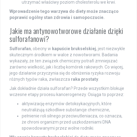
utrzymać właściwy poziom cholesterolu we krwi.
Wprowadzenie tego warzywa do diety może znacząco
poprawić ogólny stan zdrowia i samopoczucie.
Jakie ma antynowotworowe działanie dzięki
sulforafanowi?
Sulforafan
, obecny w
kapuście brukselskiej
, jest niezwykle
skutecznym środkiem w walce z nowotworami. Badania
wykazały, że ten związek chemiczny potrafi zmniejszać
zarówno wielkość, jak i liczbę komórek rakowych. Co więcej,
jego działanie przyczynia się do obniżenia ryzyka rozwoju
różnych typów raka, zwłaszcza
raka prostaty
.
Jak dokładnie działa sulforafan? Przede wszystkim blokuje
wczesne etapy procesu kancerogenezy. Osiąga to poprzez:
aktywizację enzymów detoksykacyjnych, które
neutralizują szkodliwe substancje chemiczne,
pełnienie roli silnego przeciwutleniacza, co oznacza,
że chroni organizm przed uszkodzeniami DNA
spowodowanymi przez wolne rodniki.