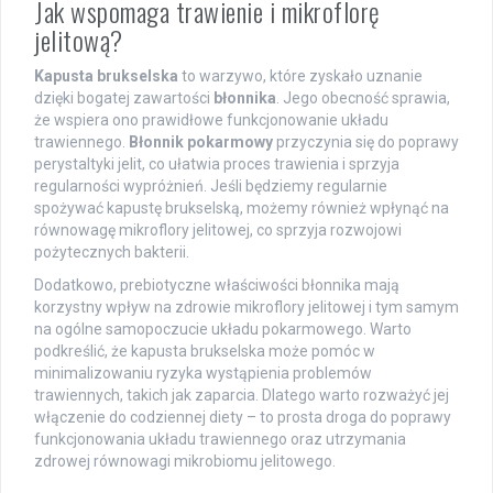
Jak wspomaga trawienie i mikroflorę
jelitową?
Kapusta brukselska
to warzywo, które zyskało uznanie
dzięki bogatej zawartości
błonnika
. Jego obecność sprawia,
że wspiera ono prawidłowe funkcjonowanie układu
trawiennego.
Błonnik pokarmowy
przyczynia się do poprawy
perystaltyki jelit, co ułatwia proces trawienia i sprzyja
regularności wypróżnień. Jeśli będziemy regularnie
spożywać kapustę brukselską, możemy również wpłynąć na
równowagę mikroflory jelitowej, co sprzyja rozwojowi
pożytecznych bakterii.
Dodatkowo, prebiotyczne właściwości błonnika mają
korzystny wpływ na zdrowie mikroflory jelitowej i tym samym
na ogólne samopoczucie układu pokarmowego. Warto
podkreślić, że kapusta brukselska może pomóc w
minimalizowaniu ryzyka wystąpienia problemów
trawiennych, takich jak zaparcia. Dlatego warto rozważyć jej
włączenie do codziennej diety – to prosta droga do poprawy
funkcjonowania układu trawiennego oraz utrzymania
zdrowej równowagi mikrobiomu jelitowego.