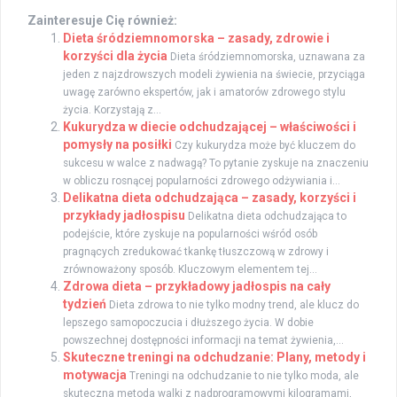
Zainteresuje Cię również:
Dieta śródziemnomorska – zasady, zdrowie i
korzyści dla życia
Dieta śródziemnomorska, uznawana za
jeden z najzdrowszych modeli żywienia na świecie, przyciąga
uwagę zarówno ekspertów, jak i amatorów zdrowego stylu
życia. Korzystają z...
Kukurydza w diecie odchudzającej – właściwości i
pomysły na posiłki
Czy kukurydza może być kluczem do
sukcesu w walce z nadwagą? To pytanie zyskuje na znaczeniu
w obliczu rosnącej popularności zdrowego odżywiania i...
Delikatna dieta odchudzająca – zasady, korzyści i
przykłady jadłospisu
Delikatna dieta odchudzająca to
podejście, które zyskuje na popularności wśród osób
pragnących zredukować tkankę tłuszczową w zdrowy i
zrównoważony sposób. Kluczowym elementem tej...
Zdrowa dieta – przykładowy jadłospis na cały
tydzień
Dieta zdrowa to nie tylko modny trend, ale klucz do
lepszego samopoczucia i dłuższego życia. W dobie
powszechnej dostępności informacji na temat żywienia,...
Skuteczne treningi na odchudzanie: Plany, metody i
motywacja
Treningi na odchudzanie to nie tylko moda, ale
skuteczna metoda walki z nadprogramowymi kilogramami,