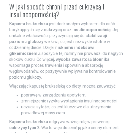
W jaki sposób chroni przed cukrzycą i
insulinoopornością?
Kapusta brukselska
jest doskonałym wyborem dla osób
borykających się z
cukrzycą
oraz
insulinoopornością
. Jej
unikalne właściwości przyczyniają się do
stabilizacji
poziomu glukozy
we krwi, co jest niezwykle istotne w
codziennej diecie. Dzięki
niskiemu indeksowi
glikemicznemu
, spożycie tej rośliny nie prowadzi do nagłych
skoków cukru. Co więcej,
wysoka zawartość błonnika
wspomaga proces trawienia i spowalnia absorpcję
węglowodanów, co pozytywnie wpływa na kontrolowanie
poziomu glukozy.
Włączając kapustę brukselską do diety, można zauważyć:
poprawę w zarządzaniu apetytem,
zmniejszenie ryzyka wystąpienia insulinooporności,
uczucie sytości, co jest kluczowe dla utrzymania
prawidłowej masy ciała.
Kapusta brukselska
odgrywa ważną rolę w prewencji
cukrzycy typu 2
. Warto więc docenić ją jako cenny element