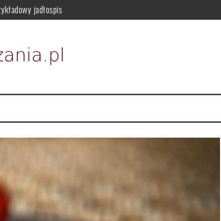
zykładowy jadłospis
osowanie i przeciwwskazania
 i właściwości odżywczych
episy na zdrowe odchudzanie
dla zdrowia
i i zastosowanie w kosmetykach