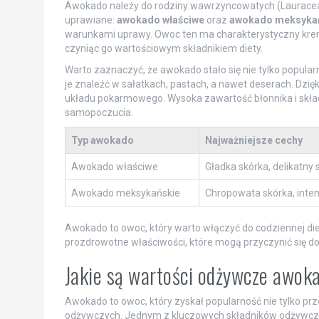
Awokado należy do rodziny wawrzyncowatych (Lauraceae) 
uprawiane:
awokado właściwe
oraz
awokado meksyka
warunkami uprawy. Owoc ten ma charakterystyczny kremo
czyniąc go wartościowym składnikiem diety.
Warto zaznaczyć, że awokado stało się nie tylko popula
je znaleźć w sałatkach, pastach, a nawet deserach. Dz
układu pokarmowego. Wysoka zawartość błonnika i skła
samopoczucia.
Typ awokado
Najważniejsze cechy
Awokado właściwe
Gładka skórka, delikatny
Awokado meksykańskie
Chropowata skórka, inte
Awokado to owoc, który warto włączyć do codziennej diet
prozdrowotne właściwości, które mogą przyczynić się d
Jakie są wartości odżywcze awok
Awokado to owoc, który zyskał popularność nie tylko pr
odżywczych. Jednym z kluczowych składników odżywc