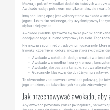
Można je pokroić w kostkę i dodać do świeżych warzyw, a 
Awokado nadaje potrawom nie tylko smaku, ale i wartoś
Inną popularną opcją jest wykorzystanie awokado w sm
jogurtu lub mleka roślinnego, aby uzyskać pyszny i poży
się bardziej sycące.
Awokado świetnie sprawdza się także jako składnik kanape
dodając do tego ulubione przyprawy lub zioła. Tego rodz
Nie można zapomnieć o tradycyjnym guacamole, które j
limonką, czosnkiem i cebulą, można stworzyć pyszny di
Awokado w sałatkach: dodaje smaku i wartości o
Awokado w smoothie: tworzy kremową konsystencj
Awokado jako pasta na kanapki: zdrowa alternatyw
Guacamole: klasyczny dip do różnych przystawek.
Te różnorodne zastosowania awokado pokazują, jak łatwo 
jego smakiem, ale także licznych korzyści zdrowotnych.
Jak przechowywać awokado, aby 
Aby awokado pozostało świeże jak najdłużej, najważnie
świeże, nieprzekrojone awokado powinno być trzymane w