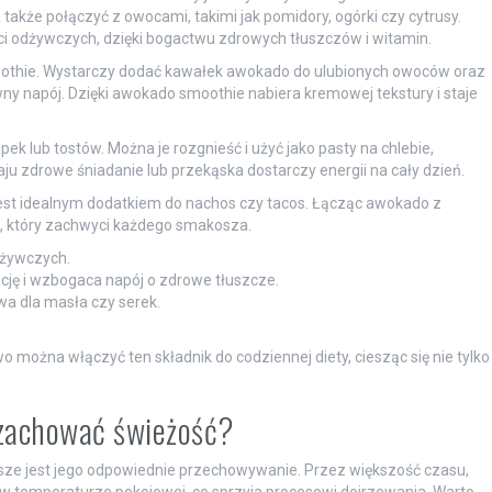
także połączyć z owocami, takimi jak pomidory, ogórki czy cytrusy.
ci odżywczych, dzięki bogactwu zdrowych tłuszczów i witamin.
oothie. Wystarczy dodać kawałek awokado do ulubionych owoców oraz
wny napój. Dzięki awokado smoothie nabiera kremowej tekstury i staje
k lub tostów. Można je rozgnieść i użyć jako pasty na chlebie,
aju zdrowe śniadanie lub przekąska dostarczy energii na cały dzień.
est idealnym dodatkiem do nachos czy tacos. Łącząc awokado z
p, który zachwyci każdego smakosza.
dżywczych.
ę i wzbogaca napój o zdrowe tłuszcze.
a dla masła czy serek.
można włączyć ten składnik do codziennej diety, ciesząc się nie tylko
zachować świeżość?
jsze jest jego odpowiednie przechowywanie. Przez większość czasu,
 temperaturze pokojowej, co sprzyja procesowi dojrzewania. Warto