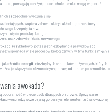
ia serca, pomagają obniżyć poziom cholesterolu i mogą wspierać
d nich szczególnie wyróżniają się:
utleniających, wspiera zdrowie skóry i układ odpornościowy.
ściwego krzepnięcia krwi.
zynia się do produkcji kolagenu.
lizmu oraz zdrowia układu nerwowego.
kado. Przykładowo, potas jest niezbędny dla prawidłowego
agnez wspomaga wiele procesów biologicznych, w tym funkcje mięśni i
e jako
źródło energii
i niezbędnych składników odżywczych, których
ożna je włączyć do różnorodnych potraw, od sałatek po smoothie, co
żywania awokado?
ą popularność w diecie osób dbających o zdrowie. Spożywanie
o właściwości odżywcze czynią go cennym elementem zrównoważonej
 poprawy
poziomu cholesterolu
. Awokado jest bogate w zdrowe