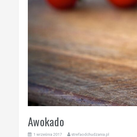
Awokado
1 września 2017
strefaodchudzania.pl