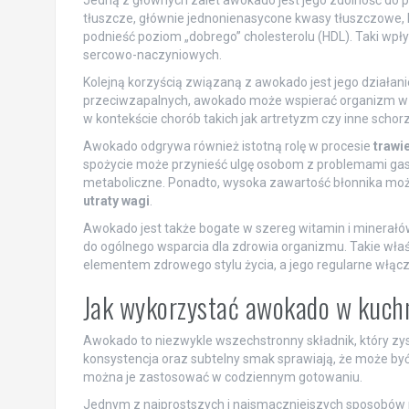
tłuszcze, głównie jednonienasycone kwasy tłuszczowe, 
podnieść poziom „dobrego” cholesterolu (HDL). Taki wpł
sercowo-naczyniowych.
Kolejną korzyścią związaną z awokado jest jego działan
przeciwzapalnych, awokado może wspierać organizm w w
w kontekście chorób takich jak artretyzm czy inne scho
Awokado odgrywa również istotną rolę w procesie
trawi
spożycie może przynieść ulgę osobom z problemami gastr
metaboliczne. Ponadto, wysoka zawartość błonnika może 
utraty wagi
.
Awokado jest także bogate w szereg witamin i minerałów,
do ogólnego wsparcia dla zdrowia organizmu. Takie właś
elementem zdrowego stylu życia, a jego regularne włącz
Jak wykorzystać awokado w kuch
Awokado to niezwykle wszechstronny składnik, który zy
konsystencja oraz subtelny smak sprawiają, że może być
można je zastosować w codziennym gotowaniu.
Jednym z najprostszych i najsmaczniejszych sposobów n