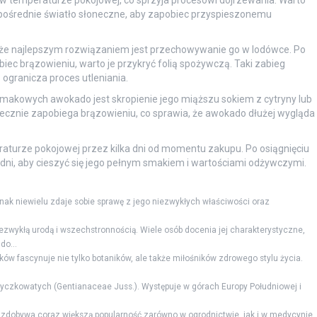
zpośrednie światło słoneczne, aby zapobiec przyspieszonemu
taj, że najlepszym rozwiązaniem jest przechowywanie go w lodówce. Po
ec brązowieniu, warto je przykryć folią spożywczą. Taki zabieg
ogranicza proces utleniania.
kowych awokado jest skropienie jego miąższu sokiem z cytryny lub
tecznie zapobiega brązowieniu, co sprawia, że awokado dłużej wygląda
turze pokojowej przez kilka dni od momentu zakupu. Po osiągnięciu
3 dni, aby cieszyć się jego pełnym smakiem i wartościami odżywczymi.
nak niewielu zdaje sobie sprawę z jego niezwykłych właściwości oraz
iezwykłą urodą i wszechstronnością. Wiele osób docenia jej charakterystyczne,
do...
eków fascynuje nie tylko botaników, ale także miłośników zdrowego stylu życia.
oryczkowatych (Gentianaceae Juss.). Występuje w gó­rach Europy Południowej i
a zdobywa coraz większą popularność zarówno w ogrodnictwie, jak i w medycynie.