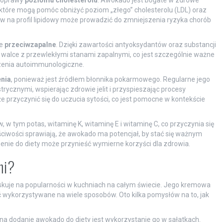
które mogą pomóc obniżyć poziom „złego” cholesterolu (LDL) oraz
yw na profil lipidowy może prowadzić do zmniejszenia ryzyka chorób
ie
przeciwzapalne
. Dzięki zawartości antyoksydantów oraz substancji
alce z przewlekłymi stanami zapalnymi, co jest szczególnie ważne
rzenia autoimmunologiczne.
enia
, ponieważ jest źródłem błonnika pokarmowego. Regularne jego
ycznymi, wspierając zdrowie jelit i przyspieszając procesy
przyczynić się do uczucia sytości, co jest pomocne w kontekście
 w tym potas, witaminę K, witaminę E i witaminę C, co przyczynia się
ciwości sprawiają, że awokado ma potencjał, by stać się ważnym
enie do diety może przynieść wymierne korzyści dla zdrowia.
ni?
skuje na popularności w kuchniach na całym świecie. Jego kremowa
 wykorzystywane na wiele sposobów. Oto kilka pomysłów na to, jak
a dodanie awokado do diety jest wykorzystanie go w sałatkach.