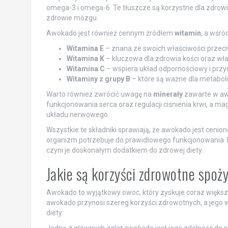
omega-3 i omega-6. Te tłuszcze są korzystne dla zdrow
zdrowie mózgu.
Awokado jest również cennym źródłem
witamin
, a wśró
Witamina E
– znana ze swoich właściwości przeciw
Witamina K
– kluczowa dla zdrowia kości oraz wła
Witamina C
– wspiera układ odpornościowy i przyc
Witaminy z grupy B
– które są ważne dla metabo
Warto również zwrócić uwagę na
minerały
zawarte w awo
funkcjonowania serca oraz regulacji ciśnienia krwi, a m
układu nerwowego.
Wszystkie te składniki sprawiają, że awokado jest cenion
organizm potrzebuje do prawidłowego funkcjonowania. M
czyni je doskonałym dodatkiem do zdrowej diety.
Jakie są korzyści zdrowotne spo
Awokado to wyjątkowy owoc, który zyskuje coraz większ
awokado przynosi szereg korzyści zdrowotnych, a jeg
diety.
Jedną z głównych zalet awokado jest jego zdolność do