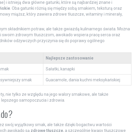
i istnieją dwa główne gatunki, które są najbardziej znane i
ńskie
. Oba gatunki różnią się między sobą smakiem, teksturą oraz
wy miąższ, który zawiera zdrowe tłuszcze, witaminy i minerały,
rnym składnikiem potraw, ale także gwiazdą kulinarnego świata. Można
ięki swoim zdrowym tłuszczom, awokado wspiera pracę serca oraz
dników odżywczych przyczynia się do poprawy ogólnego
Najlepsze zastosowanie
 smak
Sałatki, kanapki
nsywniejszy smak
Guacamole, dania kuchni meksykańskiej
y, nie tylko ze względu na jego walory smakowe, ale także
o lepszego samopoczucia i zdrowia.
ado?
zez swój wyjątkowy smak, ale także dzięki bogactwu wartości
zych awokado są
zdrowe tłuszcze
, a szczególnie kwasy tłuszczowe