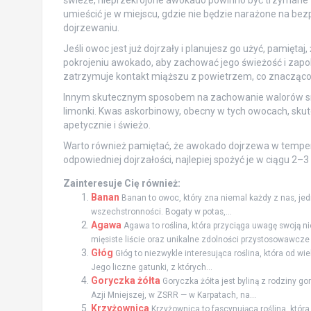
umieścić je w miejscu, gdzie nie będzie narażone na be
dojrzewaniu.
Jeśli owoc jest już dojrzały i planujesz go użyć, pamię
pokrojeniu awokado, aby zachować jego świeżość i zapobi
zatrzymuje kontakt miąższu z powietrzem, co znacząco 
Innym skutecznym sposobem na zachowanie walorów sma
limonki. Kwas askorbinowy, obecny w tych owocach, sku
apetycznie i świeżo.
Warto również pamiętać, że awokado dojrzewa w tempera
odpowiedniej dojrzałości, najlepiej spożyć je w ciągu 2–
Zainteresuje Cię również:
Banan
Banan to owoc, który zna niemal każdy z nas, jed
wszechstronności. Bogaty w potas,...
Agawa
Agawa to roślina, która przyciąga uwagę swoją n
mięsiste liście oraz unikalne zdolności przystosowawcze 
Głóg
Głóg to niezwykle interesująca roślina, która od wi
Jego liczne gatunki, z których...
Goryczka żółta
Goryczka żółta jest byliną z rodziny g
Azji Mniejszej, w ZSRR — w Karpatach, na...
Krzyżownica
Krzyżownica to fascynująca roślina, któr